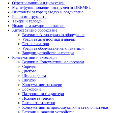
Отрезни машини и циркуляри
Мултифункционални инструменти DREMEL
Пистолети за горещ въздух и боядисване
Ръчни инструменти
Такери и телбоди
Ножици за ламарина и нагери
Автосервизно оборудване
Всички в Автосервизно оборудване
Уреди за диагностика и анализ
Газанализатори
Уреди за обслужване на климатици
Зарядни устройства и тестери
Консумативи и аксесоари
Всички в Консумативи и аксесоари
Свредла
Дискове
Шила и длета
Шкурки
Консумативи за такери
Боркорони
Патронници и адаптери
Ножове за триони
Битове за отвертки
Консумативи за прахосмукачки и стъклочистачки
Батерии и зарядни устройства