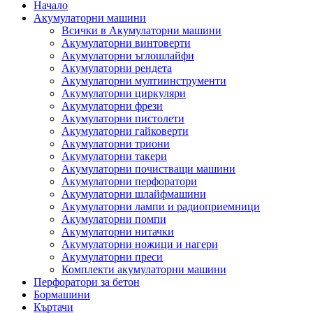
Начало
Акумулаторни машини
Всички в Акумулаторни машини
Акумулаторни винтоверти
Акумулаторни ъглошлайфи
Акумулаторни рендета
Акумулаторни мултиинструменти
Акумулаторни циркуляри
Акумулаторни фрези
Акумулаторни пистолети
Акумулаторни гайковерти
Акумулаторни триони
Акумулаторни такери
Акумулаторни почистващи машини
Акумулаторни перфоратори
Акумулаторни шлайфмашини
Акумулаторни лампи и радиоприемници
Акумулаторни помпи
Акумулаторни нитачки
Акумулаторни ножици и нагери
Акумулаторни преси
Комплекти акумулаторни машини
Перфоратори за бетон
Бормашини
Къртачи