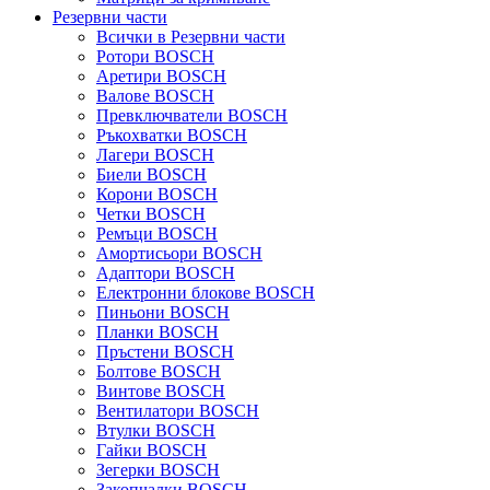
Резервни части
Всички в Резервни части
Ротори BOSCH
Аретири BOSCH
Валове BOSCH
Превключватели BOSCH
Ръкохватки BOSCH
Лагери BOSCH
Биели BOSCH
Корони BOSCH
Четки BOSCH
Ремъци BOSCH
Амортисьори BOSCH
Адаптори BOSCH
Електронни блокове BOSCH
Пиньони BOSCH
Планки BOSCH
Пръстени BOSCH
Болтове BOSCH
Винтове BOSCH
Вентилатори BOSCH
Втулки BOSCH
Гайки BOSCH
Зегерки BOSCH
Закопчалки BOSCH