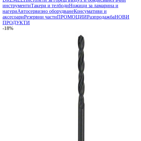
инструменти
Такери и телбоди
Ножици за ламарина и
нагери
Автосервизно оборудване
Консумативи и
аксесоари
Резервни части
ПРОМОЦИИ
Разпродажба
НОВИ
ПРОДУКТИ
-18%