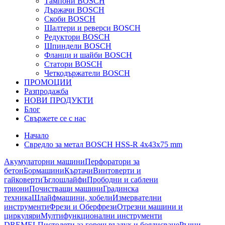
Тампони BOSCH
Държачи BOSCH
Скоби BOSCH
Шалтери и реверси BOSCH
Редуктори BOSCH
Шпиндели BOSCH
Фланци и шайби BOSCH
Статори BOSCH
Четкодържатели BOSCH
ПРОМОЦИИ
Разпродажба
НОВИ ПРОДУКТИ
Блог
Свържете се с нас
Начало
Свредло за метал BOSCH HSS-R 4x43x75 mm
Акумулаторни машини
Перфоратори за
бетон
Бормашини
Къртачи
Винтоверти и
гайковерти
Ъглошлайфи
Прободни и саблени
триони
Почистващи машини
Градинска
техника
Шлайфмашини, хобели
Измервателни
инструменти
Фрези и Оберфрези
Отрезни машини и
циркуляри
Мултифункционални инструменти
DREMEL
Пистолети за горещ въздух и боядисване
Ръчни