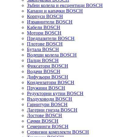
Зъбни колела и ексцентици BOSCH
Капаци и капачки BOSCH
Корпуси BOSCH
Изравнители BOSCH
Кабели BOSCH
Мотори BOSCH
Предпазители BOSCH
Плотове BOSCH
Бутала BOSCH
Водещи колела BOSCH
Палци BOSCH
Фиксатори BOSCH
Водачи BOSCH
Дифузьори BOSCH
Кондензатори BOSCH
Пружини BOSCH
Редукторни кутии BOSCH
Въздуховоди BOSCH
Гарнитури BOSCH
Лагерни гнезда BOSCH
Лостове BOSCH
Сачми BOSCH
Семеринги BOSCH
Сервизни комплекти BOSCH