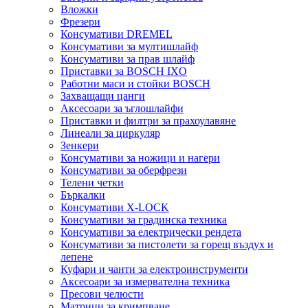
Вложки
Фрезери
Консумативи DREMEL
Консумативи за мултишлайф
Консумативи за прав шлайф
Приставки за BOSCH IXO
Работни маси и стойки BOSCH
Захващащи цанги
Аксесоари за ъглошлайфи
Приставки и филтри за прахоулавяне
Линеали за циркуляр
Зенкери
Консумативи за ножици и нагери
Консумативи за оберфрези
Телени четки
Бъркалки
Консумативи X-LOCK
Консумативи за градинска техника
Консумативи за електрически рендета
Консумативи за пистолети за горещ въздух и
лепене
Куфари и чанти за електроинструменти
Аксесоари за измервателна техника
Пресови челюсти
Матрици за кримпване