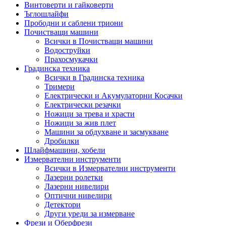
Винтоверти и гайковерти
Ъглошлайфи
Прободни и саблени триони
Почистващи машини
Всички в Почистващи машини
Водоструйки
Прахосмукачки
Градинска техника
Всички в Градинска техника
Тримери
Електрически и Акумулаторни Косачки
Електрически резачки
Ножици за трева и храсти
Ножици за жив плет
Машини за обдухване и засмукване
Дробилки
Шлайфмашини, хобели
Измервателни инструменти
Всички в Измервателни инструменти
Лазерни ролетки
Лазерни нивелири
Оптични нивелири
Детектори
Други уреди за измерване
Фрези и Оберфрези