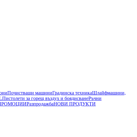
иони
Почистващи машини
Градинска техника
Шлайфмашини,
L
Пистолети за горещ въздух и боядисване
Ръчни
ПРОМОЦИИ
Разпродажба
НОВИ ПРОДУКТИ