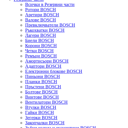
Всички в Резервни части
Ротори BOSCH
Аретири BOSCH
Валове BOSCH
Превключватели BOSCH
Ръкохватки BOSCH
Лагери BOSCH
Биели BOSCH
Корони BOSCH
Четки BOSCH
Ремъци BOSCH
Амортисьори BOSCH
Адаптори BOSCH
Електронни блокове BOSCH
Пиньони BOSCH
Планки BOSCH
Пръстени BOSCH
Болтове BOSCH
Винтове BOSCH
Вентилатори BOSCH
Втулки BOSCH
Гайки BOSCH
Зегерки BOSCH
Закопчалки BOSCH
Зъбни колела и ексцентици BOSCH