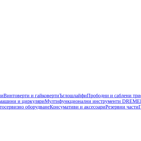
чи
Винтоверти и гайковерти
Ъглошлайфи
Прободни и саблени тр
машини и циркуляри
Мултифункционални инструменти DREME
тосервизно оборудване
Консумативи и аксесоари
Резервни части