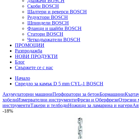
Държачи BOSCH
Скоби BOSCH
Шалтери и реверси BOSCH
Редуктори BOSCH
Шпиндели BOSCH
Фланци и шайби BOSCH
Статори BOSCH
Четкодържатели BOSCH
ПРОМОЦИИ
Разпродажба
НОВИ ПРОДУКТИ
Блог
Свържете се с нас
Начало
Свредло за камък D 5 mm CYL-1 BOSCH
Акумулаторни машини
Перфоратори за бетон
Бормашини
Кърта
хобели
Измервателни инструменти
Фрези и Оберфрези
Отрезни 
инструменти
Такери и телбоди
Ножици за ламарина и нагери
Ав
-18%