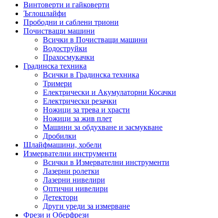
Винтоверти и гайковерти
Ъглошлайфи
Прободни и саблени триони
Почистващи машини
Всички в Почистващи машини
Водоструйки
Прахосмукачки
Градинска техника
Всички в Градинска техника
Тримери
Електрически и Акумулаторни Косачки
Електрически резачки
Ножици за трева и храсти
Ножици за жив плет
Машини за обдухване и засмукване
Дробилки
Шлайфмашини, хобели
Измервателни инструменти
Всички в Измервателни инструменти
Лазерни ролетки
Лазерни нивелири
Оптични нивелири
Детектори
Други уреди за измерване
Фрези и Оберфрези