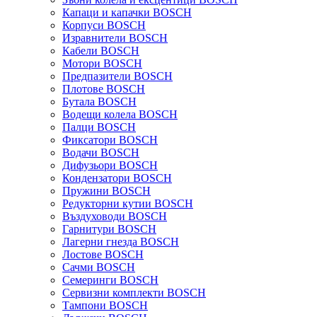
Капаци и капачки BOSCH
Корпуси BOSCH
Изравнители BOSCH
Кабели BOSCH
Мотори BOSCH
Предпазители BOSCH
Плотове BOSCH
Бутала BOSCH
Водещи колела BOSCH
Палци BOSCH
Фиксатори BOSCH
Водачи BOSCH
Дифузьори BOSCH
Кондензатори BOSCH
Пружини BOSCH
Редукторни кутии BOSCH
Въздуховоди BOSCH
Гарнитури BOSCH
Лагерни гнезда BOSCH
Лостове BOSCH
Сачми BOSCH
Семеринги BOSCH
Сервизни комплекти BOSCH
Тампони BOSCH