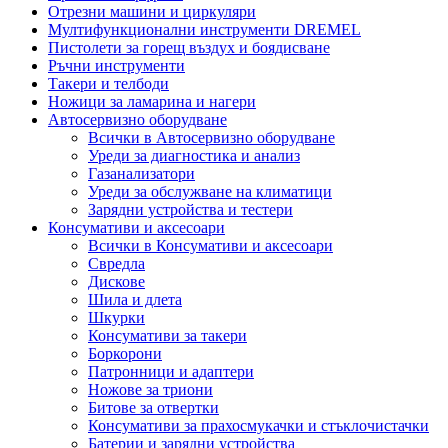
Отрезни машини и циркуляри
Мултифункционални инструменти DREMEL
Пистолети за горещ въздух и боядисване
Ръчни инструменти
Такери и телбоди
Ножици за ламарина и нагери
Автосервизно оборудване
Всички в Автосервизно оборудване
Уреди за диагностика и анализ
Газанализатори
Уреди за обслужване на климатици
Зарядни устройства и тестери
Консумативи и аксесоари
Всички в Консумативи и аксесоари
Свредла
Дискове
Шила и длета
Шкурки
Консумативи за такери
Боркорони
Патронници и адаптери
Ножове за триони
Битове за отвертки
Консумативи за прахосмукачки и стъклочистачки
Батерии и зарядни устройства