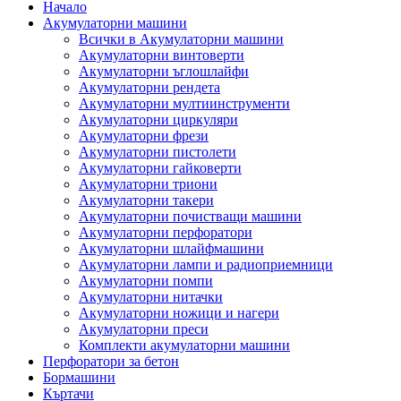
Начало
Акумулаторни машини
Всички в Акумулаторни машини
Акумулаторни винтоверти
Акумулаторни ъглошлайфи
Акумулаторни рендета
Акумулаторни мултиинструменти
Акумулаторни циркуляри
Акумулаторни фрези
Акумулаторни пистолети
Акумулаторни гайковерти
Акумулаторни триони
Акумулаторни такери
Акумулаторни почистващи машини
Акумулаторни перфоратори
Акумулаторни шлайфмашини
Акумулаторни лампи и радиоприемници
Акумулаторни помпи
Акумулаторни нитачки
Акумулаторни ножици и нагери
Акумулаторни преси
Комплекти акумулаторни машини
Перфоратори за бетон
Бормашини
Къртачи