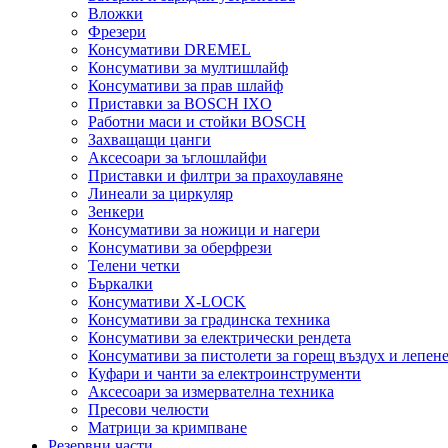
Вложки
Фрезери
Консумативи DREMEL
Консумативи за мултишлайф
Консумативи за прав шлайф
Приставки за BOSCH IXO
Работни маси и стойки BOSCH
Захващащи цанги
Аксесоари за ъглошлайфи
Приставки и филтри за прахоулавяне
Линеали за циркуляр
Зенкери
Консумативи за ножици и нагери
Консумативи за оберфрези
Телени четки
Бъркалки
Консумативи X-LOCK
Консумативи за градинска техника
Консумативи за електрически рендета
Консумативи за пистолети за горещ въздух и лепен
Куфари и чанти за електроинструменти
Аксесоари за измервателна техника
Пресови челюсти
Матрици за кримпване
Резервни части