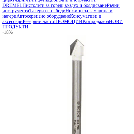
DREMEL
Пистолети за горещ въздух и боядисване
Ръчни
инструменти
Такери и телбоди
Ножици за ламарина и
нагери
Автосервизно оборудване
Консумативи и
аксесоари
Резервни части
ПРОМОЦИИ
Разпродажба
НОВИ
ПРОДУКТИ
-18%