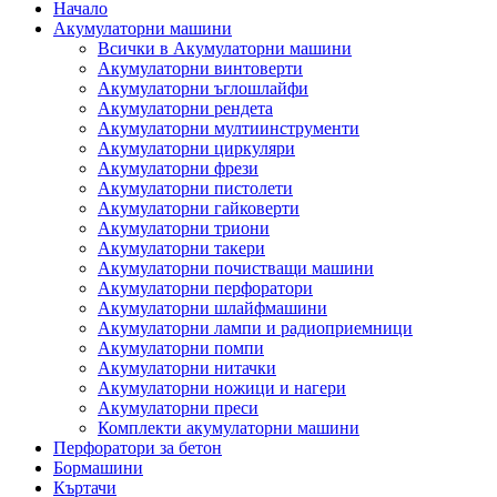
Начало
Акумулаторни машини
Всички в Акумулаторни машини
Акумулаторни винтоверти
Акумулаторни ъглошлайфи
Акумулаторни рендета
Акумулаторни мултиинструменти
Акумулаторни циркуляри
Акумулаторни фрези
Акумулаторни пистолети
Акумулаторни гайковерти
Акумулаторни триони
Акумулаторни такери
Акумулаторни почистващи машини
Акумулаторни перфоратори
Акумулаторни шлайфмашини
Акумулаторни лампи и радиоприемници
Акумулаторни помпи
Акумулаторни нитачки
Акумулаторни ножици и нагери
Акумулаторни преси
Комплекти акумулаторни машини
Перфоратори за бетон
Бормашини
Къртачи