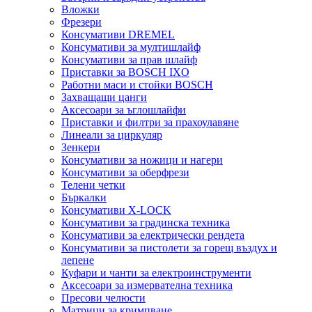
Вложки
Фрезери
Консумативи DREMEL
Консумативи за мултишлайф
Консумативи за прав шлайф
Приставки за BOSCH IXO
Работни маси и стойки BOSCH
Захващащи цанги
Аксесоари за ъглошлайфи
Приставки и филтри за прахоулавяне
Линеали за циркуляр
Зенкери
Консумативи за ножици и нагери
Консумативи за оберфрези
Телени четки
Бъркалки
Консумативи X-LOCK
Консумативи за градинска техника
Консумативи за електрически рендета
Консумативи за пистолети за горещ въздух и
лепене
Куфари и чанти за електроинструменти
Аксесоари за измервателна техника
Пресови челюсти
Матрици за кримпване