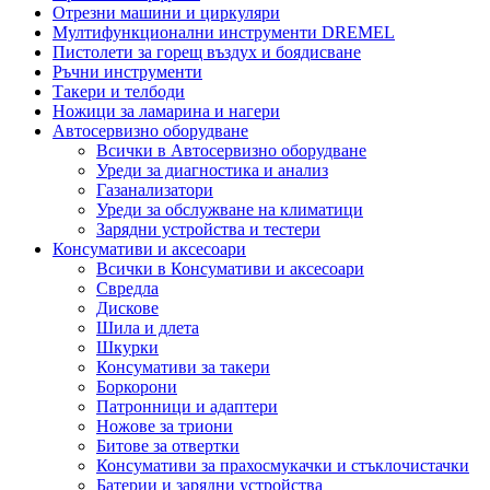
Отрезни машини и циркуляри
Мултифункционални инструменти DREMEL
Пистолети за горещ въздух и боядисване
Ръчни инструменти
Такери и телбоди
Ножици за ламарина и нагери
Автосервизно оборудване
Всички в Автосервизно оборудване
Уреди за диагностика и анализ
Газанализатори
Уреди за обслужване на климатици
Зарядни устройства и тестери
Консумативи и аксесоари
Всички в Консумативи и аксесоари
Свредла
Дискове
Шила и длета
Шкурки
Консумативи за такери
Боркорони
Патронници и адаптери
Ножове за триони
Битове за отвертки
Консумативи за прахосмукачки и стъклочистачки
Батерии и зарядни устройства