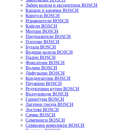
Зъбни колела и ексцентици BOSCH
Капаци и капачки BOSCH
Корпуси BOSCH
Изравнители BOSCH
Кабели BOSCH
Мотори BOSCH
Предпазители BOSCH
Плотове BOSCH
Бутала BOSCH
Водещи колела BOSCH
Палци BOSCH
Фиксатори BOSCH
Водачи BOSCH
Дифузьори BOSCH
Кондензатори BOSCH
Пружини BOSCH
Редукторни кутии BOSCH
Въздуховоди BOSCH
Гарнитури BOSCH
Лагерни гнезда BOSCH
Лостове BOSCH
Сачми BOSCH
Семеринги BOSCH
Сервизни комплекти BOSCH