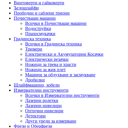
Винтоверти и гайковерти
Ъглошлайфи
Прободни и саблени триони
Почистващи машини
Всички в Почистващи машини
Водоструйки
Прахосмукачки
Градинска техника
Всички в Градинска техника
Тримери
Електрически и Акумулаторни Косачки
Електрически резачки
Ножици за трева и храсти
Ножици за жив плет
Машини за обдухване и засмукване
Дробилки
Шлайфмашини, хобели
Измервателни инструменти
Всички в Измервателни инструменти
Лазерни ролетки
Лазерни нивелири
Оптични нивелири
Детектори
Други уреди за измерване
Фрези и Оберфрези