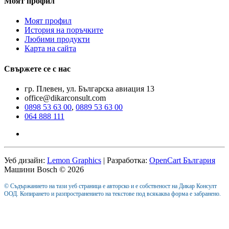
Моят профил
Моят профил
История на поръчките
Любими продукти
Карта на сайта
Свържете се с нас
гр. Плевен, ул. Българска авиация 13
office@dikarconsult.com
0898 53 63 00
,
0889 53 63 00
064 888 111
Уеб дизайн:
Lemon Graphics
| Разработка:
OpenCart България
Машини Bosch © 2026
© Съдържанието на тази уеб страница е авторско и е собственост на Дикар Консулт
ООД. Копирането и разпространението на текстове под всякаква форма е забранено.