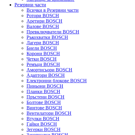
Резервни части
Всички в Резервни части
Ротори BOSCH
Аретири BOSCH
Валове BOSCH
Превключватели BOSCH
Ръкохватки BOSCH
Лагери BOSCH
Биели BOSCH
Корони BOSCH
Четки BOSCH
Ремъци BOSCH
Амортисьори BOSCH
Адаптори BOSCH
Електронни блокове BOSCH
Пиньони BOSCH
Планки BOSCH
Пръстени BOSCH
Болтове BOSCH
Винтове BOSCH
Вентилатори BOSCH
Втулки BOSCH
Гайки BOSCH
Зегерки BOSCH
Закопчалки BOSCH