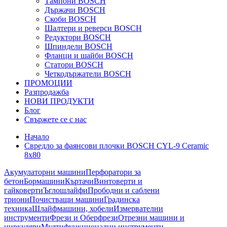
Тампони BOSCH
Държачи BOSCH
Скоби BOSCH
Шалтери и реверси BOSCH
Редуктори BOSCH
Шпиндели BOSCH
Фланци и шайби BOSCH
Статори BOSCH
Четкодържатели BOSCH
ПРОМОЦИИ
Разпродажба
НОВИ ПРОДУКТИ
Блог
Свържете се с нас
Начало
Свредло за фаянсови плочки BOSCH CYL-9 Ceramic
8x80
Акумулаторни машини
Перфоратори за
бетон
Бормашини
Къртачи
Винтоверти и
гайковерти
Ъглошлайфи
Прободни и саблени
триони
Почистващи машини
Градинска
техника
Шлайфмашини, хобели
Измервателни
инструменти
Фрези и Оберфрези
Отрезни машини и
циркуляри
Мултифункционални инструменти