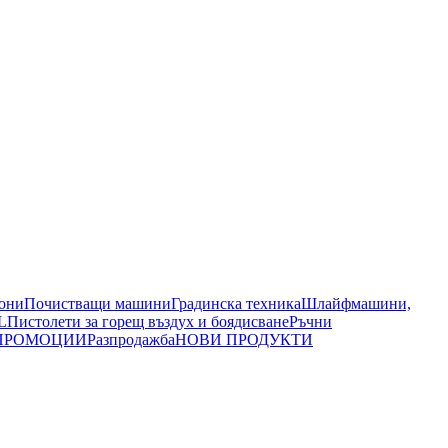
иони
Почистващи машини
Градинска техника
Шлайфмашини,
L
Пистолети за горещ въздух и боядисване
Ръчни
ПРОМОЦИИ
Разпродажба
НОВИ ПРОДУКТИ