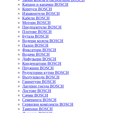
Капаци и капачки BOSCH
Корпуси BOSCH
Изравнители BOSCH
Кабели BOSCH
Мотори BOSCH
Предпазители BOSCH
Плотове BOSCH
Бутала BOSCH
Водещи колела BOSCH
Палци BOSCH
Фиксатори BOSCH
Водачи BOSCH
Дифузьори BOSCH
Кондензатори BOSCH
Пружини BOSCH
Редукторни кутии BOSCH
Въздуховоди BOSCH
Гарнитури BOSCH
Лагерни гнезда BOSCH
Лостове BOSCH
Сачми BOSCH
Семеринги BOSCH
Сервизни комплекти BOSCH
Тампони BOSCH