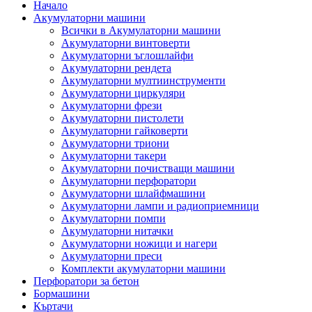
Начало
Акумулаторни машини
Всички в Акумулаторни машини
Акумулаторни винтоверти
Акумулаторни ъглошлайфи
Акумулаторни рендета
Акумулаторни мултиинструменти
Акумулаторни циркуляри
Акумулаторни фрези
Акумулаторни пистолети
Акумулаторни гайковерти
Акумулаторни триони
Акумулаторни такери
Акумулаторни почистващи машини
Акумулаторни перфоратори
Акумулаторни шлайфмашини
Акумулаторни лампи и радиоприемници
Акумулаторни помпи
Акумулаторни нитачки
Акумулаторни ножици и нагери
Акумулаторни преси
Комплекти акумулаторни машини
Перфоратори за бетон
Бормашини
Къртачи