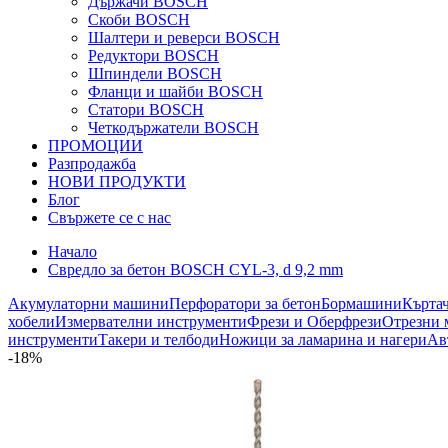
Държачи BOSCH
Скоби BOSCH
Шалтери и реверси BOSCH
Редуктори BOSCH
Шпиндели BOSCH
Фланци и шайби BOSCH
Статори BOSCH
Четкодържатели BOSCH
ПРОМОЦИИ
Разпродажба
НОВИ ПРОДУКТИ
Блог
Свържете се с нас
Начало
Свредло за бетон BOSCH CYL-3, d 9,2 mm
Акумулаторни машини
Перфоратори за бетон
Бормашини
Кърта
хобели
Измервателни инструменти
Фрези и Оберфрези
Отрезни 
инструменти
Такери и телбоди
Ножици за ламарина и нагери
Ав
-18%