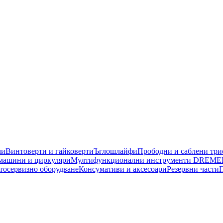
чи
Винтоверти и гайковерти
Ъглошлайфи
Прободни и саблени тр
машини и циркуляри
Мултифункционални инструменти DREME
тосервизно оборудване
Консумативи и аксесоари
Резервни части