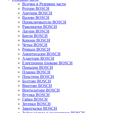
Всички в Резервни части
Ротори BOSCH
Аретири BOSCH
Валове BOSCH
Превключватели BOSCH
Ръкохватки BOSCH
Лагери BOSCH
Биели BOSCH
Корони BOSCH
Четки BOSCH
Ремъци BOSCH
Амортисьори BOSCH
Адаптори BOSCH
Електронни блокове BOSCH
Пиньони BOSCH
Планки BOSCH
Пръстени BOSCH
Болтове BOSCH
Винтове BOSCH
Вентилатори BOSCH
Втулки BOSCH
Гайки BOSCH
Зегерки BOSCH
Закопчалки BOSCH
Зъбни колела и ексцентици BOSCH