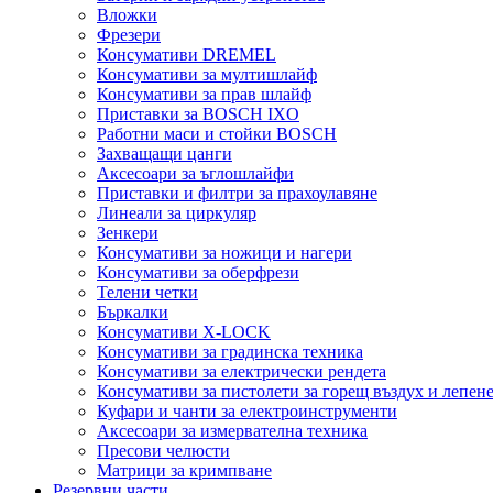
Вложки
Фрезери
Консумативи DREMEL
Консумативи за мултишлайф
Консумативи за прав шлайф
Приставки за BOSCH IXO
Работни маси и стойки BOSCH
Захващащи цанги
Аксесоари за ъглошлайфи
Приставки и филтри за прахоулавяне
Линеали за циркуляр
Зенкери
Консумативи за ножици и нагери
Консумативи за оберфрези
Телени четки
Бъркалки
Консумативи X-LOCK
Консумативи за градинска техника
Консумативи за електрически рендета
Консумативи за пистолети за горещ въздух и лепен
Куфари и чанти за електроинструменти
Аксесоари за измервателна техника
Пресови челюсти
Матрици за кримпване
Резервни части