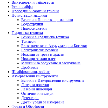
Винтоверти и гайковерти
Ъглошлайфи
Прободни и саблени триони
Почистващи машини
Всички в Почистващи машини
Водоструйки
Прахосмукачки
Градинска техника
Всички в Градинска техника
Тримери
Електрически и Акумулаторни Косачки
Електрически резачки
Ножици за трева и храсти
Ножици за жив плет
Машини за обдухване и засмукване
Дробилки
Шлайфмашини, хобели
Измервателни инструменти
Всички в Измервателни инструменти
Лазерни ролетки
Лазерни нивелири
Оптични нивелири
Детектори
Други уреди за измерване
Фрези и Оберфрези