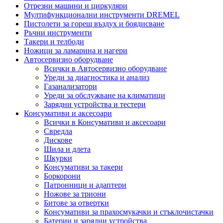
Отрезни машини и циркуляри
Мултифункционални инструменти DREMEL
Пистолети за горещ въздух и боядисване
Ръчни инструменти
Такери и телбоди
Ножици за ламарина и нагери
Автосервизно оборудване
Всички в Автосервизно оборудване
Уреди за диагностика и анализ
Газанализатори
Уреди за обслужване на климатици
Зарядни устройства и тестери
Консумативи и аксесоари
Всички в Консумативи и аксесоари
Свредла
Дискове
Шила и длета
Шкурки
Консумативи за такери
Боркорони
Патронници и адаптери
Ножове за триони
Битове за отвертки
Консумативи за прахосмукачки и стъклочистачки
Батерии и зарядни устройства