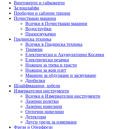
Винтоверти и гайковерти
Ъглошлайфи
Прободни и саблени триони
Почистващи машини
Всички в Почистващи машини
Водоструйки
Прахосмукачки
Градинска техника
Всички в Градинска техника
Тримери
Електрически и Акумулаторни Косачки
Електрически резачки
Ножици за трева и храсти
Ножици за жив плет
Машини за обдухване и засмукване
Дробилки
Шлайфмашини, хобели
Измервателни инструменти
Всички в Измервателни инструменти
Лазерни ролетки
Лазерни нивелири
Оптични нивелири
Детектори
Други уреди за измерване
Фрези и Оберфрези