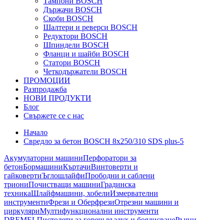
Тампони BOSCH
Държачи BOSCH
Скоби BOSCH
Шалтери и реверси BOSCH
Редуктори BOSCH
Шпиндели BOSCH
Фланци и шайби BOSCH
Статори BOSCH
Четкодържатели BOSCH
ПРОМОЦИИ
Разпродажба
НОВИ ПРОДУКТИ
Блог
Свържете се с нас
Начало
Свредло за бетон BOSCH 8x250/310 SDS plus-5
Акумулаторни машини
Перфоратори за
бетон
Бормашини
Къртачи
Винтоверти и
гайковерти
Ъглошлайфи
Прободни и саблени
триони
Почистващи машини
Градинска
техника
Шлайфмашини, хобели
Измервателни
инструменти
Фрези и Оберфрези
Отрезни машини и
циркуляри
Мултифункционални инструменти
DREMEL
Пистолети за горещ въздух и боядисване
Ръчни