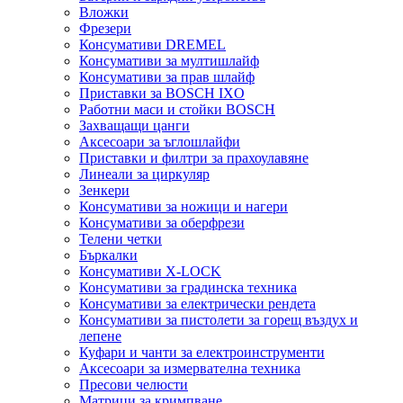
Вложки
Фрезери
Консумативи DREMEL
Консумативи за мултишлайф
Консумативи за прав шлайф
Приставки за BOSCH IXO
Работни маси и стойки BOSCH
Захващащи цанги
Аксесоари за ъглошлайфи
Приставки и филтри за прахоулавяне
Линеали за циркуляр
Зенкери
Консумативи за ножици и нагери
Консумативи за оберфрези
Телени четки
Бъркалки
Консумативи X-LOCK
Консумативи за градинска техника
Консумативи за електрически рендета
Консумативи за пистолети за горещ въздух и
лепене
Куфари и чанти за електроинструменти
Аксесоари за измервателна техника
Пресови челюсти
Матрици за кримпване