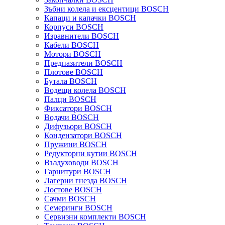
Зъбни колела и ексцентици BOSCH
Капаци и капачки BOSCH
Корпуси BOSCH
Изравнители BOSCH
Кабели BOSCH
Мотори BOSCH
Предпазители BOSCH
Плотове BOSCH
Бутала BOSCH
Водещи колела BOSCH
Палци BOSCH
Фиксатори BOSCH
Водачи BOSCH
Дифузьори BOSCH
Кондензатори BOSCH
Пружини BOSCH
Редукторни кутии BOSCH
Въздуховоди BOSCH
Гарнитури BOSCH
Лагерни гнезда BOSCH
Лостове BOSCH
Сачми BOSCH
Семеринги BOSCH
Сервизни комплекти BOSCH