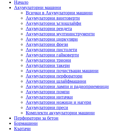
Начало
Акумулаторни машини
Всички в Акумулаторни машини
Акумулаторни винтоверти
Акумулаторни ъглошлайфи
Акумулаторни рендета
Акумулаторни мултиинструменти
Акумулаторни циркуляри
Акумулаторни фрези
Акумулаторни пистолети
Акумулаторни гайковерти
Акумулаторни триони
Акумулаторни такери
Акумулаторни почистващи машини
Акумулаторни перфоратори
Акумулаторни шлайфмашини
Акумулаторни лампи и радиоприемници
Акумулаторни помпи
Акумулаторни нитачки
Акумулаторни ножици и нагери
Акумулаторни преси
Комплекти акумулаторни машини
Перфоратори за бетон
Бормашини
Къртачи