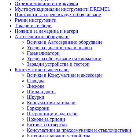
Отрезни машини и циркуляри
Мултифункционални инструменти DREMEL
Пистолети за горещ въздух и боядисване
Ръчни инструменти
Такери и телбоди
Ножици за ламарина и нагери
Автосервизно оборудване
Всички в Автосервизно оборудване
Уреди за диагностика и анализ
Газанализатори
Уреди за обслужване на климатици
Зарядни устройства и тестери
Консумативи и аксесоари
Всички в Консумативи и аксесоари
Свредла
Дискове
Шила и длета
Шкурки
Консумативи за такери
Боркорони
Патронници и адаптери
Ножове за триони
Битове за отвертки
Консумативи за прахосмукачки и стъклочистачки
Батерии и зарядни устройства