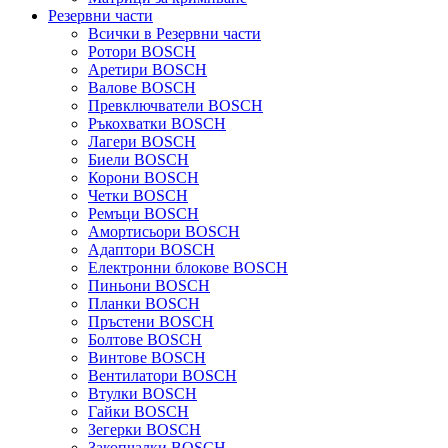
Резервни части
Всички в Резервни части
Ротори BOSCH
Аретири BOSCH
Валове BOSCH
Превключватели BOSCH
Ръкохватки BOSCH
Лагери BOSCH
Биели BOSCH
Корони BOSCH
Четки BOSCH
Ремъци BOSCH
Амортисьори BOSCH
Адаптори BOSCH
Електронни блокове BOSCH
Пиньони BOSCH
Планки BOSCH
Пръстени BOSCH
Болтове BOSCH
Винтове BOSCH
Вентилатори BOSCH
Втулки BOSCH
Гайки BOSCH
Зегерки BOSCH
Закопчалки BOSCH