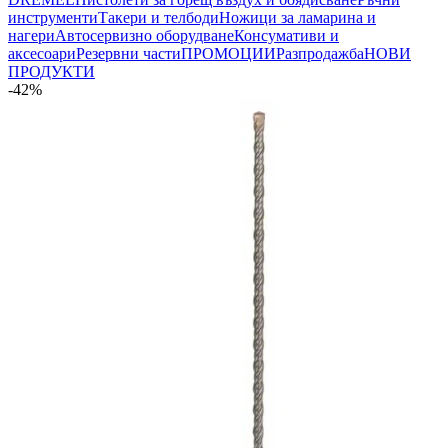
инструменти
Такери и телбоди
Ножици за ламарина и
нагери
Автосервизно оборудване
Консумативи и
аксесоари
Резервни части
ПРОМОЦИИ
Разпродажба
НОВИ
ПРОДУКТИ
-42%