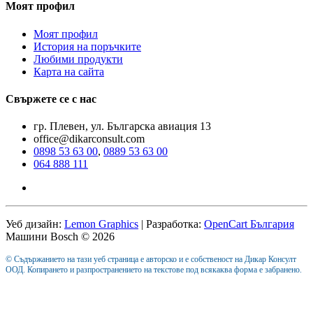
Моят профил
Моят профил
История на поръчките
Любими продукти
Карта на сайта
Свържете се с нас
гр. Плевен, ул. Българска авиация 13
office@dikarconsult.com
0898 53 63 00
,
0889 53 63 00
064 888 111
Уеб дизайн:
Lemon Graphics
| Разработка:
OpenCart България
Машини Bosch © 2026
© Съдържанието на тази уеб страница е авторско и е собственост на Дикар Консулт
ООД. Копирането и разпространението на текстове под всякаква форма е забранено.