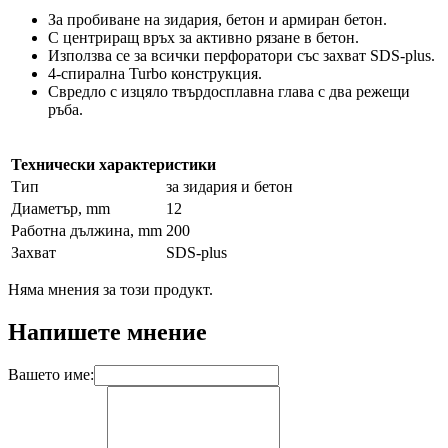
За пробиване на зидария, бетон и армиран бетон.
С центриращ връх за активно рязане в бетон.
Използва се за всички перфоратори със захват SDS-plus.
4-спирална Turbo конструкция.
Свредлo с изцяло твърдосплавна глава с два режещи
ръба.
Технически характеристики
Тип
за зидария и бетон
Диаметър, mm
12
Работна дължина, mm
200
Захват
SDS-plus
Няма мнения за този продукт.
Напишете мнение
Вашето име: