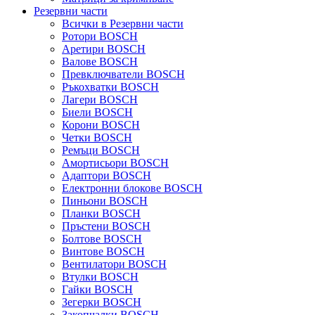
Резервни части
Всички в Резервни части
Ротори BOSCH
Аретири BOSCH
Валове BOSCH
Превключватели BOSCH
Ръкохватки BOSCH
Лагери BOSCH
Биели BOSCH
Корони BOSCH
Четки BOSCH
Ремъци BOSCH
Амортисьори BOSCH
Адаптори BOSCH
Електронни блокове BOSCH
Пиньони BOSCH
Планки BOSCH
Пръстени BOSCH
Болтове BOSCH
Винтове BOSCH
Вентилатори BOSCH
Втулки BOSCH
Гайки BOSCH
Зегерки BOSCH
Закопчалки BOSCH