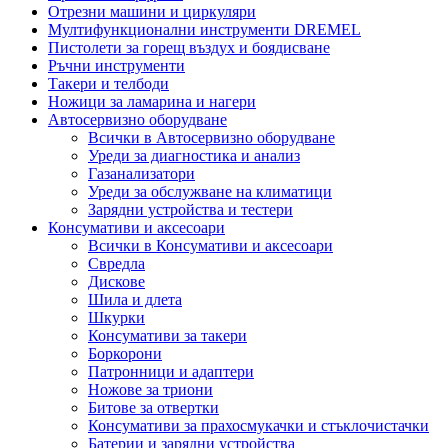
Отрезни машини и циркуляри
Мултифункционални инструменти DREMEL
Пистолети за горещ въздух и боядисване
Ръчни инструменти
Такери и телбоди
Ножици за ламарина и нагери
Автосервизно оборудване
Всички в Автосервизно оборудване
Уреди за диагностика и анализ
Газанализатори
Уреди за обслужване на климатици
Зарядни устройства и тестери
Консумативи и аксесоари
Всички в Консумативи и аксесоари
Свредла
Дискове
Шила и длета
Шкурки
Консумативи за такери
Боркорони
Патронници и адаптери
Ножове за триони
Битове за отвертки
Консумативи за прахосмукачки и стъклочистачки
Батерии и зарядни устройства