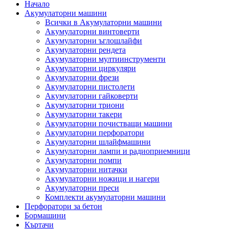
Начало
Акумулаторни машини
Всички в Акумулаторни машини
Акумулаторни винтоверти
Акумулаторни ъглошлайфи
Акумулаторни рендета
Акумулаторни мултиинструменти
Акумулаторни циркуляри
Акумулаторни фрези
Акумулаторни пистолети
Акумулаторни гайковерти
Акумулаторни триони
Акумулаторни такери
Акумулаторни почистващи машини
Акумулаторни перфоратори
Акумулаторни шлайфмашини
Акумулаторни лампи и радиоприемници
Акумулаторни помпи
Акумулаторни нитачки
Акумулаторни ножици и нагери
Акумулаторни преси
Комплекти акумулаторни машини
Перфоратори за бетон
Бормашини
Къртачи