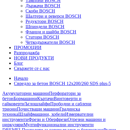
Тампони BOSCH
Държачи BOSCH
Скоби BOSCH
Шалтери и реверси BOSCH
Редуктори BOSCH
Шпиндели BOSCH
Фланци и шайби BOSCH
Статори BOSCH
Четкодържатели BOSCH
ПРОМОЦИИ
Разпродажба
НОВИ ПРОДУКТИ
Блог
Свържете се с нас
Начало
Свредло за бетон BOSCH 12x200/260 SDS plus-5
Акумулаторни машини
Перфоратори за
бетон
Бормашини
Къртачи
Винтоверти и
гайковерти
Ъглошлайфи
Прободни и саблени
триони
Почистващи машини
Градинска
техника
Шлайфмашини, хобели
Измервателни
инструменти
Фрези и Оберфрези
Отрезни машини и
циркуляри
Мултифункционални инструменти
DREMEL
Пистолети за горещ въздух и боядисване
Ръчни