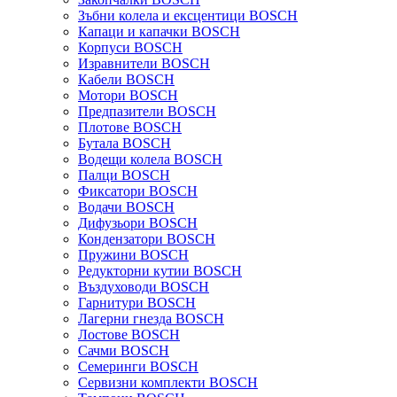
Зъбни колела и ексцентици BOSCH
Капаци и капачки BOSCH
Корпуси BOSCH
Изравнители BOSCH
Кабели BOSCH
Мотори BOSCH
Предпазители BOSCH
Плотове BOSCH
Бутала BOSCH
Водещи колела BOSCH
Палци BOSCH
Фиксатори BOSCH
Водачи BOSCH
Дифузьори BOSCH
Кондензатори BOSCH
Пружини BOSCH
Редукторни кутии BOSCH
Въздуховоди BOSCH
Гарнитури BOSCH
Лагерни гнезда BOSCH
Лостове BOSCH
Сачми BOSCH
Семеринги BOSCH
Сервизни комплекти BOSCH