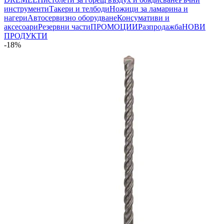
инструменти
Такери и телбоди
Ножици за ламарина и
нагери
Автосервизно оборудване
Консумативи и
аксесоари
Резервни части
ПРОМОЦИИ
Разпродажба
НОВИ
ПРОДУКТИ
-18%