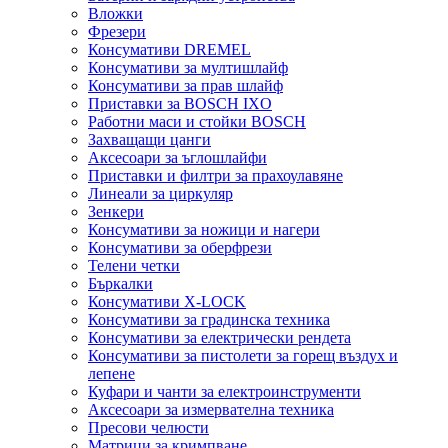
Вложки
Фрезери
Консумативи DREMEL
Консумативи за мултишлайф
Консумативи за прав шлайф
Приставки за BOSCH IXO
Работни маси и стойки BOSCH
Захващащи цанги
Аксесоари за ъглошлайфи
Приставки и филтри за прахоулавяне
Линеали за циркуляр
Зенкери
Консумативи за ножици и нагери
Консумативи за оберфрези
Телени четки
Бъркалки
Консумативи X-LOCK
Консумативи за градинска техника
Консумативи за електрически рендета
Консумативи за пистолети за горещ въздух и
лепене
Куфари и чанти за електроинструменти
Аксесоари за измервателна техника
Пресови челюсти
Матрици за кримпване