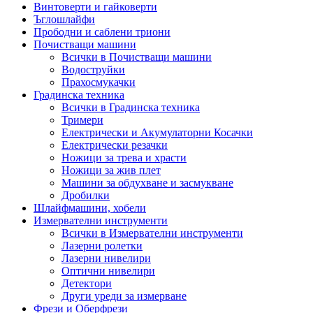
Винтоверти и гайковерти
Ъглошлайфи
Прободни и саблени триони
Почистващи машини
Всички в Почистващи машини
Водоструйки
Прахосмукачки
Градинска техника
Всички в Градинска техника
Тримери
Електрически и Акумулаторни Косачки
Електрически резачки
Ножици за трева и храсти
Ножици за жив плет
Машини за обдухване и засмукване
Дробилки
Шлайфмашини, хобели
Измервателни инструменти
Всички в Измервателни инструменти
Лазерни ролетки
Лазерни нивелири
Оптични нивелири
Детектори
Други уреди за измерване
Фрези и Оберфрези