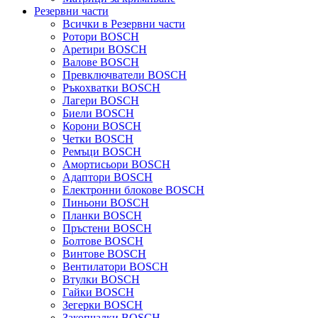
Резервни части
Всички в Резервни части
Ротори BOSCH
Аретири BOSCH
Валове BOSCH
Превключватели BOSCH
Ръкохватки BOSCH
Лагери BOSCH
Биели BOSCH
Корони BOSCH
Четки BOSCH
Ремъци BOSCH
Амортисьори BOSCH
Адаптори BOSCH
Електронни блокове BOSCH
Пиньони BOSCH
Планки BOSCH
Пръстени BOSCH
Болтове BOSCH
Винтове BOSCH
Вентилатори BOSCH
Втулки BOSCH
Гайки BOSCH
Зегерки BOSCH
Закопчалки BOSCH