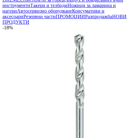
инструменти
Такери и телбоди
Ножици за ламарина и
нагери
Автосервизно оборудване
Консумативи и
аксесоари
Резервни части
ПРОМОЦИИ
Разпродажба
НОВИ
ПРОДУКТИ
-18%