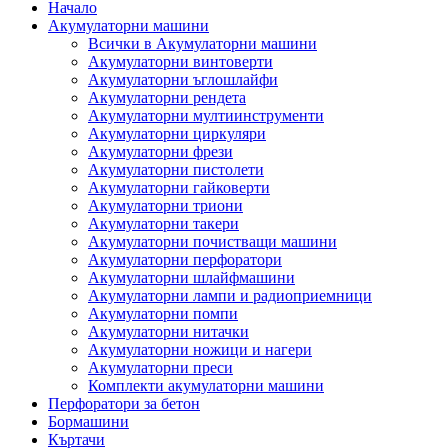
Начало
Акумулаторни машини
Всички в Акумулаторни машини
Акумулаторни винтоверти
Акумулаторни ъглошлайфи
Акумулаторни рендета
Акумулаторни мултиинструменти
Акумулаторни циркуляри
Акумулаторни фрези
Акумулаторни пистолети
Акумулаторни гайковерти
Акумулаторни триони
Акумулаторни такери
Акумулаторни почистващи машини
Акумулаторни перфоратори
Акумулаторни шлайфмашини
Акумулаторни лампи и радиоприемници
Акумулаторни помпи
Акумулаторни нитачки
Акумулаторни ножици и нагери
Акумулаторни преси
Комплекти акумулаторни машини
Перфоратори за бетон
Бормашини
Къртачи