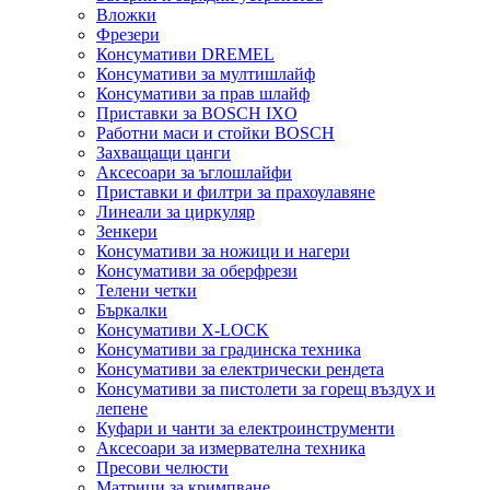
Вложки
Фрезери
Консумативи DREMEL
Консумативи за мултишлайф
Консумативи за прав шлайф
Приставки за BOSCH IXO
Работни маси и стойки BOSCH
Захващащи цанги
Аксесоари за ъглошлайфи
Приставки и филтри за прахоулавяне
Линеали за циркуляр
Зенкери
Консумативи за ножици и нагери
Консумативи за оберфрези
Телени четки
Бъркалки
Консумативи X-LOCK
Консумативи за градинска техника
Консумативи за електрически рендета
Консумативи за пистолети за горещ въздух и
лепене
Куфари и чанти за електроинструменти
Аксесоари за измервателна техника
Пресови челюсти
Матрици за кримпване