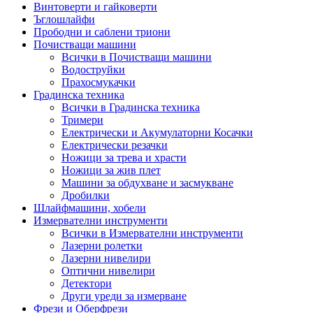
Винтоверти и гайковерти
Ъглошлайфи
Прободни и саблени триони
Почистващи машини
Всички в Почистващи машини
Водоструйки
Прахосмукачки
Градинска техника
Всички в Градинска техника
Тримери
Електрически и Акумулаторни Косачки
Електрически резачки
Ножици за трева и храсти
Ножици за жив плет
Машини за обдухване и засмукване
Дробилки
Шлайфмашини, хобели
Измервателни инструменти
Всички в Измервателни инструменти
Лазерни ролетки
Лазерни нивелири
Оптични нивелири
Детектори
Други уреди за измерване
Фрези и Оберфрези