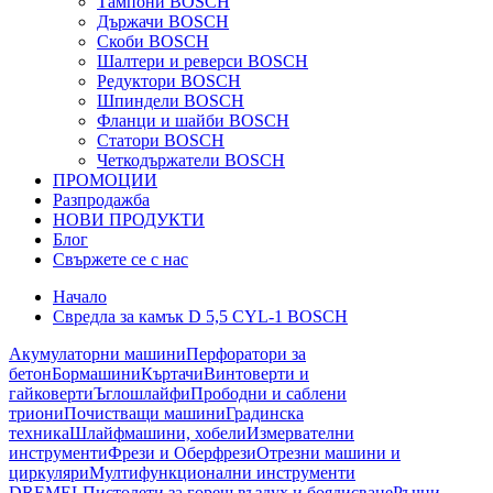
Тампони BOSCH
Държачи BOSCH
Скоби BOSCH
Шалтери и реверси BOSCH
Редуктори BOSCH
Шпиндели BOSCH
Фланци и шайби BOSCH
Статори BOSCH
Четкодържатели BOSCH
ПРОМОЦИИ
Разпродажба
НОВИ ПРОДУКТИ
Блог
Свържете се с нас
Начало
Свредла за камък D 5,5 CYL-1 BOSCH
Акумулаторни машини
Перфоратори за
бетон
Бормашини
Къртачи
Винтоверти и
гайковерти
Ъглошлайфи
Прободни и саблени
триони
Почистващи машини
Градинска
техника
Шлайфмашини, хобели
Измервателни
инструменти
Фрези и Оберфрези
Отрезни машини и
циркуляри
Мултифункционални инструменти
DREMEL
Пистолети за горещ въздух и боядисване
Ръчни