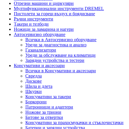
Отрезни машини и циркуляри
Мултифункционални инструменти DREMEL
Пистолети за горещ въздух и боядисване
Ръчни инструменти
Такери и телбоди
Ножици за ламарина и нагери
Автосервизно оборудване
Всички в Автосервизно оборудване
Уреди за диагностика и анализ
Газанализатори
Уреди за обслужване на климатици
Зарядни устройства и тестери
Консумативи и аксесоари
Всички в Консумативи и аксесоари
Свредла
Дискове
Шила и длета
Шкурки
Консумативи за такери
Боркорони
Патронници и адаптери
Ножове за триони
Битове за отвертки
Консумативи за прахосмукачки и стъклочистачки
Батерии и зарядни устройства