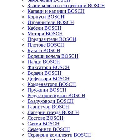
Зъбни колела и ексцентици BOSCH
Капаци и капачки BOSCH
Корпуси BOSCH
Изравнители BOSCH
Кабели BOSCH
Мотори BOSCH
Предпазители BOSCH
Плотове BOSCH
Бутала BOSCH
Водещи колела BOSCH
Палци BOSCH
Фиксатори BOSCH
Водачи BOSCH
Дифузьори BOSCH
Кондензатори BOSCH
Пружини BOSCH
Редукторни кутии BOSCH
Въздуховоди BOSCH
Гарнитури BOSCH
Лагерни гнезда BOSCH
Лостове BOSCH
Сачми BOSCH
Семеринги BOSCH
Сервизни комплекти BOSCH