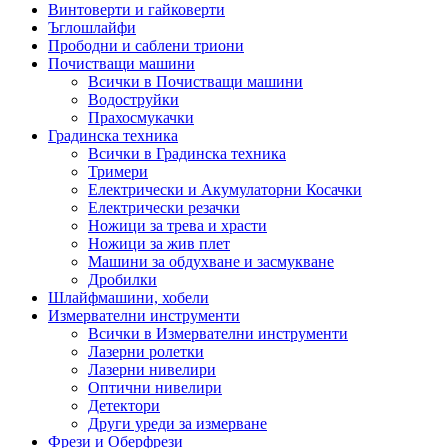
Винтоверти и гайковерти
Ъглошлайфи
Прободни и саблени триони
Почистващи машини
Всички в Почистващи машини
Водоструйки
Прахосмукачки
Градинска техника
Всички в Градинска техника
Тримери
Електрически и Акумулаторни Косачки
Електрически резачки
Ножици за трева и храсти
Ножици за жив плет
Машини за обдухване и засмукване
Дробилки
Шлайфмашини, хобели
Измервателни инструменти
Всички в Измервателни инструменти
Лазерни ролетки
Лазерни нивелири
Оптични нивелири
Детектори
Други уреди за измерване
Фрези и Оберфрези