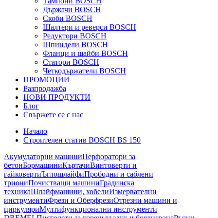
Тампони BOSCH
Държачи BOSCH
Скоби BOSCH
Шалтери и реверси BOSCH
Редуктори BOSCH
Шпиндели BOSCH
Фланци и шайби BOSCH
Статори BOSCH
Четкодържатели BOSCH
ПРОМОЦИИ
Разпродажба
НОВИ ПРОДУКТИ
Блог
Свържете се с нас
Начало
Строителен статив BOSCH BS 150
Акумулаторни машини
Перфоратори за
бетон
Бормашини
Къртачи
Винтоверти и
гайковерти
Ъглошлайфи
Прободни и саблени
триони
Почистващи машини
Градинска
техника
Шлайфмашини, хобели
Измервателни
инструменти
Фрези и Оберфрези
Отрезни машини и
циркуляри
Мултифункционални инструменти
DREMEL
Пистолети за горещ въздух и боядисване
Ръчни