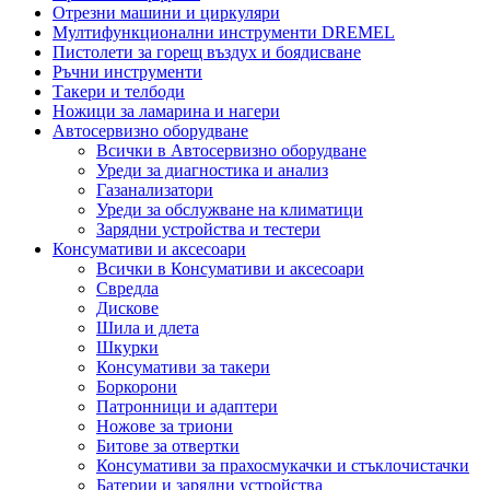
Отрезни машини и циркуляри
Мултифункционални инструменти DREMEL
Пистолети за горещ въздух и боядисване
Ръчни инструменти
Такери и телбоди
Ножици за ламарина и нагери
Автосервизно оборудване
Всички в Автосервизно оборудване
Уреди за диагностика и анализ
Газанализатори
Уреди за обслужване на климатици
Зарядни устройства и тестери
Консумативи и аксесоари
Всички в Консумативи и аксесоари
Свредла
Дискове
Шила и длета
Шкурки
Консумативи за такери
Боркорони
Патронници и адаптери
Ножове за триони
Битове за отвертки
Консумативи за прахосмукачки и стъклочистачки
Батерии и зарядни устройства