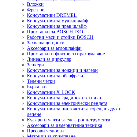
Вложки
Фрезери
Консумативи DREMEL
Консумативи за мултишлайф
Консумативи за прав шлайф
Приставки за BOSCH IXO
Работни маси и стойки BOSCH
Захващащи цанги
Аксесоари за ъглошлайфи
Приставки и филтри за прахоулавяне
Линеали за циркуляр
Зенкери
Консумативи за ножици и нагери
Консумативи за оберфрези
Телени четки
Бъркалки
Консумативи X-LOCK
Консумативи за градинска техника
Консумативи за електрически рендета
Консумативи за пистолети за горещ въздух и
лепене
Куфари и чанти за електроинструменти
Аксесоари за измервателна техника
Пресови челюсти
Матрици за кримпване