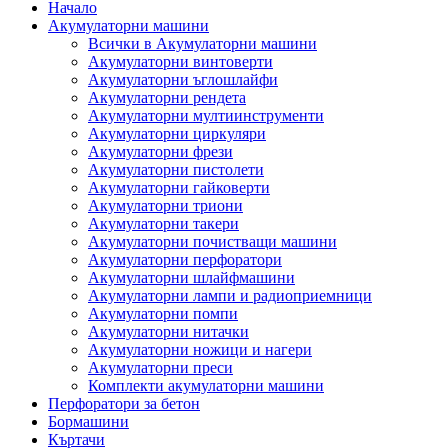
Начало
Акумулаторни машини
Всички в Акумулаторни машини
Акумулаторни винтоверти
Акумулаторни ъглошлайфи
Акумулаторни рендета
Акумулаторни мултиинструменти
Акумулаторни циркуляри
Акумулаторни фрези
Акумулаторни пистолети
Акумулаторни гайковерти
Акумулаторни триони
Акумулаторни такери
Акумулаторни почистващи машини
Акумулаторни перфоратори
Акумулаторни шлайфмашини
Акумулаторни лампи и радиоприемници
Акумулаторни помпи
Акумулаторни нитачки
Акумулаторни ножици и нагери
Акумулаторни преси
Комплекти акумулаторни машини
Перфоратори за бетон
Бормашини
Къртачи