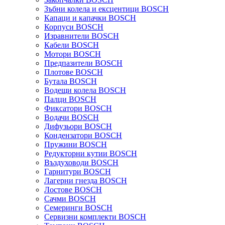
Зъбни колела и ексцентици BOSCH
Капаци и капачки BOSCH
Корпуси BOSCH
Изравнители BOSCH
Кабели BOSCH
Мотори BOSCH
Предпазители BOSCH
Плотове BOSCH
Бутала BOSCH
Водещи колела BOSCH
Палци BOSCH
Фиксатори BOSCH
Водачи BOSCH
Дифузьори BOSCH
Кондензатори BOSCH
Пружини BOSCH
Редукторни кутии BOSCH
Въздуховоди BOSCH
Гарнитури BOSCH
Лагерни гнезда BOSCH
Лостове BOSCH
Сачми BOSCH
Семеринги BOSCH
Сервизни комплекти BOSCH