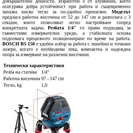
довършителни дейности. Изработен е от алуминий, което
осигурява добра устойчивост при работа и същевременно
запазва ниско тегло за по-удобно пренасяне.
Моделът
предлага работна височина от 52 до 147 cm и разполага с 3
секции, които позволяват лесно настройване според
конкретната задача.
Резбата 1/4"
го прави подходящ за
съвместими измервателни уреди, а стабилната основа
подпомага прецизното позициониране по време на работа.
BOSCH BS 150
е удобен избор за работа с линейни и точкови
лазери, когато е необходима лека, компактна и надеждна
опора за измерване на различни височини.
Технически характеристики
Резба на статива
1/4"
Работна височина
97 - 147 cm
Тегло, kg
1,0