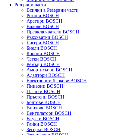
Резервни части
Всички в Резервни части
Ротори BOSCH
Аретири BOSCH
Валове BOSCH
Превключватели BOSCH
Ръкохватки BOSCH
Лагери BOSCH
Биели BOSCH
Корони BOSCH
Четки BOSCH
Ремъци BOSCH
Амортисьори BOSCH
Адаптори BOSCH
Електронни блокове BOSCH
Пиньони BOSCH
Планки BOSCH
Пръстени BOSCH
Болтове BOSCH
Винтове BOSCH
Вентилатори BOSCH
Втулки BOSCH
Гайки BOSCH
Зегерки BOSCH
Закопчалки BOSCH