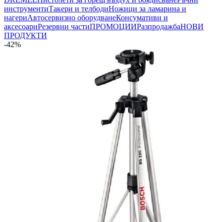
инструменти
Такери и телбоди
Ножици за ламарина и
нагери
Автосервизно оборудване
Консумативи и
аксесоари
Резервни части
ПРОМОЦИИ
Разпродажба
НОВИ
ПРОДУКТИ
-42%