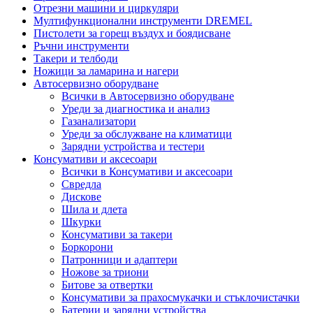
Отрезни машини и циркуляри
Мултифункционални инструменти DREMEL
Пистолети за горещ въздух и боядисване
Ръчни инструменти
Такери и телбоди
Ножици за ламарина и нагери
Автосервизно оборудване
Всички в Автосервизно оборудване
Уреди за диагностика и анализ
Газанализатори
Уреди за обслужване на климатици
Зарядни устройства и тестери
Консумативи и аксесоари
Всички в Консумативи и аксесоари
Свредла
Дискове
Шила и длета
Шкурки
Консумативи за такери
Боркорони
Патронници и адаптери
Ножове за триони
Битове за отвертки
Консумативи за прахосмукачки и стъклочистачки
Батерии и зарядни устройства