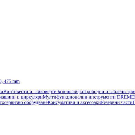
0, 475 mm
чи
Винтоверти и гайковерти
Ъглошлайфи
Прободни и саблени тр
машини и циркуляри
Мултифункционални инструменти DREME
тосервизно оборудване
Консумативи и аксесоари
Резервни части