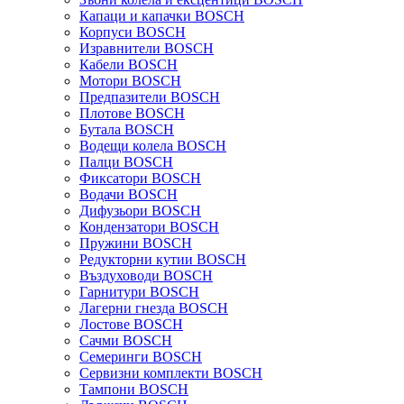
Капаци и капачки BOSCH
Корпуси BOSCH
Изравнители BOSCH
Кабели BOSCH
Мотори BOSCH
Предпазители BOSCH
Плотове BOSCH
Бутала BOSCH
Водещи колела BOSCH
Палци BOSCH
Фиксатори BOSCH
Водачи BOSCH
Дифузьори BOSCH
Кондензатори BOSCH
Пружини BOSCH
Редукторни кутии BOSCH
Въздуховоди BOSCH
Гарнитури BOSCH
Лагерни гнезда BOSCH
Лостове BOSCH
Сачми BOSCH
Семеринги BOSCH
Сервизни комплекти BOSCH
Тампони BOSCH