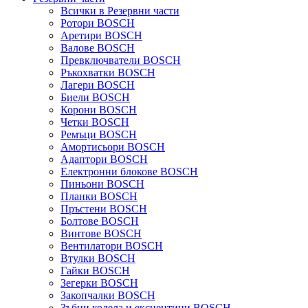
Всички в Резервни части
Ротори BOSCH
Аретири BOSCH
Валове BOSCH
Превключватели BOSCH
Ръкохватки BOSCH
Лагери BOSCH
Биели BOSCH
Корони BOSCH
Четки BOSCH
Ремъци BOSCH
Амортисьори BOSCH
Адаптори BOSCH
Електронни блокове BOSCH
Пиньони BOSCH
Планки BOSCH
Пръстени BOSCH
Болтове BOSCH
Винтове BOSCH
Вентилатори BOSCH
Втулки BOSCH
Гайки BOSCH
Зегерки BOSCH
Закопчалки BOSCH
Зъбни колела и ексцентици BOSCH