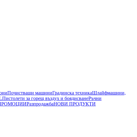
иони
Почистващи машини
Градинска техника
Шлайфмашини,
L
Пистолети за горещ въздух и боядисване
Ръчни
ПРОМОЦИИ
Разпродажба
НОВИ ПРОДУКТИ