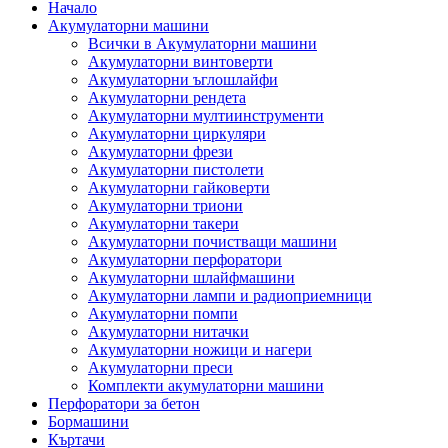
Начало
Акумулаторни машини
Всички в Акумулаторни машини
Акумулаторни винтоверти
Акумулаторни ъглошлайфи
Акумулаторни рендета
Акумулаторни мултиинструменти
Акумулаторни циркуляри
Акумулаторни фрези
Акумулаторни пистолети
Акумулаторни гайковерти
Акумулаторни триони
Акумулаторни такери
Акумулаторни почистващи машини
Акумулаторни перфоратори
Акумулаторни шлайфмашини
Акумулаторни лампи и радиоприемници
Акумулаторни помпи
Акумулаторни нитачки
Акумулаторни ножици и нагери
Акумулаторни преси
Комплекти акумулаторни машини
Перфоратори за бетон
Бормашини
Къртачи