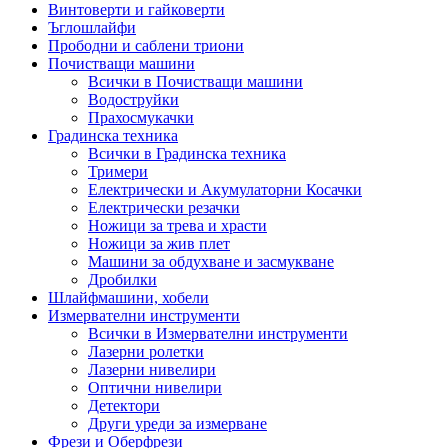
Винтоверти и гайковерти
Ъглошлайфи
Прободни и саблени триони
Почистващи машини
Всички в Почистващи машини
Водоструйки
Прахосмукачки
Градинска техника
Всички в Градинска техника
Тримери
Електрически и Акумулаторни Косачки
Електрически резачки
Ножици за трева и храсти
Ножици за жив плет
Машини за обдухване и засмукване
Дробилки
Шлайфмашини, хобели
Измервателни инструменти
Всички в Измервателни инструменти
Лазерни ролетки
Лазерни нивелири
Оптични нивелири
Детектори
Други уреди за измерване
Фрези и Оберфрези