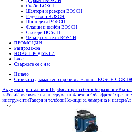
Държачи BOSCH
Скоби BOSCH
Шалтери и реверси BOSCH
Редуктори BOSCH
Шпиндели BOSCH
Фланци и шайби BOSCH
Статори BOSCH
Четкодържатели BOSCH
ПРОМОЦИИ
Разпродажба
НОВИ ПРОДУКТИ
Блог
Свържете се с нас
Начало
Стойка за диамантено пробивна машина BOSCH GCR 18
Акумулаторни машини
Перфоратори за бетон
Бормашини
Кърта
хобели
Измервателни инструменти
Фрези и Оберфрези
Отрезни 
инструменти
Такери и телбоди
Ножици за ламарина и нагери
Ав
-17%