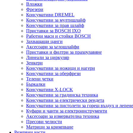
Вложки
Фрезери
Консумативи DREMEL
Консумативи за мултишлайф
Консумативи за прав шлайф
Приставки за BOSCH IXO
Работни маси и стойки BOSCH
Захващащи цанги
Аксесоари за ъглошлайфи
Приставки и филтри за прахоулавяне
Линеали за циркуляр
Зенкери
Консумативи за ножици и нагери
Консумативи за оберфрези
Телени четки
Бъркалки
Консумативи X-LOCK
Консумативи за градинска техника
Консумативи за електрически рендета
Консумативи за пистолети за горещ въздух и лепен
Куфари и чанти за електроинструменти
Аксесоари за измервателна техника
Пресови челюсти
Матрици за кримпване
Резервни части