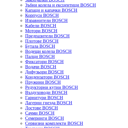
Зъбни колела и ексцентици BOSCH
Капаци и капачки BOSCH
Корпуси BOSCH
Изравнители BOSCH
Кабели BOSCH
Мотори BOSCH
Предпазители BOSCH
Плотове BOSCH
Бутала BOSCH
Водещи колела BOSCH
Палци BOSCH
Фиксатори BOSCH
Водачи BOSCH
Дифузьори BOSCH
Кондензатори BOSCH
Пружини BOSCH
Редукторни кутии BOSCH
Въздуховоди BOSCH
Гарнитури BOSCH
Лагерни гнезда BOSCH
Лостове BOSCH
Сачми BOSCH
Семеринги BOSCH
Сервизни комплекти BOSCH