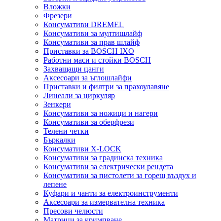
Вложки
Фрезери
Консумативи DREMEL
Консумативи за мултишлайф
Консумативи за прав шлайф
Приставки за BOSCH IXO
Работни маси и стойки BOSCH
Захващащи цанги
Аксесоари за ъглошлайфи
Приставки и филтри за прахоулавяне
Линеали за циркуляр
Зенкери
Консумативи за ножици и нагери
Консумативи за оберфрези
Телени четки
Бъркалки
Консумативи X-LOCK
Консумативи за градинска техника
Консумативи за електрически рендета
Консумативи за пистолети за горещ въздух и
лепене
Куфари и чанти за електроинструменти
Аксесоари за измервателна техника
Пресови челюсти
Матрици за кримпване