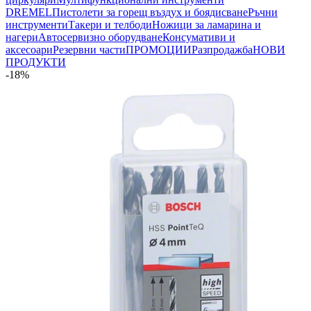
DREMEL
Пистолети за горещ въздух и боядисване
Ръчни
инструменти
Такери и телбоди
Ножици за ламарина и
нагери
Автосервизно оборудване
Консумативи и
аксесоари
Резервни части
ПРОМОЦИИ
Разпродажба
НОВИ
ПРОДУКТИ
-18%