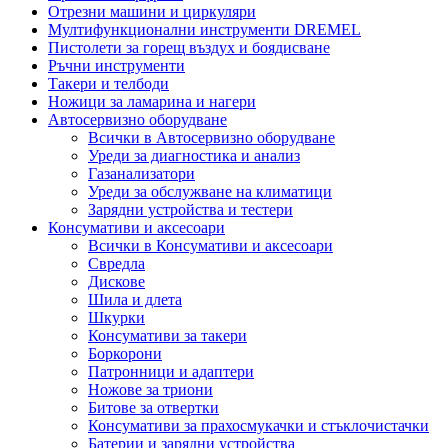
Отрезни машини и циркуляри
Мултифункционални инструменти DREMEL
Пистолети за горещ въздух и боядисване
Ръчни инструменти
Такери и телбоди
Ножици за ламарина и нагери
Автосервизно оборудване
Всички в Автосервизно оборудване
Уреди за диагностика и анализ
Газанализатори
Уреди за обслужване на климатици
Зарядни устройства и тестери
Консумативи и аксесоари
Всички в Консумативи и аксесоари
Свредла
Дискове
Шила и длета
Шкурки
Консумативи за такери
Боркорони
Патронници и адаптери
Ножове за триони
Битове за отвертки
Консумативи за прахосмукачки и стъклочистачки
Батерии и зарядни устройства