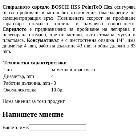
Спиралното свредло BOSCH HSS PointTeQ Hex
осигурява
бързо пробиване в метал без отклонение, благодарение на
самоцентриращия връх. Повишената скорост на пробиване
гарантира по-малко топлина и намалява износването.
Свредлото
е предназначено за пробиване на легирана и
нелегирана стомана, цветни метали, лята стомана, чугун и
пластмаса.
Консумативът
е с шестостенна опашка 1/4", има
диаметър 4 mm, работна дължина 43 mm и обща дължина 83
mm.
Технически характеристики
Тип
за метал и пластмаса
Диаметър, mm
4
Работна дължина, mm
43
Окомплектовка
10 бр.
Няма мнения за този продукт.
Напишете мнение
Вашето име: