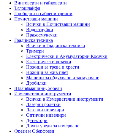
Винтоверти и гайковерти
Ъглошлайфи
Прободни и саблени триони
Почистващи машини
Всички в Почистващи машини
Водоструйки
Прахосмукачки
Градинска техника
Всички в Градинска техника
Тримери
Електрически и Акумулаторни Косачки
Електрически резачки
Ножици за трева и храсти
Ножици за жив плет
Машини за обдухване и засмукване
Дробилки
Шлайфмашини, хобели
Измервателни инструменти
Всички в Измервателни инструменти
Лазерни ролетки
Лазерни нивелири
Оптични нивелири
Детектори
Други уреди за измерване
Фрези и Оберфрези