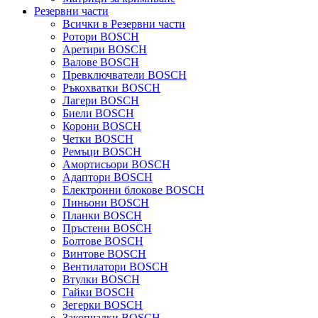
Резервни части
Всички в Резервни части
Ротори BOSCH
Аретири BOSCH
Валове BOSCH
Превключватели BOSCH
Ръкохватки BOSCH
Лагери BOSCH
Биели BOSCH
Корони BOSCH
Четки BOSCH
Ремъци BOSCH
Амортисьори BOSCH
Адаптори BOSCH
Електронни блокове BOSCH
Пиньони BOSCH
Планки BOSCH
Пръстени BOSCH
Болтове BOSCH
Винтове BOSCH
Вентилатори BOSCH
Втулки BOSCH
Гайки BOSCH
Зегерки BOSCH
Закопчалки BOSCH