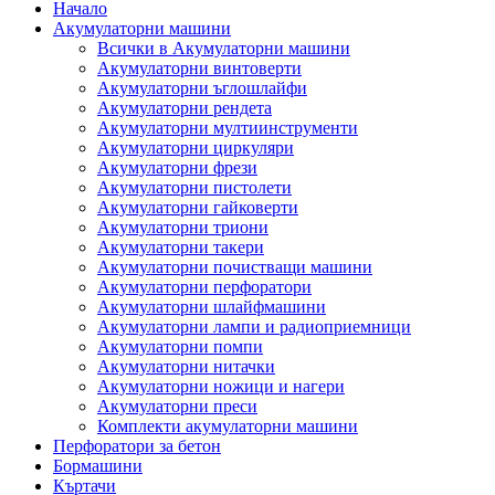
Начало
Акумулаторни машини
Всички в Акумулаторни машини
Акумулаторни винтоверти
Акумулаторни ъглошлайфи
Акумулаторни рендета
Акумулаторни мултиинструменти
Акумулаторни циркуляри
Акумулаторни фрези
Акумулаторни пистолети
Акумулаторни гайковерти
Акумулаторни триони
Акумулаторни такери
Акумулаторни почистващи машини
Акумулаторни перфоратори
Акумулаторни шлайфмашини
Акумулаторни лампи и радиоприемници
Акумулаторни помпи
Акумулаторни нитачки
Акумулаторни ножици и нагери
Акумулаторни преси
Комплекти акумулаторни машини
Перфоратори за бетон
Бормашини
Къртачи