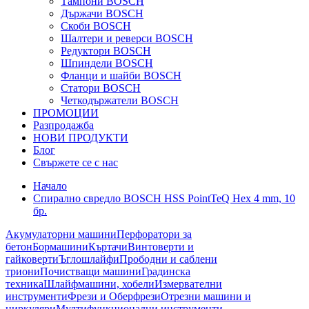
Тампони BOSCH
Държачи BOSCH
Скоби BOSCH
Шалтери и реверси BOSCH
Редуктори BOSCH
Шпиндели BOSCH
Фланци и шайби BOSCH
Статори BOSCH
Четкодържатели BOSCH
ПРОМОЦИИ
Разпродажба
НОВИ ПРОДУКТИ
Блог
Свържете се с нас
Начало
Спирално свредло BOSCH HSS PointTeQ Hex 4 mm, 10
бр.
Акумулаторни машини
Перфоратори за
бетон
Бормашини
Къртачи
Винтоверти и
гайковерти
Ъглошлайфи
Прободни и саблени
триони
Почистващи машини
Градинска
техника
Шлайфмашини, хобели
Измервателни
инструменти
Фрези и Оберфрези
Отрезни машини и
циркуляри
Мултифункционални инструменти