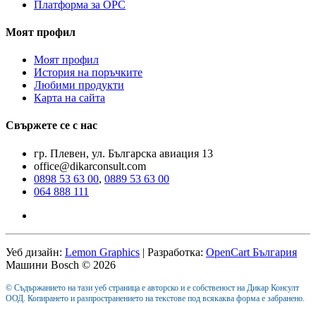
Платформа за ОРС
Моят профил
Моят профил
История на поръчките
Любими продукти
Карта на сайта
Свържете се с нас
гр. Плевен, ул. Българска авиация 13
office@dikarconsult.com
0898 53 63 00
,
0889 53 63 00
064 888 111
Уеб дизайн:
Lemon Graphics
| Разработка:
OpenCart България
Машини Bosch © 2026
© Съдържанието на тази уеб страница е авторско и е собственост на Дикар Консулт
ООД. Копирането и разпространението на текстове под всякаква форма е забранено.