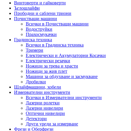
Винтоверти и гайковерти
Ъглошлайфи
Прободни и саблени триони
Почистващи машини
Всички в Почистващи машини
Водоструйки
Прахосмукачки
Градинска техника
Всички в Градинска техника
Тримери
Електрически и Акумулаторни Косачки
Електрически резачки
Ножици за трева и храсти
Ножици за жив плет
Машини за обдухване и засмукване
Дробилки
Шлайфмашини, хобели
Измервателни инструменти
Всички в Измервателни инструменти
Лазерни ролетки
Лазерни нивелири
Оптични нивелири
Детектори
Други уреди за измерване
Фрези и Оберфрези