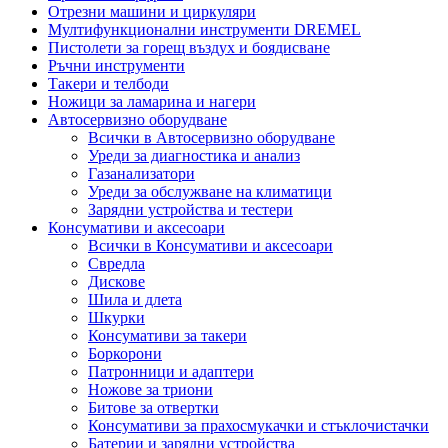
Отрезни машини и циркуляри
Мултифункционални инструменти DREMEL
Пистолети за горещ въздух и боядисване
Ръчни инструменти
Такери и телбоди
Ножици за ламарина и нагери
Автосервизно оборудване
Всички в Автосервизно оборудване
Уреди за диагностика и анализ
Газанализатори
Уреди за обслужване на климатици
Зарядни устройства и тестери
Консумативи и аксесоари
Всички в Консумативи и аксесоари
Свредла
Дискове
Шила и длета
Шкурки
Консумативи за такери
Боркорони
Патронници и адаптери
Ножове за триони
Битове за отвертки
Консумативи за прахосмукачки и стъклочистачки
Батерии и зарядни устройства