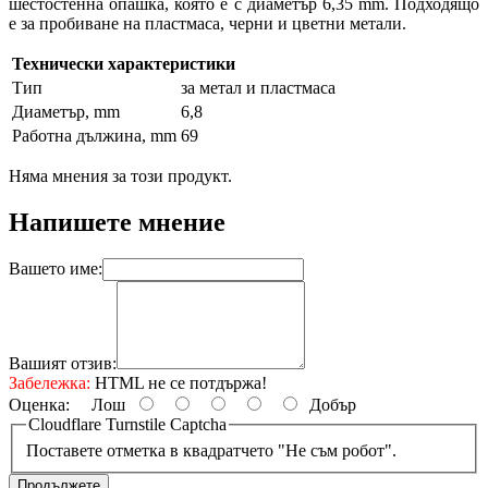
шестостенна опашка, която е с диаметър 6,35 mm. Подходящо
е за пробиване на пластмаса, черни и цветни метали.
Технически характеристики
Тип
за метал и пластмаса
Диаметър, mm
6,8
Работна дължина, mm
69
Няма мнения за този продукт.
Напишете мнение
Вашето име:
Вашият отзив:
Забележка:
HTML не се потдържа!
Оценка:
Лош
Добър
Cloudflare Turnstile Captcha
Поставете отметка в квадратчето "Не съм робот".
Продължете