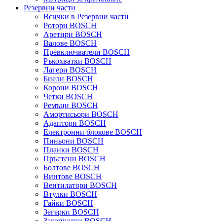
Резервни части
Всички в Резервни части
Ротори BOSCH
Аретири BOSCH
Валове BOSCH
Превключватели BOSCH
Ръкохватки BOSCH
Лагери BOSCH
Биели BOSCH
Корони BOSCH
Четки BOSCH
Ремъци BOSCH
Амортисьори BOSCH
Адаптори BOSCH
Електронни блокове BOSCH
Пиньони BOSCH
Планки BOSCH
Пръстени BOSCH
Болтове BOSCH
Винтове BOSCH
Вентилатори BOSCH
Втулки BOSCH
Гайки BOSCH
Зегерки BOSCH
Закопчалки BOSCH