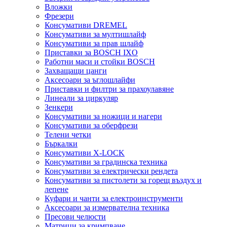
Вложки
Фрезери
Консумативи DREMEL
Консумативи за мултишлайф
Консумативи за прав шлайф
Приставки за BOSCH IXO
Работни маси и стойки BOSCH
Захващащи цанги
Аксесоари за ъглошлайфи
Приставки и филтри за прахоулавяне
Линеали за циркуляр
Зенкери
Консумативи за ножици и нагери
Консумативи за оберфрези
Телени четки
Бъркалки
Консумативи X-LOCK
Консумативи за градинска техника
Консумативи за електрически рендета
Консумативи за пистолети за горещ въздух и
лепене
Куфари и чанти за електроинструменти
Аксесоари за измервателна техника
Пресови челюсти
Матрици за кримпване