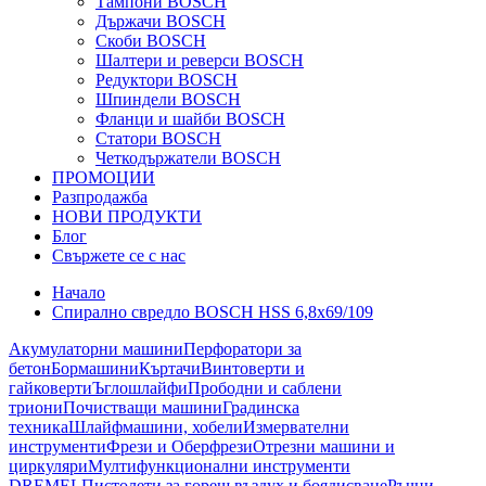
Тампони BOSCH
Държачи BOSCH
Скоби BOSCH
Шалтери и реверси BOSCH
Редуктори BOSCH
Шпиндели BOSCH
Фланци и шайби BOSCH
Статори BOSCH
Четкодържатели BOSCH
ПРОМОЦИИ
Разпродажба
НОВИ ПРОДУКТИ
Блог
Свържете се с нас
Начало
Спирално свредло BOSCH HSS 6,8x69/109
Акумулаторни машини
Перфоратори за
бетон
Бормашини
Къртачи
Винтоверти и
гайковерти
Ъглошлайфи
Прободни и саблени
триони
Почистващи машини
Градинска
техника
Шлайфмашини, хобели
Измервателни
инструменти
Фрези и Оберфрези
Отрезни машини и
циркуляри
Мултифункционални инструменти
DREMEL
Пистолети за горещ въздух и боядисване
Ръчни