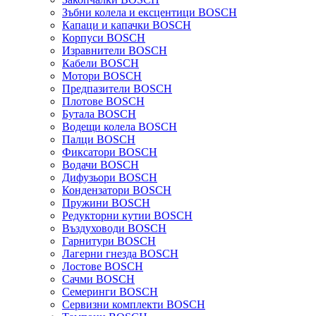
Зъбни колела и ексцентици BOSCH
Капаци и капачки BOSCH
Корпуси BOSCH
Изравнители BOSCH
Кабели BOSCH
Мотори BOSCH
Предпазители BOSCH
Плотове BOSCH
Бутала BOSCH
Водещи колела BOSCH
Палци BOSCH
Фиксатори BOSCH
Водачи BOSCH
Дифузьори BOSCH
Кондензатори BOSCH
Пружини BOSCH
Редукторни кутии BOSCH
Въздуховоди BOSCH
Гарнитури BOSCH
Лагерни гнезда BOSCH
Лостове BOSCH
Сачми BOSCH
Семеринги BOSCH
Сервизни комплекти BOSCH