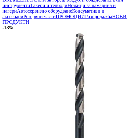
инструменти
Такери и телбоди
Ножици за ламарина и
нагери
Автосервизно оборудване
Консумативи и
аксесоари
Резервни части
ПРОМОЦИИ
Разпродажба
НОВИ
ПРОДУКТИ
-18%