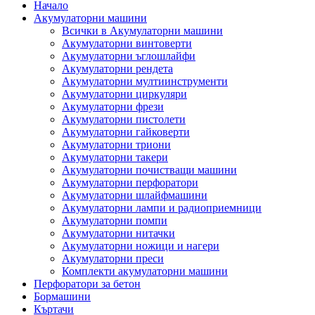
Начало
Акумулаторни машини
Всички в Акумулаторни машини
Акумулаторни винтоверти
Акумулаторни ъглошлайфи
Акумулаторни рендета
Акумулаторни мултиинструменти
Акумулаторни циркуляри
Акумулаторни фрези
Акумулаторни пистолети
Акумулаторни гайковерти
Акумулаторни триони
Акумулаторни такери
Акумулаторни почистващи машини
Акумулаторни перфоратори
Акумулаторни шлайфмашини
Акумулаторни лампи и радиоприемници
Акумулаторни помпи
Акумулаторни нитачки
Акумулаторни ножици и нагери
Акумулаторни преси
Комплекти акумулаторни машини
Перфоратори за бетон
Бормашини
Къртачи