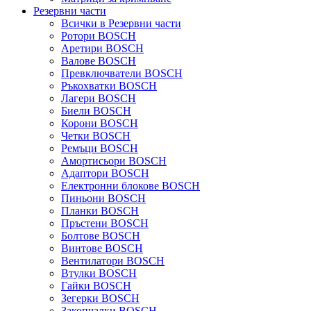
Резервни части
Всички в Резервни части
Ротори BOSCH
Аретири BOSCH
Валове BOSCH
Превключватели BOSCH
Ръкохватки BOSCH
Лагери BOSCH
Биели BOSCH
Корони BOSCH
Четки BOSCH
Ремъци BOSCH
Амортисьори BOSCH
Адаптори BOSCH
Електронни блокове BOSCH
Пиньони BOSCH
Планки BOSCH
Пръстени BOSCH
Болтове BOSCH
Винтове BOSCH
Вентилатори BOSCH
Втулки BOSCH
Гайки BOSCH
Зегерки BOSCH
Закопчалки BOSCH