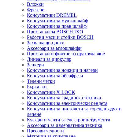
Вложки
Фрезери
Консумативи DREMEL
Консумативи за мултишлайф
Консумативи за прав шлайф
Приставки за BOSCH IXO
Работни маси и стойки BOSCH
Захващащи цанги
Аксесоари за ъглошлайфи
Приставки и филтри за прахоулавяне
Линеали за циркуляр
Зенкери
Консумативи за ножици и нагери
Консумативи за оберфрези
Телени четки
Бъркалки
Консумативи X-LOCK
Консумативи за градинска техника
Консумативи за електрически рендета
Консумативи за пистолети за горещ въздух и
лепене
Куфари и чанти за електроинструменти
Аксесоари за измервателна техника
Пресови челюсти
Матрици за кримпване