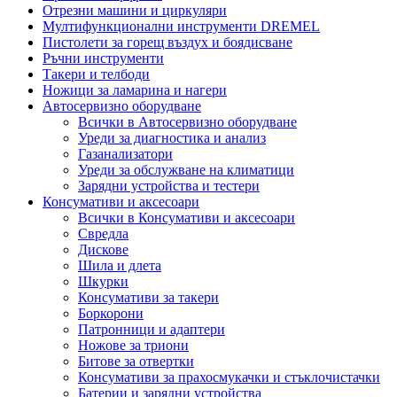
Отрезни машини и циркуляри
Мултифункционални инструменти DREMEL
Пистолети за горещ въздух и боядисване
Ръчни инструменти
Такери и телбоди
Ножици за ламарина и нагери
Автосервизно оборудване
Всички в Автосервизно оборудване
Уреди за диагностика и анализ
Газанализатори
Уреди за обслужване на климатици
Зарядни устройства и тестери
Консумативи и аксесоари
Всички в Консумативи и аксесоари
Свредла
Дискове
Шила и длета
Шкурки
Консумативи за такери
Боркорони
Патронници и адаптери
Ножове за триони
Битове за отвертки
Консумативи за прахосмукачки и стъклочистачки
Батерии и зарядни устройства