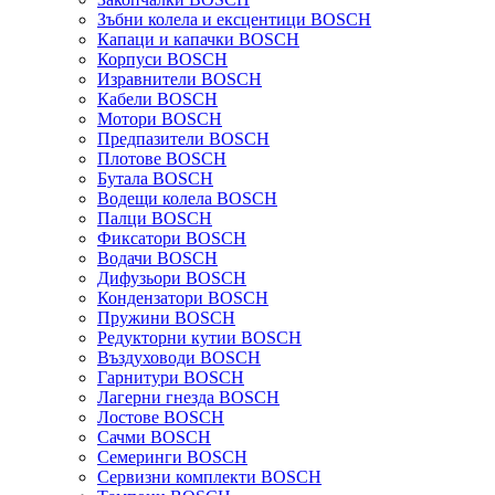
Зъбни колела и ексцентици BOSCH
Капаци и капачки BOSCH
Корпуси BOSCH
Изравнители BOSCH
Кабели BOSCH
Мотори BOSCH
Предпазители BOSCH
Плотове BOSCH
Бутала BOSCH
Водещи колела BOSCH
Палци BOSCH
Фиксатори BOSCH
Водачи BOSCH
Дифузьори BOSCH
Кондензатори BOSCH
Пружини BOSCH
Редукторни кутии BOSCH
Въздуховоди BOSCH
Гарнитури BOSCH
Лагерни гнезда BOSCH
Лостове BOSCH
Сачми BOSCH
Семеринги BOSCH
Сервизни комплекти BOSCH