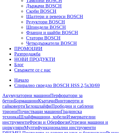
Тампони BOSCH
Държачи BOSCH
Скоби BOSCH
Шалтери и реверси BOSCH
Редуктори BOSCH
Шпиндели BOSCH
Фланци и шайби BOSCH
Статори BOSCH
Четкодържатели BOSCH
ПРОМОЦИИ
Разпродажба
НОВИ ПРОДУКТИ
Блог
Свържете се с нас
Начало
Спирално свредло BOSCH HSS 2,5x30/69
Акумулаторни машини
Перфоратори за
бетон
Бормашини
Къртачи
Винтоверти и
гайковерти
Ъглошлайфи
Прободни и саблени
триони
Почистващи машини
Градинска
техника
Шлайфмашини, хобели
Измервателни
инструменти
Фрези и Оберфрези
Отрезни машини и
циркуляри
Мултифункционални инструменти
DREMEL
Пистолети за горещ въздух и боядисване
Ръчни