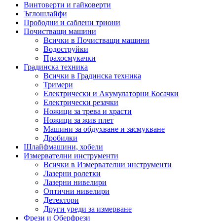
Винтоверти и гайковерти
Ъглошлайфи
Прободни и саблени триони
Почистващи машини
Всички в Почистващи машини
Водоструйки
Прахосмукачки
Градинска техника
Всички в Градинска техника
Тримери
Електрически и Акумулаторни Косачки
Електрически резачки
Ножици за трева и храсти
Ножици за жив плет
Машини за обдухване и засмукване
Дробилки
Шлайфмашини, хобели
Измервателни инструменти
Всички в Измервателни инструменти
Лазерни ролетки
Лазерни нивелири
Оптични нивелири
Детектори
Други уреди за измерване
Фрези и Оберфрези