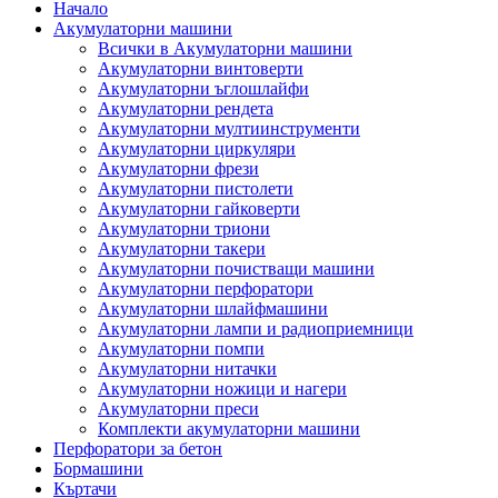
Начало
Акумулаторни машини
Всички в Акумулаторни машини
Акумулаторни винтоверти
Акумулаторни ъглошлайфи
Акумулаторни рендета
Акумулаторни мултиинструменти
Акумулаторни циркуляри
Акумулаторни фрези
Акумулаторни пистолети
Акумулаторни гайковерти
Акумулаторни триони
Акумулаторни такери
Акумулаторни почистващи машини
Акумулаторни перфоратори
Акумулаторни шлайфмашини
Акумулаторни лампи и радиоприемници
Акумулаторни помпи
Акумулаторни нитачки
Акумулаторни ножици и нагери
Акумулаторни преси
Комплекти акумулаторни машини
Перфоратори за бетон
Бормашини
Къртачи