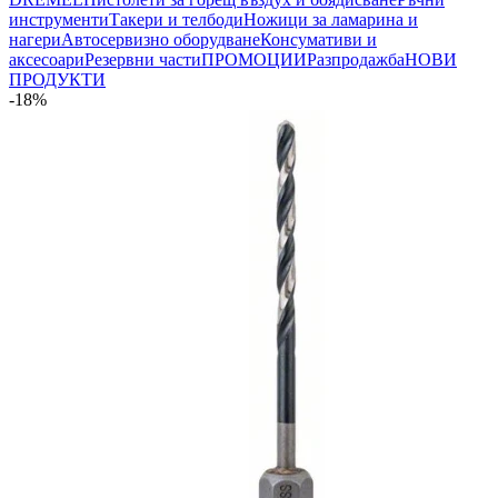
инструменти
Такери и телбоди
Ножици за ламарина и
нагери
Автосервизно оборудване
Консумативи и
аксесоари
Резервни части
ПРОМОЦИИ
Разпродажба
НОВИ
ПРОДУКТИ
-18%