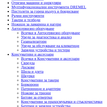
Отрезни машини и циркуляри
Мултифункционални инструменти DREMEL
Пистолети за горещ въздух и боядисване
Ръчни инструменти
Такери и телбоди
Ножици за ламарина и нагери
Автосервизно оборудване
Всички в Автосервизно оборудване
Уреди за диагностика и анализ
Газанализатори
Уреди за обслужване на климатици
Зарядни устройства и тестери
Консумативи и аксесоари
Всички в Консумативи и аксесоари
Свредла
Дискове
Шила и длета
Шкурки
Консумативи за такери
Боркорони
Патронници и адаптери
Ножове за триони
Битове за отвертки
Консумативи за прахосмукачки и стъклочистачки
Батерии и зарядни устройства