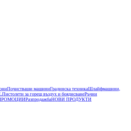
иони
Почистващи машини
Градинска техника
Шлайфмашини,
L
Пистолети за горещ въздух и боядисване
Ръчни
ПРОМОЦИИ
Разпродажба
НОВИ ПРОДУКТИ