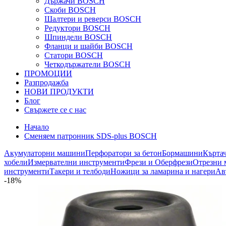
Държачи BOSCH
Скоби BOSCH
Шалтери и реверси BOSCH
Редуктори BOSCH
Шпиндели BOSCH
Фланци и шайби BOSCH
Статори BOSCH
Четкодържатели BOSCH
ПРОМОЦИИ
Разпродажба
НОВИ ПРОДУКТИ
Блог
Свържете се с нас
Начало
Сменяем патронник SDS-plus BOSCH
Акумулаторни машини
Перфоратори за бетон
Бормашини
Кърта
хобели
Измервателни инструменти
Фрези и Оберфрези
Отрезни 
инструменти
Такери и телбоди
Ножици за ламарина и нагери
Ав
-18%