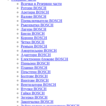
Всички в Резервни части
Ротори BOSCH
Аретири BOSCH
Валове BOSCH
Превключватели BOSCH
Ръкохватки BOSCH
Лагери BOSCH
Биели BOSCH
Корони BOSCH
Четки BOSCH
Ремъци BOSCH
Амортисьори BOSCH
Адаптори BOSCH
Електронни блокове BOSCH
Пиньони BOSCH
Планки BOSCH
Пръстени BOSCH
Болтове BOSCH
Винтове BOSCH
Вентилатори BOSCH
Втулки BOSCH
Гайки BOSCH
Зегерки BOSCH
Закопчалки BOSCH
Зъбни колела и ексцентици BOSCH