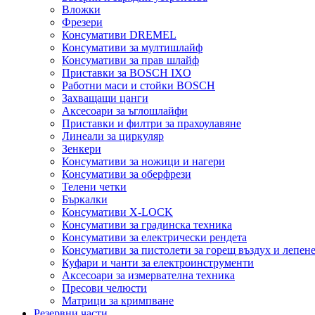
Вложки
Фрезери
Консумативи DREMEL
Консумативи за мултишлайф
Консумативи за прав шлайф
Приставки за BOSCH IXO
Работни маси и стойки BOSCH
Захващащи цанги
Аксесоари за ъглошлайфи
Приставки и филтри за прахоулавяне
Линеали за циркуляр
Зенкери
Консумативи за ножици и нагери
Консумативи за оберфрези
Телени четки
Бъркалки
Консумативи X-LOCK
Консумативи за градинска техника
Консумативи за електрически рендета
Консумативи за пистолети за горещ въздух и лепен
Куфари и чанти за електроинструменти
Аксесоари за измервателна техника
Пресови челюсти
Матрици за кримпване
Резервни части