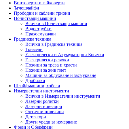
Винтоверти и гайковерти
Ъглошлайфи
Прободни и саблени триони
Почистващи машини
Всички в Почистващи машини
Водоструйки
Прахосмукачки
Градинска техника
Всички в Градинска техника
Тримери
Електрически и Акумулаторни Косачки
Електрически резачки
Ножици за трева и храсти
Ножици за жив плет
Машини за обдухване и засмукване
Дробилки
Шлайфмашини, хобели
Измервателни инструменти
Всички в Измервателни инструменти
Лазерни ролетки
Лазерни нивелири
Оптични нивелири
Детектори
Други уреди за измерване
Фрези и Оберфрези