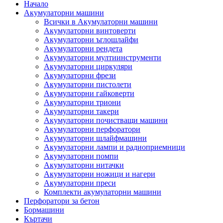
Начало
Акумулаторни машини
Всички в Акумулаторни машини
Акумулаторни винтоверти
Акумулаторни ъглошлайфи
Акумулаторни рендета
Акумулаторни мултиинструменти
Акумулаторни циркуляри
Акумулаторни фрези
Акумулаторни пистолети
Акумулаторни гайковерти
Акумулаторни триони
Акумулаторни такери
Акумулаторни почистващи машини
Акумулаторни перфоратори
Акумулаторни шлайфмашини
Акумулаторни лампи и радиоприемници
Акумулаторни помпи
Акумулаторни нитачки
Акумулаторни ножици и нагери
Акумулаторни преси
Комплекти акумулаторни машини
Перфоратори за бетон
Бормашини
Къртачи