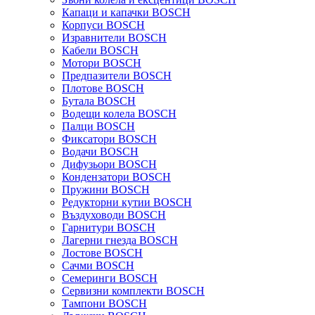
Капаци и капачки BOSCH
Корпуси BOSCH
Изравнители BOSCH
Кабели BOSCH
Мотори BOSCH
Предпазители BOSCH
Плотове BOSCH
Бутала BOSCH
Водещи колела BOSCH
Палци BOSCH
Фиксатори BOSCH
Водачи BOSCH
Дифузьори BOSCH
Кондензатори BOSCH
Пружини BOSCH
Редукторни кутии BOSCH
Въздуховоди BOSCH
Гарнитури BOSCH
Лагерни гнезда BOSCH
Лостове BOSCH
Сачми BOSCH
Семеринги BOSCH
Сервизни комплекти BOSCH
Тампони BOSCH