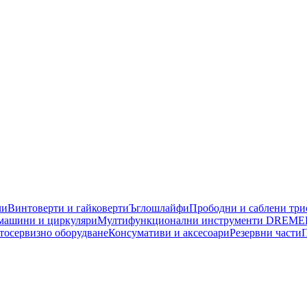
чи
Винтоверти и гайковерти
Ъглошлайфи
Прободни и саблени тр
машини и циркуляри
Мултифункционални инструменти DREME
тосервизно оборудване
Консумативи и аксесоари
Резервни части