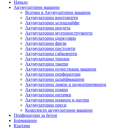
Начало
Акумулаторни машини
Всички в Акумулаторни машини
Акумулаторни винтоверти
Акумулаторни ъглошлайфи
Акумулаторни рендета
Акумулаторни мултиинструменти
Акумулаторни циркуляри
Акумулаторни фрези
Акумулаторни пистолети
Акумулаторни гайковерти
Акумулаторни триони
Акумулаторни такери
Акумулаторни почистващи машини
Акумулаторни перфоратори
Акумулаторни шлайфмашини
Акумулаторни лампи и радиоприемници
Акумулаторни помпи
Акумулаторни нитачки
Акумулаторни ножици и нагери
Акумулаторни преси
Комплекти акумулаторни машини
Перфоратори за бетон
Бормашини
Къртачи