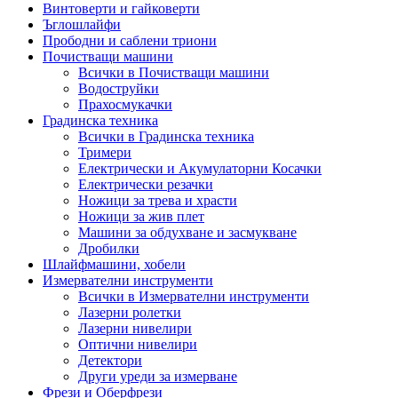
Винтоверти и гайковерти
Ъглошлайфи
Прободни и саблени триони
Почистващи машини
Всички в Почистващи машини
Водоструйки
Прахосмукачки
Градинска техника
Всички в Градинска техника
Тримери
Електрически и Акумулаторни Косачки
Електрически резачки
Ножици за трева и храсти
Ножици за жив плет
Машини за обдухване и засмукване
Дробилки
Шлайфмашини, хобели
Измервателни инструменти
Всички в Измервателни инструменти
Лазерни ролетки
Лазерни нивелири
Оптични нивелири
Детектори
Други уреди за измерване
Фрези и Оберфрези