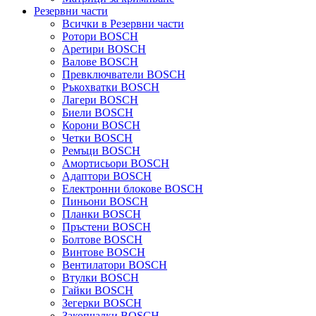
Резервни части
Всички в Резервни части
Ротори BOSCH
Аретири BOSCH
Валове BOSCH
Превключватели BOSCH
Ръкохватки BOSCH
Лагери BOSCH
Биели BOSCH
Корони BOSCH
Четки BOSCH
Ремъци BOSCH
Амортисьори BOSCH
Адаптори BOSCH
Електронни блокове BOSCH
Пиньони BOSCH
Планки BOSCH
Пръстени BOSCH
Болтове BOSCH
Винтове BOSCH
Вентилатори BOSCH
Втулки BOSCH
Гайки BOSCH
Зегерки BOSCH
Закопчалки BOSCH