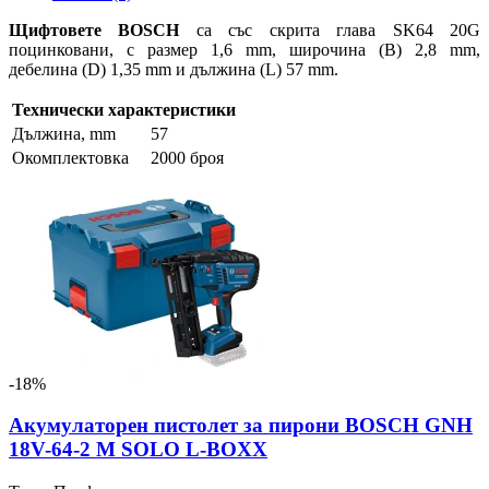
Щифтовете BOSCH
са със скрита глава SK64 20G
поцинковани, с размер 1,6 mm, широчина (B) 2,8 mm,
дебелина (D) 1,35 mm и дължина (L) 57 mm.
Технически характеристики
Дължина, mm
57
Окомплектовка
2000 броя
-18%
Акумулаторен пистолет за пирони BOSCH GNH
18V-64-2 M SOLO L-BOXX