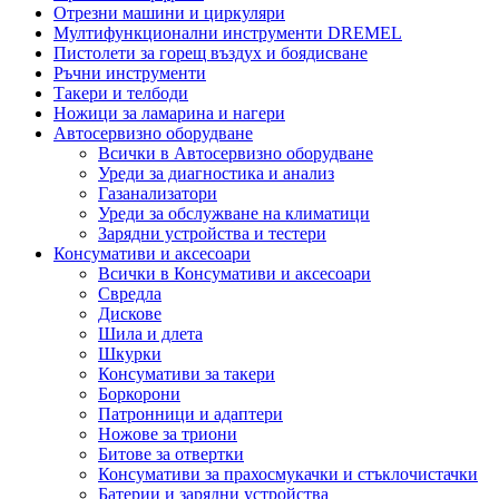
Отрезни машини и циркуляри
Мултифункционални инструменти DREMEL
Пистолети за горещ въздух и боядисване
Ръчни инструменти
Такери и телбоди
Ножици за ламарина и нагери
Автосервизно оборудване
Всички в Автосервизно оборудване
Уреди за диагностика и анализ
Газанализатори
Уреди за обслужване на климатици
Зарядни устройства и тестери
Консумативи и аксесоари
Всички в Консумативи и аксесоари
Свредла
Дискове
Шила и длета
Шкурки
Консумативи за такери
Боркорони
Патронници и адаптери
Ножове за триони
Битове за отвертки
Консумативи за прахосмукачки и стъклочистачки
Батерии и зарядни устройства