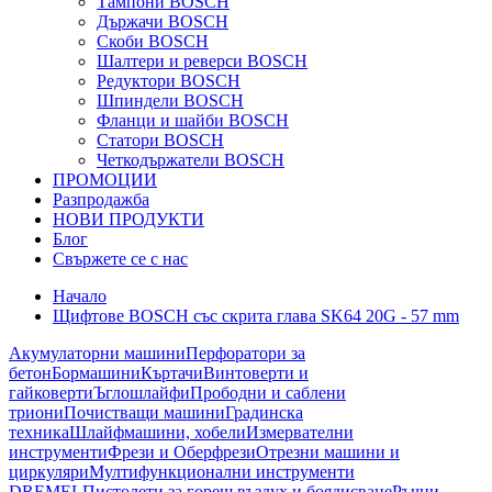
Тампони BOSCH
Държачи BOSCH
Скоби BOSCH
Шалтери и реверси BOSCH
Редуктори BOSCH
Шпиндели BOSCH
Фланци и шайби BOSCH
Статори BOSCH
Четкодържатели BOSCH
ПРОМОЦИИ
Разпродажба
НОВИ ПРОДУКТИ
Блог
Свържете се с нас
Начало
Щифтове BOSCH със скрита глава SK64 20G - 57 mm
Акумулаторни машини
Перфоратори за
бетон
Бормашини
Къртачи
Винтоверти и
гайковерти
Ъглошлайфи
Прободни и саблени
триони
Почистващи машини
Градинска
техника
Шлайфмашини, хобели
Измервателни
инструменти
Фрези и Оберфрези
Отрезни машини и
циркуляри
Мултифункционални инструменти
DREMEL
Пистолети за горещ въздух и боядисване
Ръчни