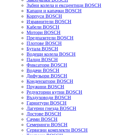
Зъбни колела и ексцентици BOSCH
Капаци и капачки BOSCH
Корпуси BOSCH
Изравнители BOSCH
Кабели BOSCH
Мотори BOSCH
Предпазители BOSCH
Плотове BOSCH
Бутала BOSCH
Водещи колела BOSCH
Палци BOSCH
Фиксатори BOSCH
Водачи BOSCH
Дифузьори BOSCH
Кондензатори BOSCH
Пружини BOSCH
Редукторни кутии BOSCH
Въздуховоди BOSCH
Гарнитури BOSCH
Лагерни гнезда BOSCH
Лостове BOSCH
Сачми BOSCH
Семеринги BOSCH
Сервизни комплекти BOSCH