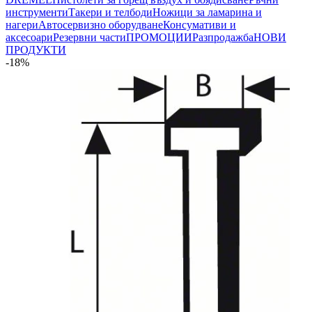
инструменти
Такери и телбоди
Ножици за ламарина и
нагери
Автосервизно оборудване
Консумативи и
аксесоари
Резервни части
ПРОМОЦИИ
Разпродажба
НОВИ
ПРОДУКТИ
-18%