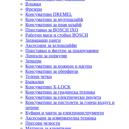
Вложки
Фрезери
Консумативи DREMEL
Консумативи за мултишлайф
Консумативи за прав шлайф
Приставки за BOSCH IXO
Работни маси и стойки BOSCH
Захващащи цанги
Аксесоари за ъглошлайфи
Приставки и филтри за прахоулавяне
Линеали за циркуляр
Зенкери
Консумативи за ножици и нагери
Консумативи за оберфрези
Телени четки
Бъркалки
Консумативи X-LOCK
Консумативи за градинска техника
Консумативи за електрически рендета
Консумативи за пистолети за горещ въздух и
лепене
Куфари и чанти за електроинструменти
Аксесоари за измервателна техника
Пресови челюсти
Матрици за кримпване