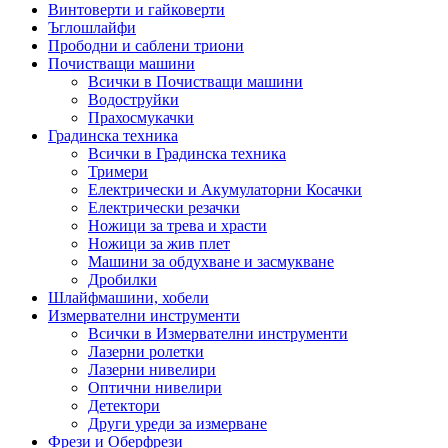
Винтоверти и гайковерти
Ъглошлайфи
Прободни и саблени триони
Почистващи машини
Всички в Почистващи машини
Водоструйки
Прахосмукачки
Градинска техника
Всички в Градинска техника
Тримери
Електрически и Акумулаторни Косачки
Електрически резачки
Ножици за трева и храсти
Ножици за жив плет
Машини за обдухване и засмукване
Дробилки
Шлайфмашини, хобели
Измервателни инструменти
Всички в Измервателни инструменти
Лазерни ролетки
Лазерни нивелири
Оптични нивелири
Детектори
Други уреди за измерване
Фрези и Оберфрези