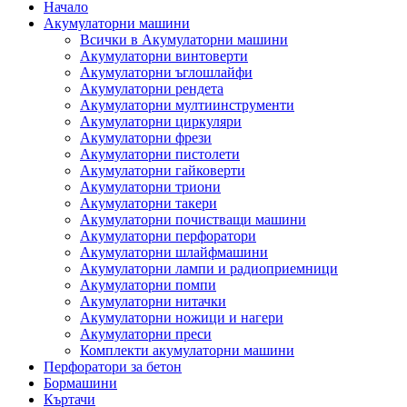
Начало
Акумулаторни машини
Всички в Акумулаторни машини
Акумулаторни винтоверти
Акумулаторни ъглошлайфи
Акумулаторни рендета
Акумулаторни мултиинструменти
Акумулаторни циркуляри
Акумулаторни фрези
Акумулаторни пистолети
Акумулаторни гайковерти
Акумулаторни триони
Акумулаторни такери
Акумулаторни почистващи машини
Акумулаторни перфоратори
Акумулаторни шлайфмашини
Акумулаторни лампи и радиоприемници
Акумулаторни помпи
Акумулаторни нитачки
Акумулаторни ножици и нагери
Акумулаторни преси
Комплекти акумулаторни машини
Перфоратори за бетон
Бормашини
Къртачи