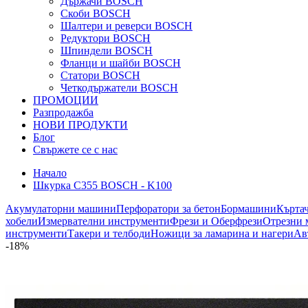
Държачи BOSCH
Скоби BOSCH
Шалтери и реверси BOSCH
Редуктори BOSCH
Шпиндели BOSCH
Фланци и шайби BOSCH
Статори BOSCH
Четкодържатели BOSCH
ПРОМОЦИИ
Разпродажба
НОВИ ПРОДУКТИ
Блог
Свържете се с нас
Начало
Шкурка C355 BOSCH - K100
Акумулаторни машини
Перфоратори за бетон
Бормашини
Кърта
хобели
Измервателни инструменти
Фрези и Оберфрези
Отрезни 
инструменти
Такери и телбоди
Ножици за ламарина и нагери
Ав
-18%