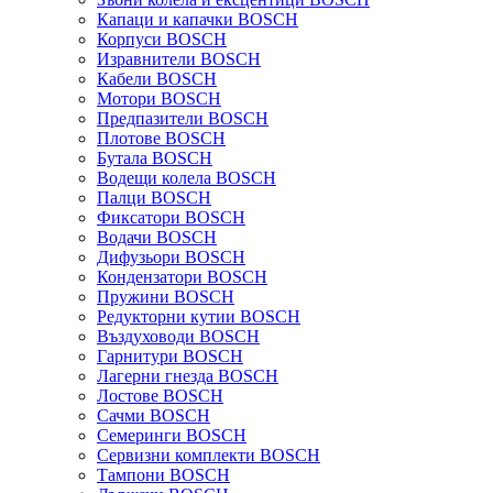
Капаци и капачки BOSCH
Корпуси BOSCH
Изравнители BOSCH
Кабели BOSCH
Мотори BOSCH
Предпазители BOSCH
Плотове BOSCH
Бутала BOSCH
Водещи колела BOSCH
Палци BOSCH
Фиксатори BOSCH
Водачи BOSCH
Дифузьори BOSCH
Кондензатори BOSCH
Пружини BOSCH
Редукторни кутии BOSCH
Въздуховоди BOSCH
Гарнитури BOSCH
Лагерни гнезда BOSCH
Лостове BOSCH
Сачми BOSCH
Семеринги BOSCH
Сервизни комплекти BOSCH
Тампони BOSCH