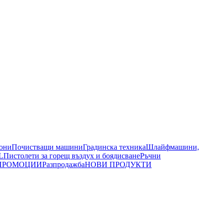
иони
Почистващи машини
Градинска техника
Шлайфмашини,
L
Пистолети за горещ въздух и боядисване
Ръчни
ПРОМОЦИИ
Разпродажба
НОВИ ПРОДУКТИ