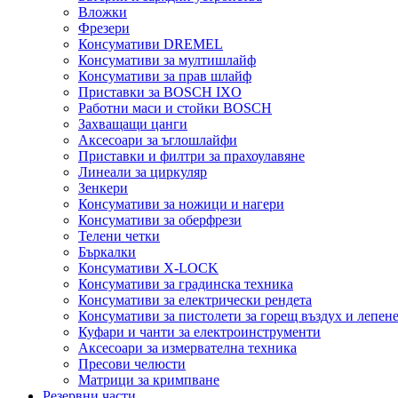
Вложки
Фрезери
Консумативи DREMEL
Консумативи за мултишлайф
Консумативи за прав шлайф
Приставки за BOSCH IXO
Работни маси и стойки BOSCH
Захващащи цанги
Аксесоари за ъглошлайфи
Приставки и филтри за прахоулавяне
Линеали за циркуляр
Зенкери
Консумативи за ножици и нагери
Консумативи за оберфрези
Телени четки
Бъркалки
Консумативи X-LOCK
Консумативи за градинска техника
Консумативи за електрически рендета
Консумативи за пистолети за горещ въздух и лепен
Куфари и чанти за електроинструменти
Аксесоари за измервателна техника
Пресови челюсти
Матрици за кримпване
Резервни части