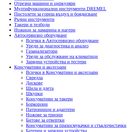
Отрезни машини и циркуляри
Мултифункционални инструменти DREMEL
Пистолети за горещ въздух и боядисване
Ръчни инструменти
Такери и телбоди
Ножици за ламарина и нагери
Автосервизно оборудване
Всички в Автосервизно оборудване
Уреди за диагностика и анализ
Газанализатори
Уреди за обслужване на климатици
Зарядни устройства и тестери
Консумативи и аксесоари
Всички в Консумативи и аксесоари
Свредла
Дискове
Шила и длета
Шкурки
Консумативи за такери
Боркорони
Патронници и адаптери
Ножове за триони
Битове за отвертки
Консумативи за прахосмукачки и стъклочистачки
Батерии и зарядни устройства