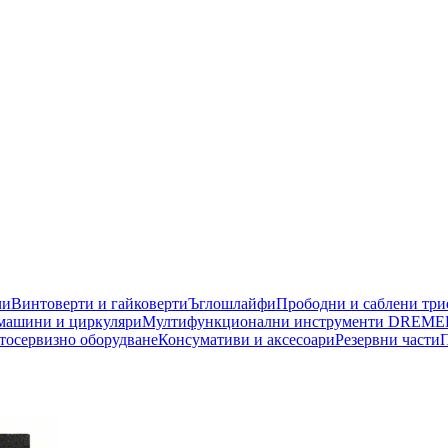
чи
Винтоверти и гайковерти
Ъглошлайфи
Прободни и саблени тр
машини и циркуляри
Мултифункционални инструменти DREME
тосервизно оборудване
Консумативи и аксесоари
Резервни части