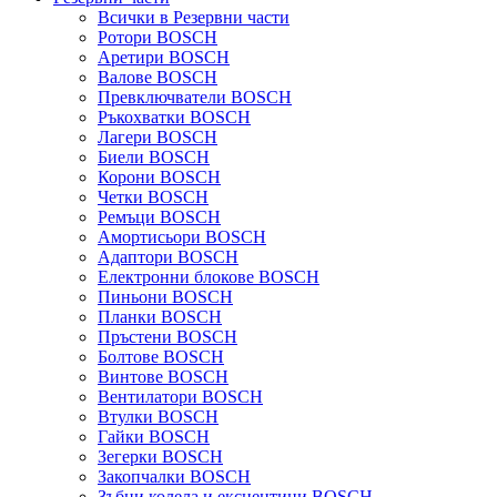
Всички в Резервни части
Ротори BOSCH
Аретири BOSCH
Валове BOSCH
Превключватели BOSCH
Ръкохватки BOSCH
Лагери BOSCH
Биели BOSCH
Корони BOSCH
Четки BOSCH
Ремъци BOSCH
Амортисьори BOSCH
Адаптори BOSCH
Електронни блокове BOSCH
Пиньони BOSCH
Планки BOSCH
Пръстени BOSCH
Болтове BOSCH
Винтове BOSCH
Вентилатори BOSCH
Втулки BOSCH
Гайки BOSCH
Зегерки BOSCH
Закопчалки BOSCH
Зъбни колела и ексцентици BOSCH