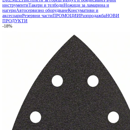
инструменти
Такери и телбоди
Ножици за ламарина и
нагери
Автосервизно оборудване
Консумативи и
аксесоари
Резервни части
ПРОМОЦИИ
Разпродажба
НОВИ
ПРОДУКТИ
-18%