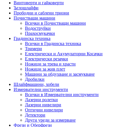
Винтоверти и гайковерти
Ъглошлайфи
Прободни и саблени триони
Почистващи машини
Всички в Почистващи машини
Водоструйки
Прахосмукачки
Градинска техника
Всички в Градинска техника
Тримери
Електрически и Акумулаторни Косачки
Електрически резачки
Ножици за трева и храсти
Ножици за жив плет
Машини за обдухване и засмукване
Дробилки
Шлайфмашини, хобели
Измервателни инструменти
Всички в Измервателни инструменти
Лазерни ролетки
Лазерни нивелири
Оптични нивелири
Детектори
Други уреди за измерване
Фрези и Оберфрези