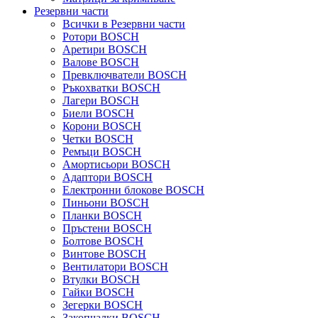
Резервни части
Всички в Резервни части
Ротори BOSCH
Аретири BOSCH
Валове BOSCH
Превключватели BOSCH
Ръкохватки BOSCH
Лагери BOSCH
Биели BOSCH
Корони BOSCH
Четки BOSCH
Ремъци BOSCH
Амортисьори BOSCH
Адаптори BOSCH
Електронни блокове BOSCH
Пиньони BOSCH
Планки BOSCH
Пръстени BOSCH
Болтове BOSCH
Винтове BOSCH
Вентилатори BOSCH
Втулки BOSCH
Гайки BOSCH
Зегерки BOSCH
Закопчалки BOSCH