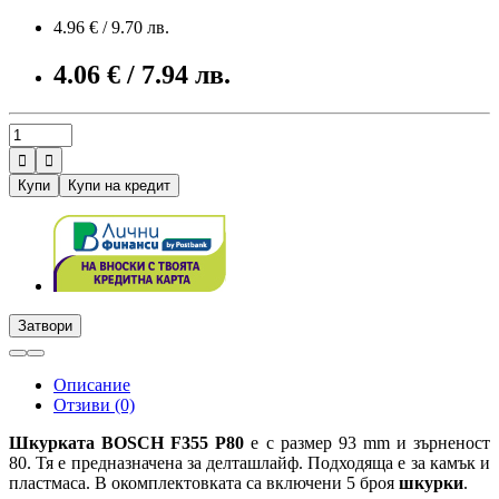
4.96 € / 9.70 лв.
4.06 € / 7.94 лв.


Купи
Купи на кредит
Затвори
Описание
Отзиви (0)
Шкурката BOSCH
F355 P80
е с размер 93 mm и зърненост
80. Тя е предназначена за делташлайф. Подходяща е за камък и
пластмаса. В окомплектовката са включени 5 броя
шкурки
.