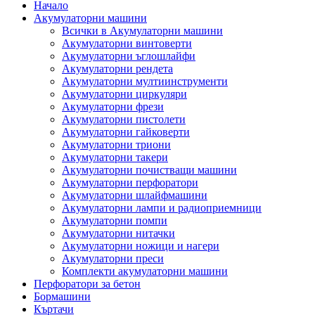
Начало
Акумулаторни машини
Всички в Акумулаторни машини
Акумулаторни винтоверти
Акумулаторни ъглошлайфи
Акумулаторни рендета
Акумулаторни мултиинструменти
Акумулаторни циркуляри
Акумулаторни фрези
Акумулаторни пистолети
Акумулаторни гайковерти
Акумулаторни триони
Акумулаторни такери
Акумулаторни почистващи машини
Акумулаторни перфоратори
Акумулаторни шлайфмашини
Акумулаторни лампи и радиоприемници
Акумулаторни помпи
Акумулаторни нитачки
Акумулаторни ножици и нагери
Акумулаторни преси
Комплекти акумулаторни машини
Перфоратори за бетон
Бормашини
Къртачи