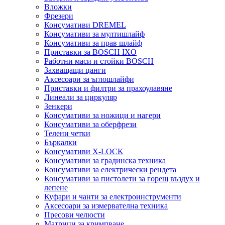
Вложки
Фрезери
Консумативи DREMEL
Консумативи за мултишлайф
Консумативи за прав шлайф
Приставки за BOSCH IXO
Работни маси и стойки BOSCH
Захващащи цанги
Аксесоари за ъглошлайфи
Приставки и филтри за прахоулавяне
Линеали за циркуляр
Зенкери
Консумативи за ножици и нагери
Консумативи за оберфрези
Телени четки
Бъркалки
Консумативи X-LOCK
Консумативи за градинска техника
Консумативи за електрически рендета
Консумативи за пистолети за горещ въздух и
лепене
Куфари и чанти за електроинструменти
Аксесоари за измервателна техника
Пресови челюсти
Матрици за кримпване