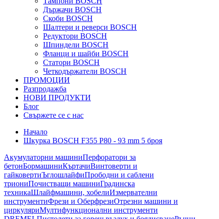
Тампони BOSCH
Държачи BOSCH
Скоби BOSCH
Шалтери и реверси BOSCH
Редуктори BOSCH
Шпиндели BOSCH
Фланци и шайби BOSCH
Статори BOSCH
Четкодържатели BOSCH
ПРОМОЦИИ
Разпродажба
НОВИ ПРОДУКТИ
Блог
Свържете се с нас
Начало
Шкурка BOSCH F355 P80 - 93 mm 5 броя
Акумулаторни машини
Перфоратори за
бетон
Бормашини
Къртачи
Винтоверти и
гайковерти
Ъглошлайфи
Прободни и саблени
триони
Почистващи машини
Градинска
техника
Шлайфмашини, хобели
Измервателни
инструменти
Фрези и Оберфрези
Отрезни машини и
циркуляри
Мултифункционални инструменти
DREMEL
Пистолети за горещ въздух и боядисване
Ръчни