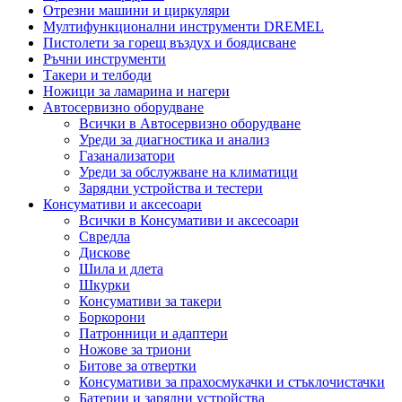
Отрезни машини и циркуляри
Мултифункционални инструменти DREMEL
Пистолети за горещ въздух и боядисване
Ръчни инструменти
Такери и телбоди
Ножици за ламарина и нагери
Автосервизно оборудване
Всички в Автосервизно оборудване
Уреди за диагностика и анализ
Газанализатори
Уреди за обслужване на климатици
Зарядни устройства и тестери
Консумативи и аксесоари
Всички в Консумативи и аксесоари
Свредла
Дискове
Шила и длета
Шкурки
Консумативи за такери
Боркорони
Патронници и адаптери
Ножове за триони
Битове за отвертки
Консумативи за прахосмукачки и стъклочистачки
Батерии и зарядни устройства