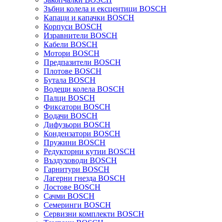
Зъбни колела и ексцентици BOSCH
Капаци и капачки BOSCH
Корпуси BOSCH
Изравнители BOSCH
Кабели BOSCH
Мотори BOSCH
Предпазители BOSCH
Плотове BOSCH
Бутала BOSCH
Водещи колела BOSCH
Палци BOSCH
Фиксатори BOSCH
Водачи BOSCH
Дифузьори BOSCH
Кондензатори BOSCH
Пружини BOSCH
Редукторни кутии BOSCH
Въздуховоди BOSCH
Гарнитури BOSCH
Лагерни гнезда BOSCH
Лостове BOSCH
Сачми BOSCH
Семеринги BOSCH
Сервизни комплекти BOSCH