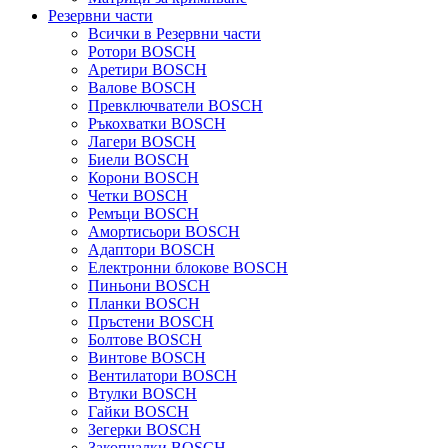
Резервни части
Всички в Резервни части
Ротори BOSCH
Аретири BOSCH
Валове BOSCH
Превключватели BOSCH
Ръкохватки BOSCH
Лагери BOSCH
Биели BOSCH
Корони BOSCH
Четки BOSCH
Ремъци BOSCH
Амортисьори BOSCH
Адаптори BOSCH
Електронни блокове BOSCH
Пиньони BOSCH
Планки BOSCH
Пръстени BOSCH
Болтове BOSCH
Винтове BOSCH
Вентилатори BOSCH
Втулки BOSCH
Гайки BOSCH
Зегерки BOSCH
Закопчалки BOSCH