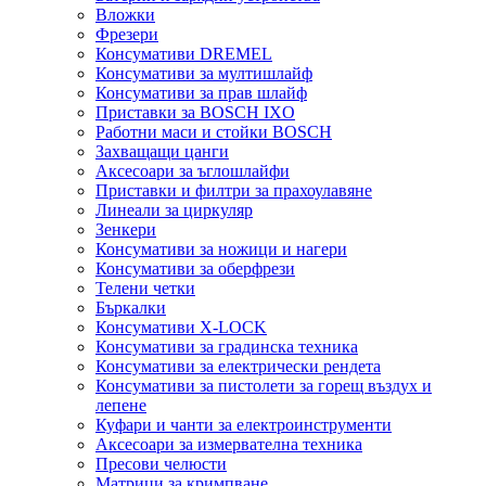
Вложки
Фрезери
Консумативи DREMEL
Консумативи за мултишлайф
Консумативи за прав шлайф
Приставки за BOSCH IXO
Работни маси и стойки BOSCH
Захващащи цанги
Аксесоари за ъглошлайфи
Приставки и филтри за прахоулавяне
Линеали за циркуляр
Зенкери
Консумативи за ножици и нагери
Консумативи за оберфрези
Телени четки
Бъркалки
Консумативи X-LOCK
Консумативи за градинска техника
Консумативи за електрически рендета
Консумативи за пистолети за горещ въздух и
лепене
Куфари и чанти за електроинструменти
Аксесоари за измервателна техника
Пресови челюсти
Матрици за кримпване