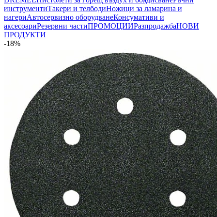
инструменти
Такери и телбоди
Ножици за ламарина и
нагери
Автосервизно оборудване
Консумативи и
аксесоари
Резервни части
ПРОМОЦИИ
Разпродажба
НОВИ
ПРОДУКТИ
-18%