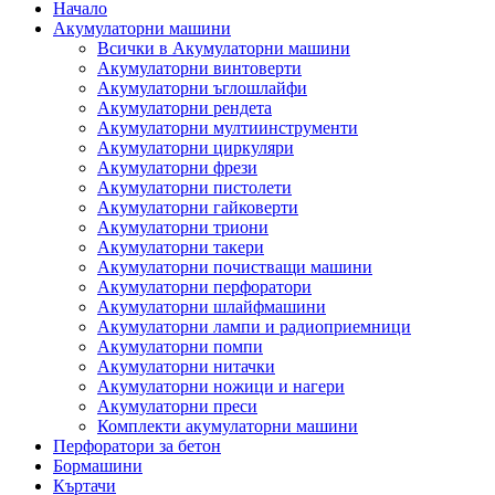
Начало
Акумулаторни машини
Всички в Акумулаторни машини
Акумулаторни винтоверти
Акумулаторни ъглошлайфи
Акумулаторни рендета
Акумулаторни мултиинструменти
Акумулаторни циркуляри
Акумулаторни фрези
Акумулаторни пистолети
Акумулаторни гайковерти
Акумулаторни триони
Акумулаторни такери
Акумулаторни почистващи машини
Акумулаторни перфоратори
Акумулаторни шлайфмашини
Акумулаторни лампи и радиоприемници
Акумулаторни помпи
Акумулаторни нитачки
Акумулаторни ножици и нагери
Акумулаторни преси
Комплекти акумулаторни машини
Перфоратори за бетон
Бормашини
Къртачи