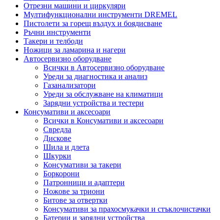
Отрезни машини и циркуляри
Мултифункционални инструменти DREMEL
Пистолети за горещ въздух и боядисване
Ръчни инструменти
Такери и телбоди
Ножици за ламарина и нагери
Автосервизно оборудване
Всички в Автосервизно оборудване
Уреди за диагностика и анализ
Газанализатори
Уреди за обслужване на климатици
Зарядни устройства и тестери
Консумативи и аксесоари
Всички в Консумативи и аксесоари
Свредла
Дискове
Шила и длета
Шкурки
Консумативи за такери
Боркорони
Патронници и адаптери
Ножове за триони
Битове за отвертки
Консумативи за прахосмукачки и стъклочистачки
Батерии и зарядни устройства