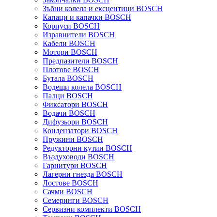
Зъбни колела и ексцентици BOSCH
Капаци и капачки BOSCH
Корпуси BOSCH
Изравнители BOSCH
Кабели BOSCH
Мотори BOSCH
Предпазители BOSCH
Плотове BOSCH
Бутала BOSCH
Водещи колела BOSCH
Палци BOSCH
Фиксатори BOSCH
Водачи BOSCH
Дифузьори BOSCH
Кондензатори BOSCH
Пружини BOSCH
Редукторни кутии BOSCH
Въздуховоди BOSCH
Гарнитури BOSCH
Лагерни гнезда BOSCH
Лостове BOSCH
Сачми BOSCH
Семеринги BOSCH
Сервизни комплекти BOSCH