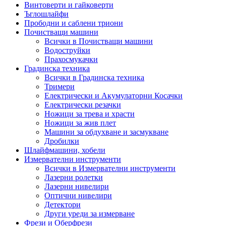
Винтоверти и гайковерти
Ъглошлайфи
Прободни и саблени триони
Почистващи машини
Всички в Почистващи машини
Водоструйки
Прахосмукачки
Градинска техника
Всички в Градинска техника
Тримери
Електрически и Акумулаторни Косачки
Електрически резачки
Ножици за трева и храсти
Ножици за жив плет
Машини за обдухване и засмукване
Дробилки
Шлайфмашини, хобели
Измервателни инструменти
Всички в Измервателни инструменти
Лазерни ролетки
Лазерни нивелири
Оптични нивелири
Детектори
Други уреди за измерване
Фрези и Оберфрези