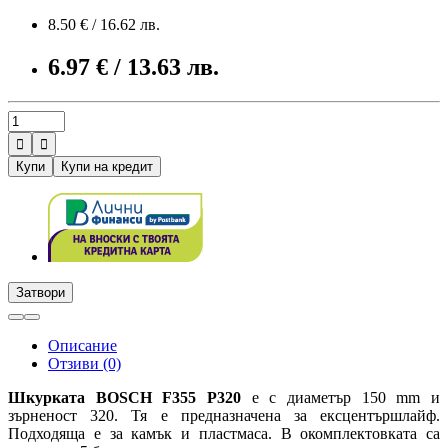
8.50 € / 16.62 лв.
6.97 € / 13.63 лв.


Купи
Купи на кредит
Затвори
Описание
Отзиви (0)
Шкурката BOSCH
F355 P320
е с диаметър 150 mm и
зърненост 320. Тя е предназначена за ексцентършлайф.
Подходяща е за камък и пластмаса. В окомплектовката са