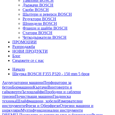
Тампони BOSCH
Държачи BOSCH
Скоби BOSCH
Шалтери и реверси BOSCH
Редуктори BOSCH
Шпиндели BOSCH
Фланци и шайби BOSCH
Статори BOSCH
Четкодържатели BOSCH
ПРОМОЦИИ
Разпродажба
НОВИ ПРОДУКТИ
Блог
Свържете се с нас
Начало
Шкурка BOSCH F355 P320 - 150 mm 5 броя
Акумулаторни машини
Перфоратори за
бетон
Бормашини
Къртачи
Винтоверти и
гайковерти
Ъглошлайфи
Прободни и саблени
триони
Почистващи машини
Градинска
техника
Шлайфмашини, хобели
Измервателни
инструменти
Фрези и Оберфрези
Отрезни машини и
циркуляри
Мултифункционални инструменти
DREMEL
Пистолети за горещ въздух и боядисване
Ръчни