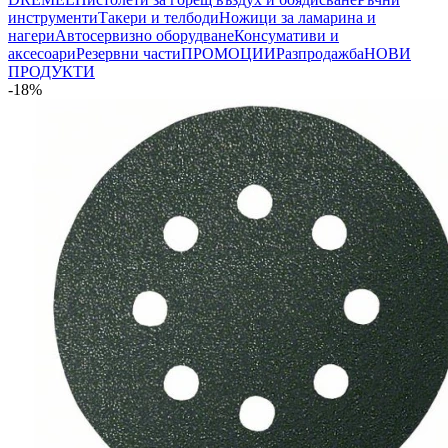
инструменти
Такери и телбоди
Ножици за ламарина и
нагери
Автосервизно оборудване
Консумативи и
аксесоари
Резервни части
ПРОМОЦИИ
Разпродажба
НОВИ
ПРОДУКТИ
-18%