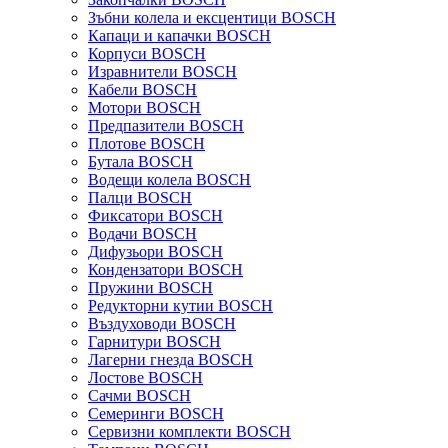
Зъбни колела и ексцентици BOSCH
Капаци и капачки BOSCH
Корпуси BOSCH
Изравнители BOSCH
Кабели BOSCH
Мотори BOSCH
Предпазители BOSCH
Плотове BOSCH
Бутала BOSCH
Водещи колела BOSCH
Палци BOSCH
Фиксатори BOSCH
Водачи BOSCH
Дифузьори BOSCH
Кондензатори BOSCH
Пружини BOSCH
Редукторни кутии BOSCH
Въздуховоди BOSCH
Гарнитури BOSCH
Лагерни гнезда BOSCH
Лостове BOSCH
Сачми BOSCH
Семеринги BOSCH
Сервизни комплекти BOSCH