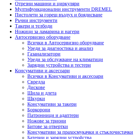
Отрезни машини и циркуляри
Мултифункционални инструменти DREMEL
Пистолети за горещ въздух и боядисване
Ръчни инструменти
Такери и телбоди
Ножици за ламарина и нагери
Автосервизно оборудване
Всички в Автосервизно оборудване
Уреди за диагностика и анализ
Газанализатори
Уреди за обслужване на климатици
Зарядни устройства и тестери
Консумативи и аксесоари
Всички в Консумативи и аксесоари
Свредла
Дискове
Шила и длета
Шкурки
Консумативи за такери
Боркорони
Патронници и адаптери
Ножове за триони
Битове за отвертки
Консумативи за прахосмукачки и стъклочистачки
Батерии и зарядни устройства