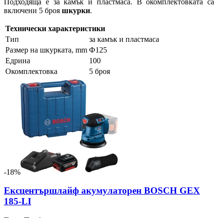
Подходяща е за камък и пластмаса. В окомплектовката са
включени 5 броя
шкурки
.
Технически характеристики
Тип
за камък и пластмаса
Размер на шкурката, mm
Ф125
Едрина
100
Окомплектовка
5 броя
-18%
Eксцентършлайф акумулаторен BOSCH GEX
185-LI