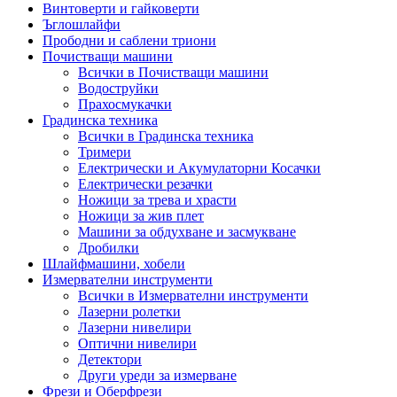
Винтоверти и гайковерти
Ъглошлайфи
Прободни и саблени триони
Почистващи машини
Всички в Почистващи машини
Водоструйки
Прахосмукачки
Градинска техника
Всички в Градинска техника
Тримери
Електрически и Акумулаторни Косачки
Електрически резачки
Ножици за трева и храсти
Ножици за жив плет
Машини за обдухване и засмукване
Дробилки
Шлайфмашини, хобели
Измервателни инструменти
Всички в Измервателни инструменти
Лазерни ролетки
Лазерни нивелири
Оптични нивелири
Детектори
Други уреди за измерване
Фрези и Оберфрези