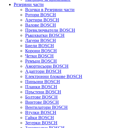
Резервни части
Всички в Резервни части
Ротори BOSCH
Аретири BOSCH
Валове BOSCH
Превключватели BOSCH
Ръкохватки BOSCH
Лагери BOSCH
Биели BOSCH
Корони BOSCH
Четки BOSCH
Ремъци BOSCH
Амортисьори BOSCH
Адаптори BOSCH
Електронни блокове BOSCH
Пиньони BOSCH
Планки BOSCH
Пръстени BOSCH
Болтове BOSCH
Винтове BOSCH
Вентилатори BOSCH
Втулки BOSCH
Гайки BOSCH
Зегерки BOSCH
Закопчалки BOSCH