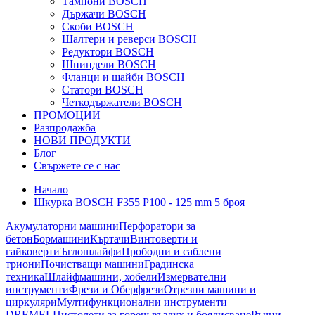
Тампони BOSCH
Държачи BOSCH
Скоби BOSCH
Шалтери и реверси BOSCH
Редуктори BOSCH
Шпиндели BOSCH
Фланци и шайби BOSCH
Статори BOSCH
Четкодържатели BOSCH
ПРОМОЦИИ
Разпродажба
НОВИ ПРОДУКТИ
Блог
Свържете се с нас
Начало
Шкурка BOSCH F355 P100 - 125 mm 5 броя
Акумулаторни машини
Перфоратори за
бетон
Бормашини
Къртачи
Винтоверти и
гайковерти
Ъглошлайфи
Прободни и саблени
триони
Почистващи машини
Градинска
техника
Шлайфмашини, хобели
Измервателни
инструменти
Фрези и Оберфрези
Отрезни машини и
циркуляри
Мултифункционални инструменти
DREMEL
Пистолети за горещ въздух и боядисване
Ръчни