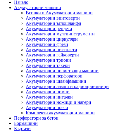
Начало
Акумулаторни машини
Всички в Акумулаторни машини
Акумулаторни винтоверти
Акумулаторни ъглошлайфи
Акумулаторни рендета
Акумулаторни мултиинструменти
Акумулаторни циркуляри
Акумулаторни фрези
Акумулаторни пистолети
Акумулаторни гайковерти
Акумулаторни триони
Акумулаторни такери
Акумулаторни почистващи машини
Акумулаторни перфоратори
Акумулаторни шлайфмашини
Акумулаторни лампи и радиоприемници
Акумулаторни помпи
Акумулаторни нитачки
Акумулаторни ножици и нагери
Акумулаторни преси
Комплекти акумулаторни машини
Перфоратори за бетон
Бормашини
Къртачи