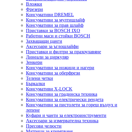
Вложки
Фрезери
Консумативи DREMEL
Консумативи за мултишлайф
Консумативи за прав шлайф
Приставки за BOSCH IXO
Работни маси и стойки BOSCH
Захващащи цанги
Аксесоари за ъглошлайфи
Приставки и филтри за прахоулавяне
Линеали за циркуляр
Зенкери
Консумативи за ножици и нагери
Консумативи за оберфрези
Телени четки
Бъркалки
Консумативи X-LOCK
Консумативи за градинска техника
Консумативи за електрически рендета
Консумативи за пистолети за горещ въздух и
лепене
Куфари и чанти за електроинструменти
Аксесоари за измервателна техника
Пресови челюсти
Матрици за кримпване