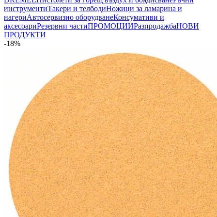
инструменти
Такери и телбоди
Ножици за ламарина и
нагери
Автосервизно оборудване
Консумативи и
аксесоари
Резервни части
ПРОМОЦИИ
Разпродажба
НОВИ
ПРОДУКТИ
-18%