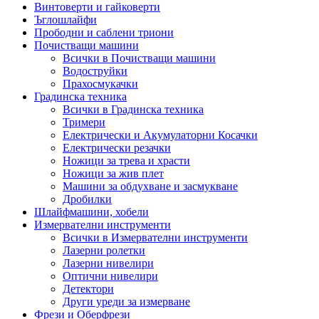
Винтоверти и гайковерти
Ъглошлайфи
Прободни и саблени триони
Почистващи машини
Всички в Почистващи машини
Водоструйки
Прахосмукачки
Градинска техника
Всички в Градинска техника
Тримери
Електрически и Акумулаторни Косачки
Електрически резачки
Ножици за трева и храсти
Ножици за жив плет
Машини за обдухване и засмукване
Дробилки
Шлайфмашини, хобели
Измервателни инструменти
Всички в Измервателни инструменти
Лазерни ролетки
Лазерни нивелири
Оптични нивелири
Детектори
Други уреди за измерване
Фрези и Оберфрези