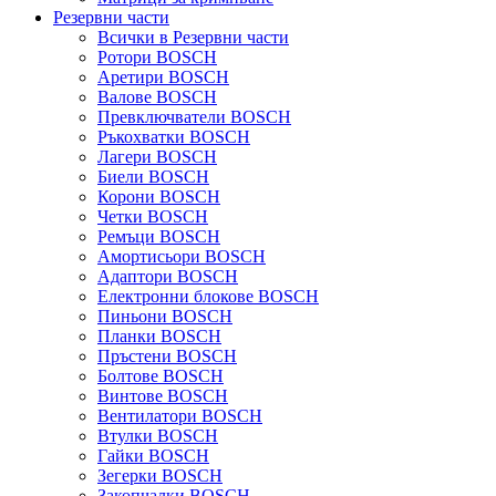
Резервни части
Всички в Резервни части
Ротори BOSCH
Аретири BOSCH
Валове BOSCH
Превключватели BOSCH
Ръкохватки BOSCH
Лагери BOSCH
Биели BOSCH
Корони BOSCH
Четки BOSCH
Ремъци BOSCH
Амортисьори BOSCH
Адаптори BOSCH
Електронни блокове BOSCH
Пиньони BOSCH
Планки BOSCH
Пръстени BOSCH
Болтове BOSCH
Винтове BOSCH
Вентилатори BOSCH
Втулки BOSCH
Гайки BOSCH
Зегерки BOSCH
Закопчалки BOSCH