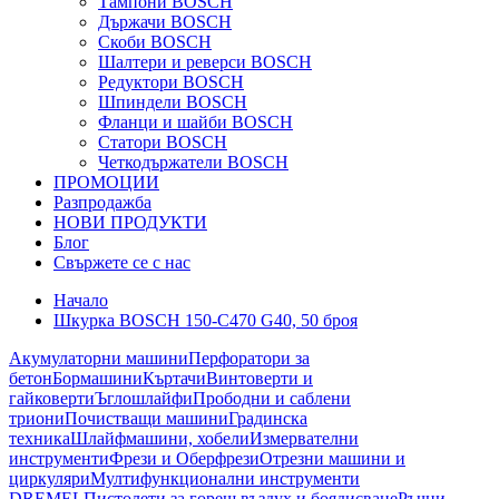
Тампони BOSCH
Държачи BOSCH
Скоби BOSCH
Шалтери и реверси BOSCH
Редуктори BOSCH
Шпиндели BOSCH
Фланци и шайби BOSCH
Статори BOSCH
Четкодържатели BOSCH
ПРОМОЦИИ
Разпродажба
НОВИ ПРОДУКТИ
Блог
Свържете се с нас
Начало
Шкурка BOSCH 150-C470 G40, 50 броя
Акумулаторни машини
Перфоратори за
бетон
Бормашини
Къртачи
Винтоверти и
гайковерти
Ъглошлайфи
Прободни и саблени
триони
Почистващи машини
Градинска
техника
Шлайфмашини, хобели
Измервателни
инструменти
Фрези и Оберфрези
Отрезни машини и
циркуляри
Мултифункционални инструменти
DREMEL
Пистолети за горещ въздух и боядисване
Ръчни