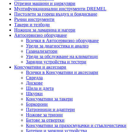
Отрезни машини и циркуляри
Мултифункционални инструменти DREMEL
Пистолети за горещ въздух и боядисване
Ръчни инструменти
Такери и телбоди
Ножици за ламарина и нагери
Автосервизно оборудване
Всички в Автосервизно оборудване
Уреди за диагностика и анализ
Газанализатори
Уреди за обслужване на климатици
Зарядни устройства и тестери
Консумативи и аксесоари
Всички в Консумативи и аксесоари
Свредла
Дискове
Шила и длета
Шкурки
Консумативи за такери
Боркорони
Патронници и адаптери
Ножове за триони
Битове за отвертки
Консумативи за прахосмукачки и стъклочистачки
Батерии и зарядни устройства