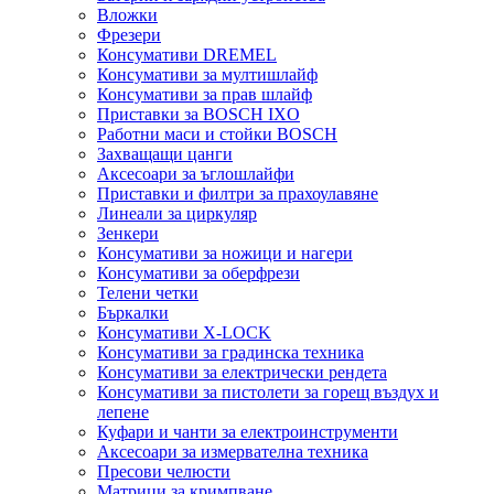
Вложки
Фрезери
Консумативи DREMEL
Консумативи за мултишлайф
Консумативи за прав шлайф
Приставки за BOSCH IXO
Работни маси и стойки BOSCH
Захващащи цанги
Аксесоари за ъглошлайфи
Приставки и филтри за прахоулавяне
Линеали за циркуляр
Зенкери
Консумативи за ножици и нагери
Консумативи за оберфрези
Телени четки
Бъркалки
Консумативи X-LOCK
Консумативи за градинска техника
Консумативи за електрически рендета
Консумативи за пистолети за горещ въздух и
лепене
Куфари и чанти за електроинструменти
Аксесоари за измервателна техника
Пресови челюсти
Матрици за кримпване