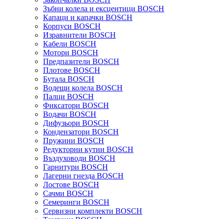
Зъбни колела и ексцентици BOSCH
Капаци и капачки BOSCH
Корпуси BOSCH
Изравнители BOSCH
Кабели BOSCH
Мотори BOSCH
Предпазители BOSCH
Плотове BOSCH
Бутала BOSCH
Водещи колела BOSCH
Палци BOSCH
Фиксатори BOSCH
Водачи BOSCH
Дифузьори BOSCH
Кондензатори BOSCH
Пружини BOSCH
Редукторни кутии BOSCH
Въздуховоди BOSCH
Гарнитури BOSCH
Лагерни гнезда BOSCH
Лостове BOSCH
Сачми BOSCH
Семеринги BOSCH
Сервизни комплекти BOSCH