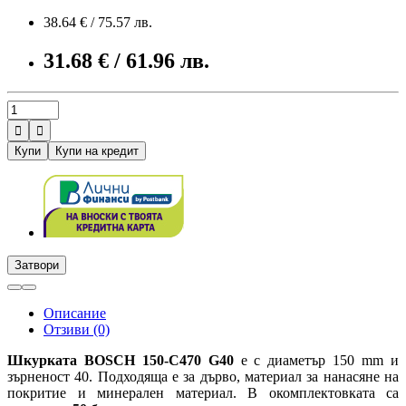
38.64 € / 75.57 лв.
31.68 € / 61.96 лв.


Купи
Купи на кредит
Затвори
Описание
Отзиви (0)
Шкурката BOSCH 150-C470
G40
е с диаметър 150 mm и
зърненост 40. Подходяща е за дърво, материал за нанасяне на
покритие и минерален материал. В окомплектовката са