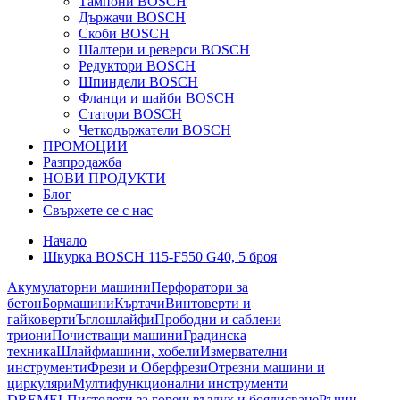
Тампони BOSCH
Държачи BOSCH
Скоби BOSCH
Шалтери и реверси BOSCH
Редуктори BOSCH
Шпиндели BOSCH
Фланци и шайби BOSCH
Статори BOSCH
Четкодържатели BOSCH
ПРОМОЦИИ
Разпродажба
НОВИ ПРОДУКТИ
Блог
Свържете се с нас
Начало
Шкурка BOSCH 115-F550 G40, 5 броя
Акумулаторни машини
Перфоратори за
бетон
Бормашини
Къртачи
Винтоверти и
гайковерти
Ъглошлайфи
Прободни и саблени
триони
Почистващи машини
Градинска
техника
Шлайфмашини, хобели
Измервателни
инструменти
Фрези и Оберфрези
Отрезни машини и
циркуляри
Мултифункционални инструменти
DREMEL
Пистолети за горещ въздух и боядисване
Ръчни