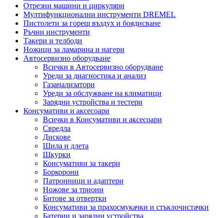
Отрезни машини и циркуляри
Мултифункционални инструменти DREMEL
Пистолети за горещ въздух и боядисване
Ръчни инструменти
Такери и телбоди
Ножици за ламарина и нагери
Автосервизно оборудване
Всички в Автосервизно оборудване
Уреди за диагностика и анализ
Газанализатори
Уреди за обслужване на климатици
Зарядни устройства и тестери
Консумативи и аксесоари
Всички в Консумативи и аксесоари
Свредла
Дискове
Шила и длета
Шкурки
Консумативи за такери
Боркорони
Патронници и адаптери
Ножове за триони
Битове за отвертки
Консумативи за прахосмукачки и стъклочистачки
Батерии и зарядни устройства