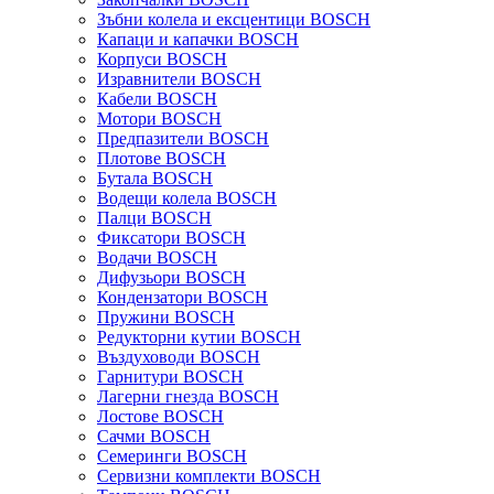
Зъбни колела и ексцентици BOSCH
Капаци и капачки BOSCH
Корпуси BOSCH
Изравнители BOSCH
Кабели BOSCH
Мотори BOSCH
Предпазители BOSCH
Плотове BOSCH
Бутала BOSCH
Водещи колела BOSCH
Палци BOSCH
Фиксатори BOSCH
Водачи BOSCH
Дифузьори BOSCH
Кондензатори BOSCH
Пружини BOSCH
Редукторни кутии BOSCH
Въздуховоди BOSCH
Гарнитури BOSCH
Лагерни гнезда BOSCH
Лостове BOSCH
Сачми BOSCH
Семеринги BOSCH
Сервизни комплекти BOSCH