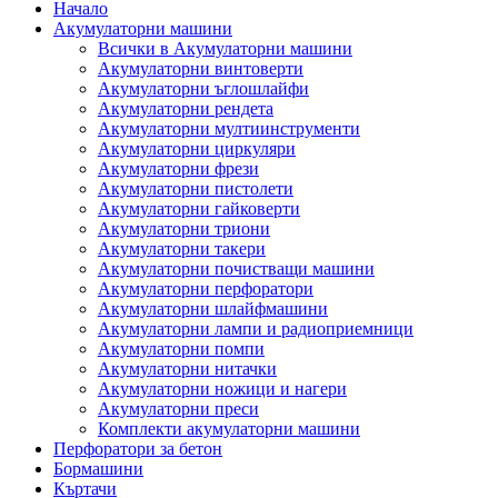
Начало
Акумулаторни машини
Всички в Акумулаторни машини
Акумулаторни винтоверти
Акумулаторни ъглошлайфи
Акумулаторни рендета
Акумулаторни мултиинструменти
Акумулаторни циркуляри
Акумулаторни фрези
Акумулаторни пистолети
Акумулаторни гайковерти
Акумулаторни триони
Акумулаторни такери
Акумулаторни почистващи машини
Акумулаторни перфоратори
Акумулаторни шлайфмашини
Акумулаторни лампи и радиоприемници
Акумулаторни помпи
Акумулаторни нитачки
Акумулаторни ножици и нагери
Акумулаторни преси
Комплекти акумулаторни машини
Перфоратори за бетон
Бормашини
Къртачи