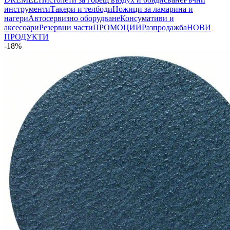
инструменти
Такери и телбоди
Ножици за ламарина и
нагери
Автосервизно оборудване
Консумативи и
аксесоари
Резервни части
ПРОМОЦИИ
Разпродажба
НОВИ
ПРОДУКТИ
-18%