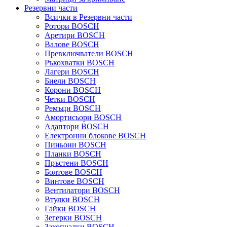
Резервни части
Всички в Резервни части
Ротори BOSCH
Аретири BOSCH
Валове BOSCH
Превключватели BOSCH
Ръкохватки BOSCH
Лагери BOSCH
Биели BOSCH
Корони BOSCH
Четки BOSCH
Ремъци BOSCH
Амортисьори BOSCH
Адаптори BOSCH
Електронни блокове BOSCH
Пиньони BOSCH
Планки BOSCH
Пръстени BOSCH
Болтове BOSCH
Винтове BOSCH
Вентилатори BOSCH
Втулки BOSCH
Гайки BOSCH
Зегерки BOSCH
Закопчалки BOSCH