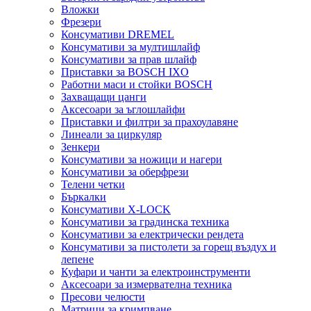
Вложки
Фрезери
Консумативи DREMEL
Консумативи за мултишлайф
Консумативи за прав шлайф
Приставки за BOSCH IXO
Работни маси и стойки BOSCH
Захващащи цанги
Аксесоари за ъглошлайфи
Приставки и филтри за прахоулавяне
Линеали за циркуляр
Зенкери
Консумативи за ножици и нагери
Консумативи за оберфрези
Телени четки
Бъркалки
Консумативи X-LOCK
Консумативи за градинска техника
Консумативи за електрически рендета
Консумативи за пистолети за горещ въздух и
лепене
Куфари и чанти за електроинструменти
Аксесоари за измервателна техника
Пресови челюсти
Матрици за кримпване