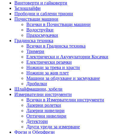
Винтоверти и гайковерти
Ъглошлайфи
Прободни и саблени триони
Почистващи машини
Всички в Почистващи машини
Водоструйки
Прахосмукачки
Градинска техника
Всички в Градинска техника
Тримери
Електрически и Акумулаторни Косачки
Електрически резачки
Ножици за трева и храсти
Ножици за жив плет
Машини за обдухване и засмукване
Дробилки
Шлайфмашини, хобели
Измервателни инструменти
Всички в Измервателни инструменти
Лазерни ролетки
Лазерни нивелири
Оптични нивелири
Детектори
Други уреди за измерване
Фрези и Оберфрези