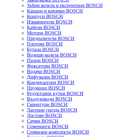
Зъбни колела и ексцентици BOSCH
Капаци и капачки BOSCH
Корпуси BOSCH
Изравнители BOSCH
Кабели BOSCH
Мотори BOSCH
Предпазители BOSCH
Плотове BOSCH
Бутала BOSCH
Водещи колела BOSCH
Палци BOSCH
Фиксатори BOSCH
Водачи BOSCH
Дифузьори BOSCH
Кондензатори BOSCH
Пружини BOSCH
Редукторни кутии BOSCH
Въздуховоди BOSCH
Гарнитури BOSCH
Лагерни гнезда BOSCH
Лостове BOSCH
Сачми BOSCH
Семеринги BOSCH
Сервизни комплекти BOSCH