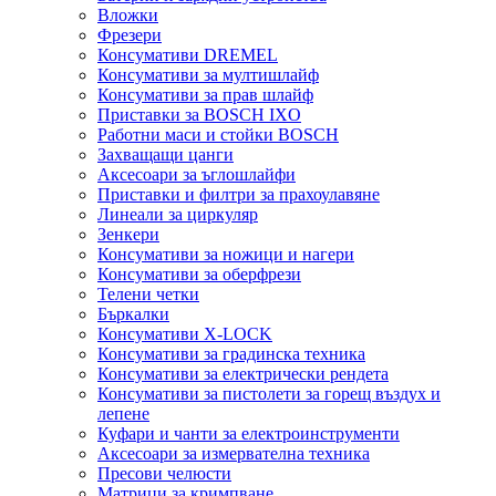
Вложки
Фрезери
Консумативи DREMEL
Консумативи за мултишлайф
Консумативи за прав шлайф
Приставки за BOSCH IXO
Работни маси и стойки BOSCH
Захващащи цанги
Аксесоари за ъглошлайфи
Приставки и филтри за прахоулавяне
Линеали за циркуляр
Зенкери
Консумативи за ножици и нагери
Консумативи за оберфрези
Телени четки
Бъркалки
Консумативи X-LOCK
Консумативи за градинска техника
Консумативи за електрически рендета
Консумативи за пистолети за горещ въздух и
лепене
Куфари и чанти за електроинструменти
Аксесоари за измервателна техника
Пресови челюсти
Матрици за кримпване