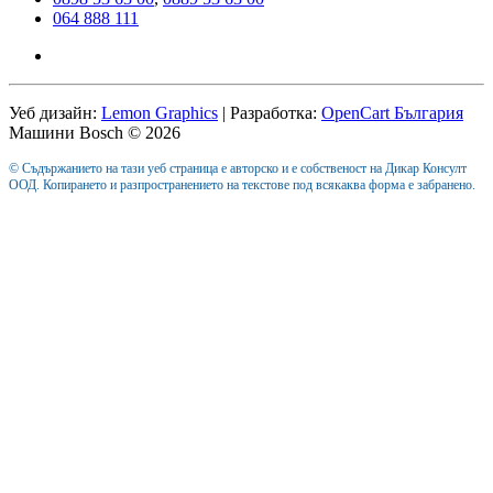
064 888 111
Уеб дизайн:
Lemon Graphics
| Разработка:
OpenCart България
Машини Bosch © 2026
© Съдържанието на тази уеб страница е авторско и е собственост на Дикар Консулт
ООД. Копирането и разпространението на текстове под всякаква форма е забранено.