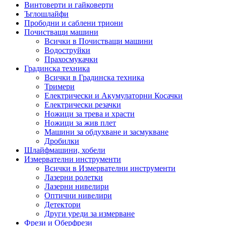
Винтоверти и гайковерти
Ъглошлайфи
Прободни и саблени триони
Почистващи машини
Всички в Почистващи машини
Водоструйки
Прахосмукачки
Градинска техника
Всички в Градинска техника
Тримери
Електрически и Акумулаторни Косачки
Електрически резачки
Ножици за трева и храсти
Ножици за жив плет
Машини за обдухване и засмукване
Дробилки
Шлайфмашини, хобели
Измервателни инструменти
Всички в Измервателни инструменти
Лазерни ролетки
Лазерни нивелири
Оптични нивелири
Детектори
Други уреди за измерване
Фрези и Оберфрези