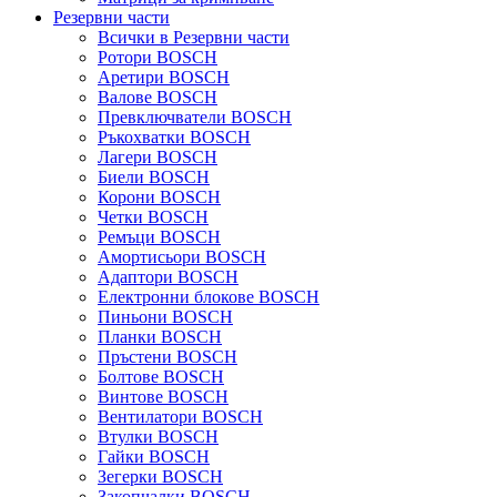
Резервни части
Всички в Резервни части
Ротори BOSCH
Аретири BOSCH
Валове BOSCH
Превключватели BOSCH
Ръкохватки BOSCH
Лагери BOSCH
Биели BOSCH
Корони BOSCH
Четки BOSCH
Ремъци BOSCH
Амортисьори BOSCH
Адаптори BOSCH
Електронни блокове BOSCH
Пиньони BOSCH
Планки BOSCH
Пръстени BOSCH
Болтове BOSCH
Винтове BOSCH
Вентилатори BOSCH
Втулки BOSCH
Гайки BOSCH
Зегерки BOSCH
Закопчалки BOSCH