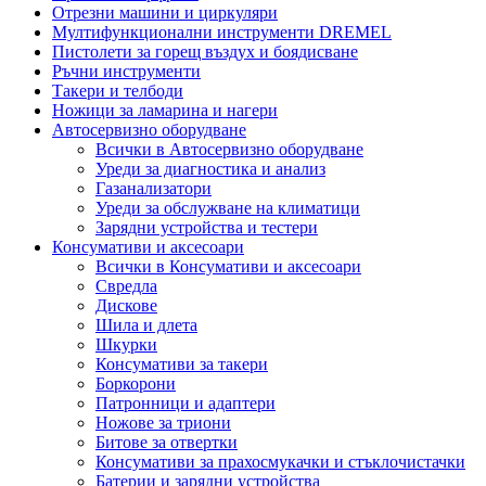
Отрезни машини и циркуляри
Мултифункционални инструменти DREMEL
Пистолети за горещ въздух и боядисване
Ръчни инструменти
Такери и телбоди
Ножици за ламарина и нагери
Автосервизно оборудване
Всички в Автосервизно оборудване
Уреди за диагностика и анализ
Газанализатори
Уреди за обслужване на климатици
Зарядни устройства и тестери
Консумативи и аксесоари
Всички в Консумативи и аксесоари
Свредла
Дискове
Шила и длета
Шкурки
Консумативи за такери
Боркорони
Патронници и адаптери
Ножове за триони
Битове за отвертки
Консумативи за прахосмукачки и стъклочистачки
Батерии и зарядни устройства