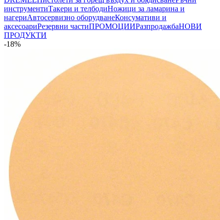
инструменти
Такери и телбоди
Ножици за ламарина и
нагери
Автосервизно оборудване
Консумативи и
аксесоари
Резервни части
ПРОМОЦИИ
Разпродажба
НОВИ
ПРОДУКТИ
-18%