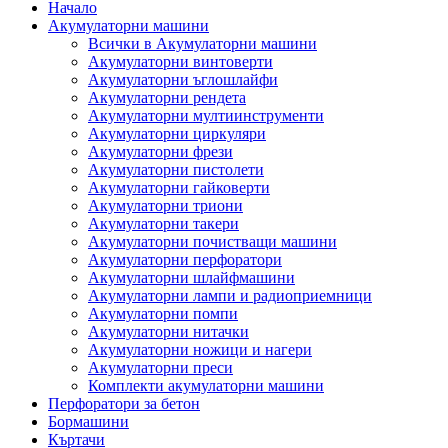
Начало
Акумулаторни машини
Всички в Акумулаторни машини
Акумулаторни винтоверти
Акумулаторни ъглошлайфи
Акумулаторни рендета
Акумулаторни мултиинструменти
Акумулаторни циркуляри
Акумулаторни фрези
Акумулаторни пистолети
Акумулаторни гайковерти
Акумулаторни триони
Акумулаторни такери
Акумулаторни почистващи машини
Акумулаторни перфоратори
Акумулаторни шлайфмашини
Акумулаторни лампи и радиоприемници
Акумулаторни помпи
Акумулаторни нитачки
Акумулаторни ножици и нагери
Акумулаторни преси
Комплекти акумулаторни машини
Перфоратори за бетон
Бормашини
Къртачи