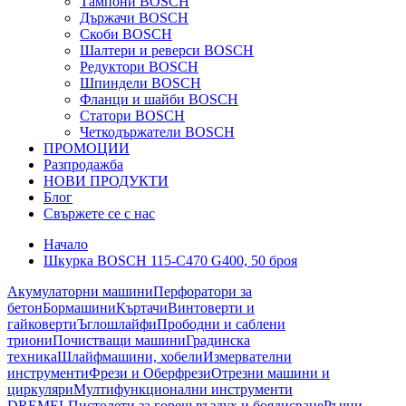
Тампони BOSCH
Държачи BOSCH
Скоби BOSCH
Шалтери и реверси BOSCH
Редуктори BOSCH
Шпиндели BOSCH
Фланци и шайби BOSCH
Статори BOSCH
Четкодържатели BOSCH
ПРОМОЦИИ
Разпродажба
НОВИ ПРОДУКТИ
Блог
Свържете се с нас
Начало
Шкурка BOSCH 115-C470 G400, 50 броя
Акумулаторни машини
Перфоратори за
бетон
Бормашини
Къртачи
Винтоверти и
гайковерти
Ъглошлайфи
Прободни и саблени
триони
Почистващи машини
Градинска
техника
Шлайфмашини, хобели
Измервателни
инструменти
Фрези и Оберфрези
Отрезни машини и
циркуляри
Мултифункционални инструменти
DREMEL
Пистолети за горещ въздух и боядисване
Ръчни