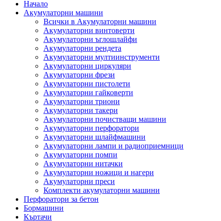
Начало
Акумулаторни машини
Всички в Акумулаторни машини
Акумулаторни винтоверти
Акумулаторни ъглошлайфи
Акумулаторни рендета
Акумулаторни мултиинструменти
Акумулаторни циркуляри
Акумулаторни фрези
Акумулаторни пистолети
Акумулаторни гайковерти
Акумулаторни триони
Акумулаторни такери
Акумулаторни почистващи машини
Акумулаторни перфоратори
Акумулаторни шлайфмашини
Акумулаторни лампи и радиоприемници
Акумулаторни помпи
Акумулаторни нитачки
Акумулаторни ножици и нагери
Акумулаторни преси
Комплекти акумулаторни машини
Перфоратори за бетон
Бормашини
Къртачи