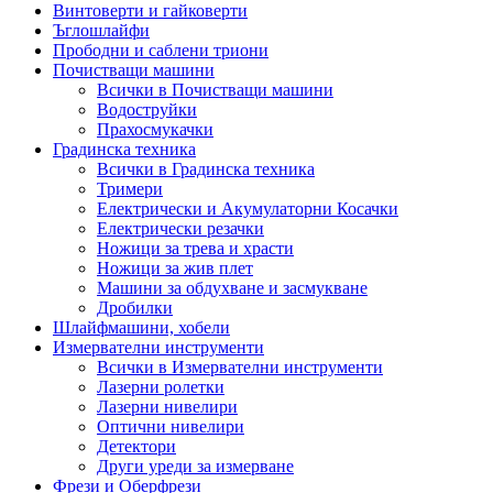
Винтоверти и гайковерти
Ъглошлайфи
Прободни и саблени триони
Почистващи машини
Всички в Почистващи машини
Водоструйки
Прахосмукачки
Градинска техника
Всички в Градинска техника
Тримери
Електрически и Акумулаторни Косачки
Електрически резачки
Ножици за трева и храсти
Ножици за жив плет
Машини за обдухване и засмукване
Дробилки
Шлайфмашини, хобели
Измервателни инструменти
Всички в Измервателни инструменти
Лазерни ролетки
Лазерни нивелири
Оптични нивелири
Детектори
Други уреди за измерване
Фрези и Оберфрези