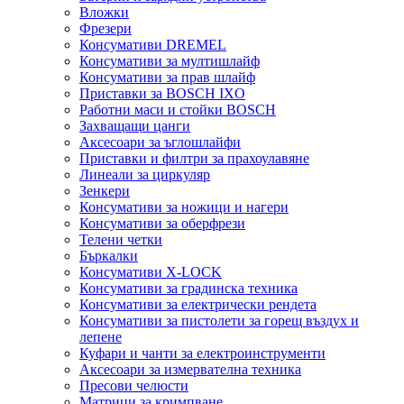
Вложки
Фрезери
Консумативи DREMEL
Консумативи за мултишлайф
Консумативи за прав шлайф
Приставки за BOSCH IXO
Работни маси и стойки BOSCH
Захващащи цанги
Аксесоари за ъглошлайфи
Приставки и филтри за прахоулавяне
Линеали за циркуляр
Зенкери
Консумативи за ножици и нагери
Консумативи за оберфрези
Телени четки
Бъркалки
Консумативи X-LOCK
Консумативи за градинска техника
Консумативи за електрически рендета
Консумативи за пистолети за горещ въздух и
лепене
Куфари и чанти за електроинструменти
Аксесоари за измервателна техника
Пресови челюсти
Матрици за кримпване