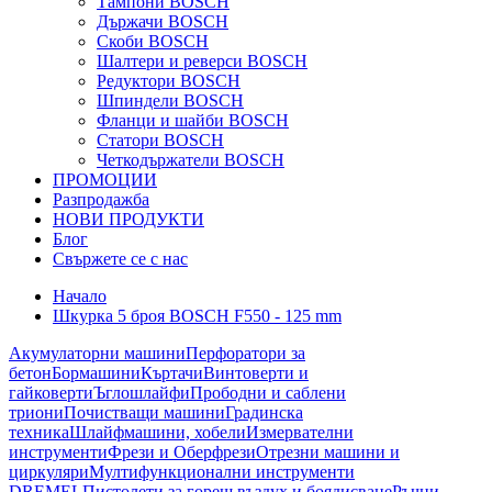
Тампони BOSCH
Държачи BOSCH
Скоби BOSCH
Шалтери и реверси BOSCH
Редуктори BOSCH
Шпиндели BOSCH
Фланци и шайби BOSCH
Статори BOSCH
Четкодържатели BOSCH
ПРОМОЦИИ
Разпродажба
НОВИ ПРОДУКТИ
Блог
Свържете се с нас
Начало
Шкурка 5 броя BOSCH F550 - 125 mm
Акумулаторни машини
Перфоратори за
бетон
Бормашини
Къртачи
Винтоверти и
гайковерти
Ъглошлайфи
Прободни и саблени
триони
Почистващи машини
Градинска
техника
Шлайфмашини, хобели
Измервателни
инструменти
Фрези и Оберфрези
Отрезни машини и
циркуляри
Мултифункционални инструменти
DREMEL
Пистолети за горещ въздух и боядисване
Ръчни