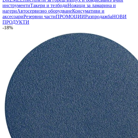
инструменти
Такери и телбоди
Ножици за ламарина и
нагери
Автосервизно оборудване
Консумативи и
аксесоари
Резервни части
ПРОМОЦИИ
Разпродажба
НОВИ
ПРОДУКТИ
-18%