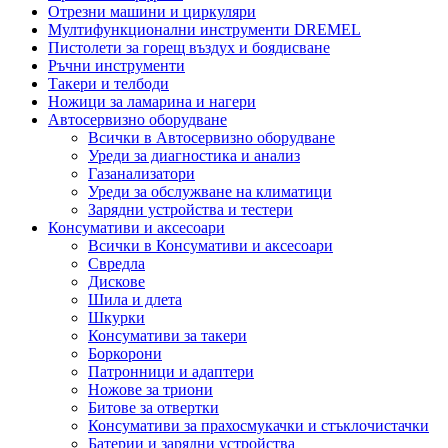
Отрезни машини и циркуляри
Мултифункционални инструменти DREMEL
Пистолети за горещ въздух и боядисване
Ръчни инструменти
Такери и телбоди
Ножици за ламарина и нагери
Автосервизно оборудване
Всички в Автосервизно оборудване
Уреди за диагностика и анализ
Газанализатори
Уреди за обслужване на климатици
Зарядни устройства и тестери
Консумативи и аксесоари
Всички в Консумативи и аксесоари
Свредла
Дискове
Шила и длета
Шкурки
Консумативи за такери
Боркорони
Патронници и адаптери
Ножове за триони
Битове за отвертки
Консумативи за прахосмукачки и стъклочистачки
Батерии и зарядни устройства