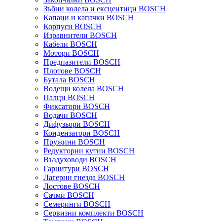
Зъбни колела и ексцентици BOSCH
Капаци и капачки BOSCH
Корпуси BOSCH
Изравнители BOSCH
Кабели BOSCH
Мотори BOSCH
Предпазители BOSCH
Плотове BOSCH
Бутала BOSCH
Водещи колела BOSCH
Палци BOSCH
Фиксатори BOSCH
Водачи BOSCH
Дифузьори BOSCH
Кондензатори BOSCH
Пружини BOSCH
Редукторни кутии BOSCH
Въздуховоди BOSCH
Гарнитури BOSCH
Лагерни гнезда BOSCH
Лостове BOSCH
Сачми BOSCH
Семеринги BOSCH
Сервизни комплекти BOSCH