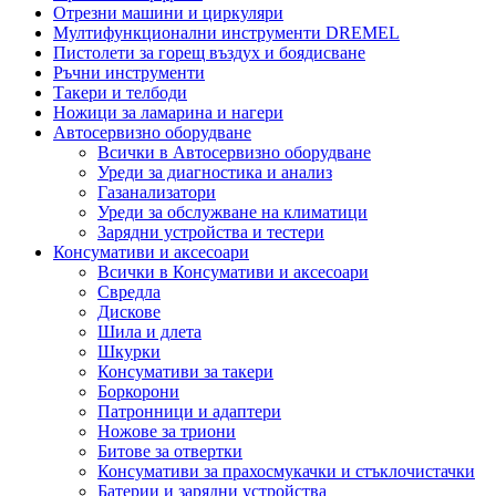
Отрезни машини и циркуляри
Мултифункционални инструменти DREMEL
Пистолети за горещ въздух и боядисване
Ръчни инструменти
Такери и телбоди
Ножици за ламарина и нагери
Автосервизно оборудване
Всички в Автосервизно оборудване
Уреди за диагностика и анализ
Газанализатори
Уреди за обслужване на климатици
Зарядни устройства и тестери
Консумативи и аксесоари
Всички в Консумативи и аксесоари
Свредла
Дискове
Шила и длета
Шкурки
Консумативи за такери
Боркорони
Патронници и адаптери
Ножове за триони
Битове за отвертки
Консумативи за прахосмукачки и стъклочистачки
Батерии и зарядни устройства