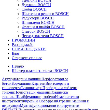
Тампони BOSCH
Държачи BOSCH
Скоби BOSCH
Шалтери и реверси BOSCH
Редуктори BOSCH
Шпиндели BOSCH
Фланци и шайби BOSCH
Статори BOSCH
Четкодържатели BOSCH
ПРОМОЦИИ
Разпродажба
НОВИ ПРОДУКТИ
Блог
Свържете се с нас
Начало
Шалтер-платка за къртач BOSCH
Акумулаторни машини
Перфоратори за
бетон
Бормашини
Къртачи
Винтоверти и
гайковерти
Ъглошлайфи
Прободни и саблени
триони
Почистващи машини
Градинска
техника
Шлайфмашини, хобели
Измервателни
инструменти
Фрези и Оберфрези
Отрезни машини и
циркуляри
Мултифункционални инструменти
DREMEL
Пистолети за горещ въздух и боядисване
Ръчни