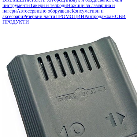
инструменти
Такери и телбоди
Ножици за ламарина и
нагери
Автосервизно оборудване
Консумативи и
аксесоари
Резервни части
ПРОМОЦИИ
Разпродажба
НОВИ
ПРОДУКТИ