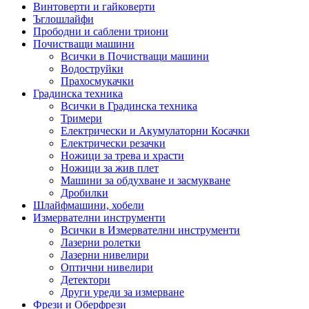
Винтоверти и гайковерти
Ъглошлайфи
Прободни и саблени триони
Почистващи машини
Всички в Почистващи машини
Водоструйки
Прахосмукачки
Градинска техника
Всички в Градинска техника
Тримери
Електрически и Акумулаторни Косачки
Електрически резачки
Ножици за трева и храсти
Ножици за жив плет
Машини за обдухване и засмукване
Дробилки
Шлайфмашини, хобели
Измервателни инструменти
Всички в Измервателни инструменти
Лазерни ролетки
Лазерни нивелири
Оптични нивелири
Детектори
Други уреди за измерване
Фрези и Оберфрези