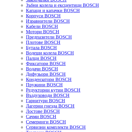
Зъбни колела и ексцентици BOSCH
Капаци и капачки BOSCH
Корпуси BOSCH
Изравнители BOSCH
Кабели BOSCH
Мотори BOSCH
Предпазители BOSCH
Плотове BOSCH
Бутала BOSCH
Водещи колела BOSCH
Палци BOSCH
Фиксатори BOSCH
Водачи BOSCH
Дифузьори BOSCH
Кондензатори BOSCH
Пружини BOSCH
Редукторни кутии BOSCH
Въздуховоди BOSCH
Гарнитури BOSCH
Лагерни гнезда BOSCH
Лостове BOSCH
Сачми BOSCH
Семеринги BOSCH
Сервизни комплекти BOSCH