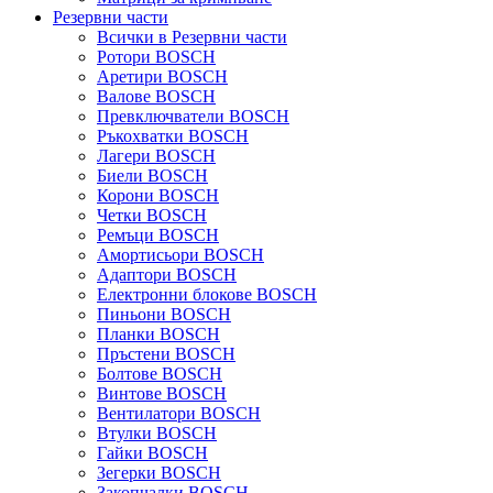
Резервни части
Всички в Резервни части
Ротори BOSCH
Аретири BOSCH
Валове BOSCH
Превключватели BOSCH
Ръкохватки BOSCH
Лагери BOSCH
Биели BOSCH
Корони BOSCH
Четки BOSCH
Ремъци BOSCH
Амортисьори BOSCH
Адаптори BOSCH
Електронни блокове BOSCH
Пиньони BOSCH
Планки BOSCH
Пръстени BOSCH
Болтове BOSCH
Винтове BOSCH
Вентилатори BOSCH
Втулки BOSCH
Гайки BOSCH
Зегерки BOSCH
Закопчалки BOSCH