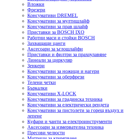
Вложки
Фрезери
Консумативи DREMEL
Консумативи за мултишлайф
Консумативи за прав шлайф
Приставки за BOSCH IXO
Работни маси и стойки BOSCH
Захващащи цанги
Аксесоари за ъглошлайфи
Приставки и филтри за прахоулавяне
Линеали за циркуляр
Зенкери
Консумативи за ножици и нагери
Консумативи за оберфрези
Телени четки
Бъркалки
Консумативи X-LOCK
Консумативи за градинска техника
Консумативи за електрически рендета
Консумативи за пистолети за горещ въздух и
лепене
Куфари и чанти за електроинструменти
Аксесоари за измервателна техника
Пресови челюсти
Матрици за кримпване