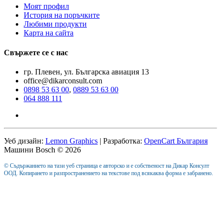
Моят профил
История на поръчките
Любими продукти
Карта на сайта
Свържете се с нас
гр. Плевен, ул. Българска авиация 13
office@dikarconsult.com
0898 53 63 00
,
0889 53 63 00
064 888 111
Уеб дизайн:
Lemon Graphics
| Разработка:
OpenCart България
Машини Bosch © 2026
© Съдържанието на тази уеб страница е авторско и е собственост на Дикар Консулт
ООД. Копирането и разпространението на текстове под всякаква форма е забранено.