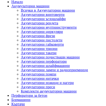
Начало
Акумулаторни машини
Всички в Акумулаторни машини
Акумулаторни винтоверти
Акумулаторни ъглошлайфи
Акумулаторни рендета
Акумулаторни мултиинструменти
Акумулаторни циркуляри
Акумулаторни фрези
Акумулаторни пистолети
Акумулаторни гайковерти
Акумулаторни триони
Акумулаторни такери
Акумулаторни почистващи машини
Акумулаторни перфоратори
Акумулаторни шлайфмашини
Акумулаторни лампи и радиоприемници
Акумулаторни помпи
Акумулаторни нитачки
Акумулаторни ножици и нагери
Акумулаторни преси
Комплекти акумулаторни машини
Перфоратори за бетон
Бормашини
Къртачи