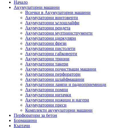
Начало
Акумулаторни машини
Всички в Акумулаторни машини
Акумулаторни винтоверти
Акумулаторни ъглошлайфи
Акумулаторни рендета
Акумулаторни мултиинструменти
Акумулаторни циркуляри
Акумулаторни фрези
Акумулаторни пистолети
Акумулаторни гайковерти
Акумулаторни триони
Акумулаторни такери
Акумулаторни почистващи машини
Акумулаторни перфоратори
Акумулаторни шлайфмашини
Акумулаторни лампи и радиоприемници
Акумулаторни помпи
Акумулаторни нитачки
Акумулаторни ножици и нагери
Акумулаторни преси
Комплекти акумулаторни машини
Перфоратори за бетон
Бормашини
Къртачи