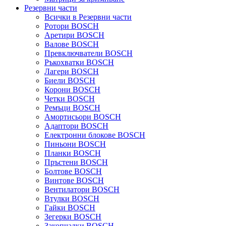
Резервни части
Всички в Резервни части
Ротори BOSCH
Аретири BOSCH
Валове BOSCH
Превключватели BOSCH
Ръкохватки BOSCH
Лагери BOSCH
Биели BOSCH
Корони BOSCH
Четки BOSCH
Ремъци BOSCH
Амортисьори BOSCH
Адаптори BOSCH
Електронни блокове BOSCH
Пиньони BOSCH
Планки BOSCH
Пръстени BOSCH
Болтове BOSCH
Винтове BOSCH
Вентилатори BOSCH
Втулки BOSCH
Гайки BOSCH
Зегерки BOSCH
Закопчалки BOSCH