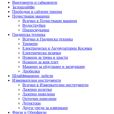
Винтоверти и гайковерти
Ъглошлайфи
Прободни и саблени триони
Почистващи машини
Всички в Почистващи машини
Водоструйки
Прахосмукачки
Градинска техника
Всички в Градинска техника
Тримери
Електрически и Акумулаторни Косачки
Електрически резачки
Ножици за трева и храсти
Ножици за жив плет
Машини за обдухване и засмукване
Дробилки
Шлайфмашини, хобели
Измервателни инструменти
Всички в Измервателни инструменти
Лазерни ролетки
Лазерни нивелири
Оптични нивелири
Детектори
Други уреди за измерване
Фрези и Оберфрези