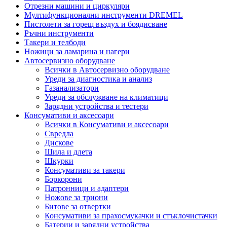
Отрезни машини и циркуляри
Мултифункционални инструменти DREMEL
Пистолети за горещ въздух и боядисване
Ръчни инструменти
Такери и телбоди
Ножици за ламарина и нагери
Автосервизно оборудване
Всички в Автосервизно оборудване
Уреди за диагностика и анализ
Газанализатори
Уреди за обслужване на климатици
Зарядни устройства и тестери
Консумативи и аксесоари
Всички в Консумативи и аксесоари
Свредла
Дискове
Шила и длета
Шкурки
Консумативи за такери
Боркорони
Патронници и адаптери
Ножове за триони
Битове за отвертки
Консумативи за прахосмукачки и стъклочистачки
Батерии и зарядни устройства