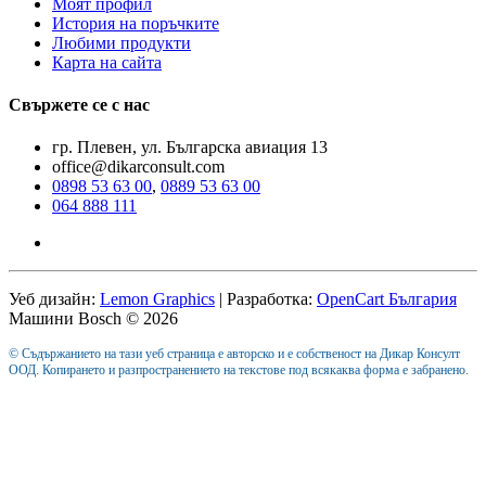
Моят профил
История на поръчките
Любими продукти
Карта на сайта
Свържете се с нас
гр. Плевен, ул. Българска авиация 13
office@dikarconsult.com
0898 53 63 00
,
0889 53 63 00
064 888 111
Уеб дизайн:
Lemon Graphics
| Разработка:
OpenCart България
Машини Bosch © 2026
© Съдържанието на тази уеб страница е авторско и е собственост на Дикар Консулт
ООД. Копирането и разпространението на текстове под всякаква форма е забранено.