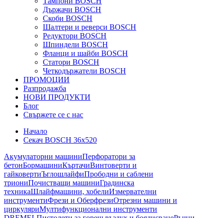
Тампони BOSCH
Държачи BOSCH
Скоби BOSCH
Шалтери и реверси BOSCH
Редуктори BOSCH
Шпиндели BOSCH
Фланци и шайби BOSCH
Статори BOSCH
Четкодържатели BOSCH
ПРОМОЦИИ
Разпродажба
НОВИ ПРОДУКТИ
Блог
Свържете се с нас
Начало
Секач BOSCH 36х520
Акумулаторни машини
Перфоратори за
бетон
Бормашини
Къртачи
Винтоверти и
гайковерти
Ъглошлайфи
Прободни и саблени
триони
Почистващи машини
Градинска
техника
Шлайфмашини, хобели
Измервателни
инструменти
Фрези и Оберфрези
Отрезни машини и
циркуляри
Мултифункционални инструменти
DREMEL
Пистолети за горещ въздух и боядисване
Ръчни