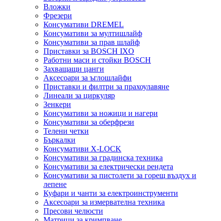
Вложки
Фрезери
Консумативи DREMEL
Консумативи за мултишлайф
Консумативи за прав шлайф
Приставки за BOSCH IXO
Работни маси и стойки BOSCH
Захващащи цанги
Аксесоари за ъглошлайфи
Приставки и филтри за прахоулавяне
Линеали за циркуляр
Зенкери
Консумативи за ножици и нагери
Консумативи за оберфрези
Телени четки
Бъркалки
Консумативи X-LOCK
Консумативи за градинска техника
Консумативи за електрически рендета
Консумативи за пистолети за горещ въздух и
лепене
Куфари и чанти за електроинструменти
Аксесоари за измервателна техника
Пресови челюсти
Матрици за кримпване