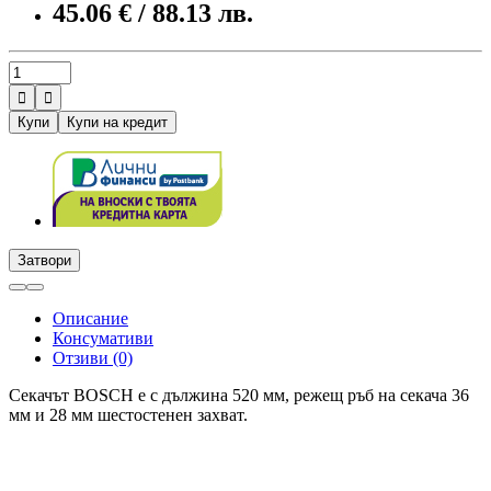
45.06 € / 88.13 лв.


Купи
Купи на кредит
Затвори
Описание
Консумативи
Отзиви (0)
Секачът BOSCH е с дължина 520 мм, режещ ръб на секача 36
мм и 28 мм шестостенен захват.