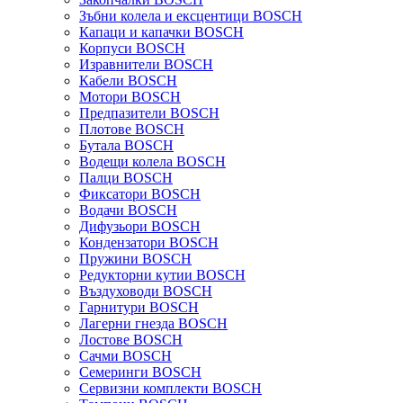
Зъбни колела и ексцентици BOSCH
Капаци и капачки BOSCH
Корпуси BOSCH
Изравнители BOSCH
Кабели BOSCH
Мотори BOSCH
Предпазители BOSCH
Плотове BOSCH
Бутала BOSCH
Водещи колела BOSCH
Палци BOSCH
Фиксатори BOSCH
Водачи BOSCH
Дифузьори BOSCH
Кондензатори BOSCH
Пружини BOSCH
Редукторни кутии BOSCH
Въздуховоди BOSCH
Гарнитури BOSCH
Лагерни гнезда BOSCH
Лостове BOSCH
Сачми BOSCH
Семеринги BOSCH
Сервизни комплекти BOSCH