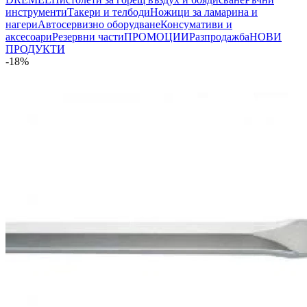
инструменти
Такери и телбоди
Ножици за ламарина и
нагери
Автосервизно оборудване
Консумативи и
аксесоари
Резервни части
ПРОМОЦИИ
Разпродажба
НОВИ
ПРОДУКТИ
-18%