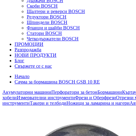
Държачи BOSCH
Скоби BOSCH
Шалтери и реверси BOSCH
Редуктори BOSCH
Шпиндели BOSCH
Фланци и шайби BOSCH
Статори BOSCH
Четкодържатели BOSCH
ПРОМОЦИИ
Разпродажба
НОВИ ПРОДУКТИ
Блог
Свържете се с нас
Начало
Сачма за бормашина BOSCH GSB 10 RE
Акумулаторни машини
Перфоратори за бетон
Бормашини
Кърта
хобели
Измервателни инструменти
Фрези и Оберфрези
Отрезни 
инструменти
Такери и телбоди
Ножици за ламарина и нагери
Ав