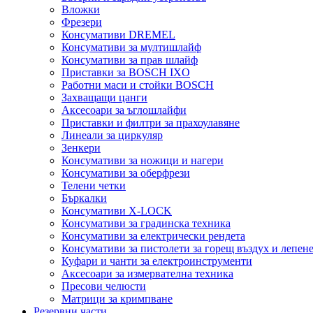
Вложки
Фрезери
Консумативи DREMEL
Консумативи за мултишлайф
Консумативи за прав шлайф
Приставки за BOSCH IXO
Работни маси и стойки BOSCH
Захващащи цанги
Аксесоари за ъглошлайфи
Приставки и филтри за прахоулавяне
Линеали за циркуляр
Зенкери
Консумативи за ножици и нагери
Консумативи за оберфрези
Телени четки
Бъркалки
Консумативи X-LOCK
Консумативи за градинска техника
Консумативи за електрически рендета
Консумативи за пистолети за горещ въздух и лепен
Куфари и чанти за електроинструменти
Аксесоари за измервателна техника
Пресови челюсти
Матрици за кримпване
Резервни части