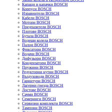
Капаци и капачки BOSCH
Корпуси BOSCH
Изравнители BOSCH
Кабели BOSCH
Мотори BOSCH
Предпазители BOSCH
Плотове BOSCH
Бутала BOSCH
Водещи колела BOSCH
Палци BOSCH
Фиксатори BOSCH
Водачи BOSCH
Дифузьори BOSCH
Кондензатори BOSCH
Пружини BOSCH
Редукторни кутии BOSCH
Въздуховоди BOSCH
Гарнитури BOSCH
Лагерни гнезда BOSCH
Лостове BOSCH
Сачми BOSCH
Семеринги BOSCH
Сервизни комплекти BOSCH
Тампони BOSCH