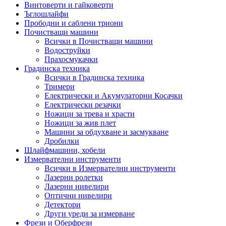
Винтоверти и гайковерти
Ъглошлайфи
Прободни и саблени триони
Почистващи машини
Всички в Почистващи машини
Водоструйки
Прахосмукачки
Градинска техника
Всички в Градинска техника
Тримери
Електрически и Акумулаторни Косачки
Електрически резачки
Ножици за трева и храсти
Ножици за жив плет
Машини за обдухване и засмукване
Дробилки
Шлайфмашини, хобели
Измервателни инструменти
Всички в Измервателни инструменти
Лазерни ролетки
Лазерни нивелири
Оптични нивелири
Детектори
Други уреди за измерване
Фрези и Оберфрези