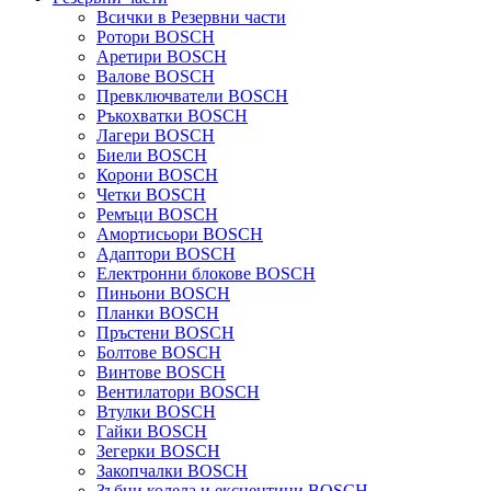
Всички в Резервни части
Ротори BOSCH
Аретири BOSCH
Валове BOSCH
Превключватели BOSCH
Ръкохватки BOSCH
Лагери BOSCH
Биели BOSCH
Корони BOSCH
Четки BOSCH
Ремъци BOSCH
Амортисьори BOSCH
Адаптори BOSCH
Електронни блокове BOSCH
Пиньони BOSCH
Планки BOSCH
Пръстени BOSCH
Болтове BOSCH
Винтове BOSCH
Вентилатори BOSCH
Втулки BOSCH
Гайки BOSCH
Зегерки BOSCH
Закопчалки BOSCH
Зъбни колела и ексцентици BOSCH