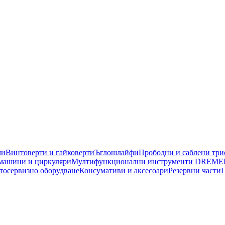
чи
Винтоверти и гайковерти
Ъглошлайфи
Прободни и саблени тр
машини и циркуляри
Мултифункционални инструменти DREME
тосервизно оборудване
Консумативи и аксесоари
Резервни части