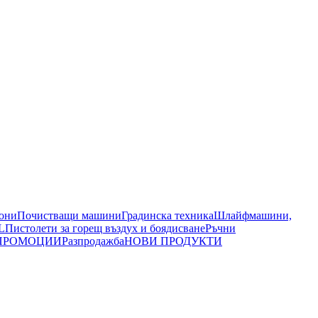
иони
Почистващи машини
Градинска техника
Шлайфмашини,
L
Пистолети за горещ въздух и боядисване
Ръчни
ПРОМОЦИИ
Разпродажба
НОВИ ПРОДУКТИ