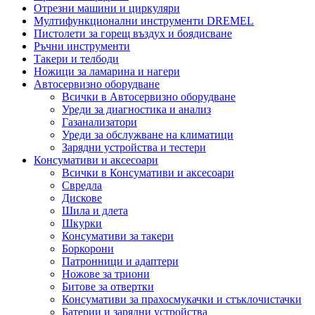
Отрезни машини и циркуляри
Мултифункционални инструменти DREMEL
Пистолети за горещ въздух и боядисване
Ръчни инструменти
Такери и телбоди
Ножици за ламарина и нагери
Автосервизно оборудване
Всички в Автосервизно оборудване
Уреди за диагностика и анализ
Газанализатори
Уреди за обслужване на климатици
Зарядни устройства и тестери
Консумативи и аксесоари
Всички в Консумативи и аксесоари
Свредла
Дискове
Шила и длета
Шкурки
Консумативи за такери
Боркорони
Патронници и адаптери
Ножове за триони
Битове за отвертки
Консумативи за прахосмукачки и стъклочистачки
Батерии и зарядни устройства