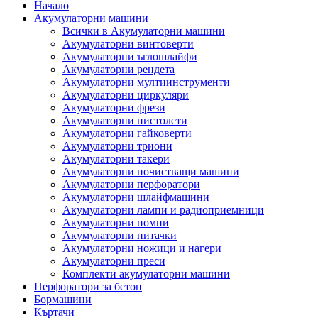
Начало
Акумулаторни машини
Всички в Акумулаторни машини
Акумулаторни винтоверти
Акумулаторни ъглошлайфи
Акумулаторни рендета
Акумулаторни мултиинструменти
Акумулаторни циркуляри
Акумулаторни фрези
Акумулаторни пистолети
Акумулаторни гайковерти
Акумулаторни триони
Акумулаторни такери
Акумулаторни почистващи машини
Акумулаторни перфоратори
Акумулаторни шлайфмашини
Акумулаторни лампи и радиоприемници
Акумулаторни помпи
Акумулаторни нитачки
Акумулаторни ножици и нагери
Акумулаторни преси
Комплекти акумулаторни машини
Перфоратори за бетон
Бормашини
Къртачи