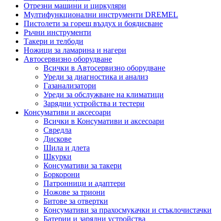
Отрезни машини и циркуляри
Мултифункционални инструменти DREMEL
Пистолети за горещ въздух и боядисване
Ръчни инструменти
Такери и телбоди
Ножици за ламарина и нагери
Автосервизно оборудване
Всички в Автосервизно оборудване
Уреди за диагностика и анализ
Газанализатори
Уреди за обслужване на климатици
Зарядни устройства и тестери
Консумативи и аксесоари
Всички в Консумативи и аксесоари
Свредла
Дискове
Шила и длета
Шкурки
Консумативи за такери
Боркорони
Патронници и адаптери
Ножове за триони
Битове за отвертки
Консумативи за прахосмукачки и стъклочистачки
Батерии и зарядни устройства