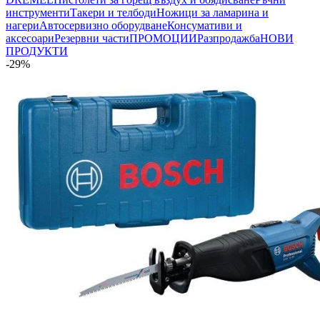
инструменти
Такери и телбоди
Ножици за ламарина и
нагери
Автосервизно оборудване
Консумативи и
аксесоари
Резервни части
ПРОМОЦИИ
Разпродажба
НОВИ
ПРОДУКТИ
-29%