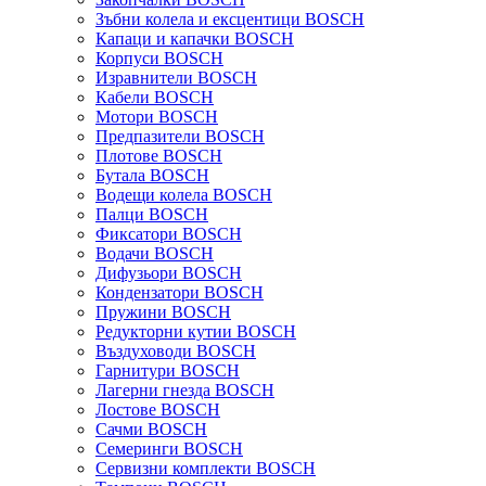
Зъбни колела и ексцентици BOSCH
Капаци и капачки BOSCH
Корпуси BOSCH
Изравнители BOSCH
Кабели BOSCH
Мотори BOSCH
Предпазители BOSCH
Плотове BOSCH
Бутала BOSCH
Водещи колела BOSCH
Палци BOSCH
Фиксатори BOSCH
Водачи BOSCH
Дифузьори BOSCH
Кондензатори BOSCH
Пружини BOSCH
Редукторни кутии BOSCH
Въздуховоди BOSCH
Гарнитури BOSCH
Лагерни гнезда BOSCH
Лостове BOSCH
Сачми BOSCH
Семеринги BOSCH
Сервизни комплекти BOSCH