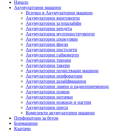
Начало
Акумулаторни машини
Всички в Акумулаторни машини
Акумулаторни винтоверти
Акумулаторни ъглошлайфи
Акумулаторни рендета
Акумулаторни мултиинструменти
Акумулаторни циркуляри
Акумулаторни фрези
Акумулаторни пистолети
Акумулаторни гайковерти
Акумулаторни триони
Акумулаторни такери
Акумулаторни почистващи машини
Акумулаторни перфоратори
Акумулаторни шлайфмашини
Акумулаторни лампи и радиоприемници
Акумулаторни помпи
Акумулаторни нитачки
Акумулаторни ножици и нагери
Акумулаторни преси
Комплекти акумулаторни машини
Перфоратори за бетон
Бормашини
Къртачи