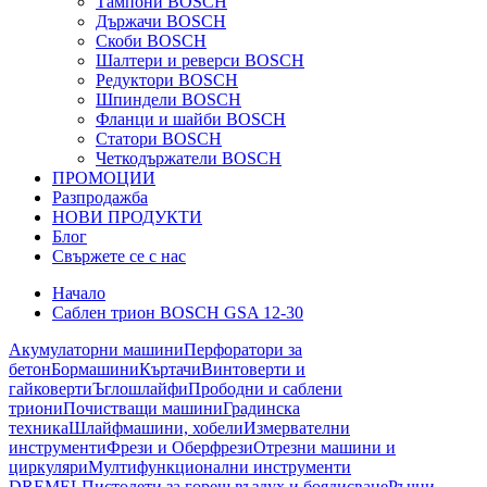
Тампони BOSCH
Държачи BOSCH
Скоби BOSCH
Шалтери и реверси BOSCH
Редуктори BOSCH
Шпиндели BOSCH
Фланци и шайби BOSCH
Статори BOSCH
Четкодържатели BOSCH
ПРОМОЦИИ
Разпродажба
НОВИ ПРОДУКТИ
Блог
Свържете се с нас
Начало
Саблен трион BOSCH GSA 12-30
Акумулаторни машини
Перфоратори за
бетон
Бормашини
Къртачи
Винтоверти и
гайковерти
Ъглошлайфи
Прободни и саблени
триони
Почистващи машини
Градинска
техника
Шлайфмашини, хобели
Измервателни
инструменти
Фрези и Оберфрези
Отрезни машини и
циркуляри
Мултифункционални инструменти
DREMEL
Пистолети за горещ въздух и боядисване
Ръчни