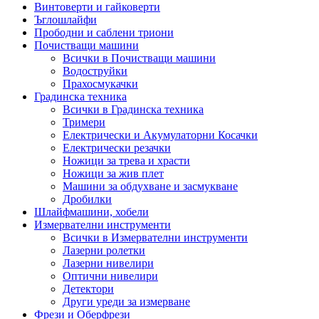
Винтоверти и гайковерти
Ъглошлайфи
Прободни и саблени триони
Почистващи машини
Всички в Почистващи машини
Водоструйки
Прахосмукачки
Градинска техника
Всички в Градинска техника
Тримери
Електрически и Акумулаторни Косачки
Електрически резачки
Ножици за трева и храсти
Ножици за жив плет
Машини за обдухване и засмукване
Дробилки
Шлайфмашини, хобели
Измервателни инструменти
Всички в Измервателни инструменти
Лазерни ролетки
Лазерни нивелири
Оптични нивелири
Детектори
Други уреди за измерване
Фрези и Оберфрези