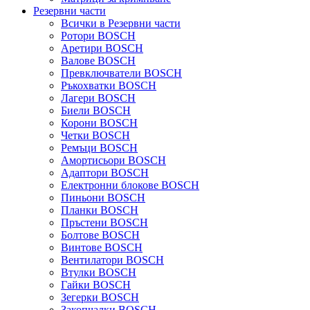
Резервни части
Всички в Резервни части
Ротори BOSCH
Аретири BOSCH
Валове BOSCH
Превключватели BOSCH
Ръкохватки BOSCH
Лагери BOSCH
Биели BOSCH
Корони BOSCH
Четки BOSCH
Ремъци BOSCH
Амортисьори BOSCH
Адаптори BOSCH
Електронни блокове BOSCH
Пиньони BOSCH
Планки BOSCH
Пръстени BOSCH
Болтове BOSCH
Винтове BOSCH
Вентилатори BOSCH
Втулки BOSCH
Гайки BOSCH
Зегерки BOSCH
Закопчалки BOSCH