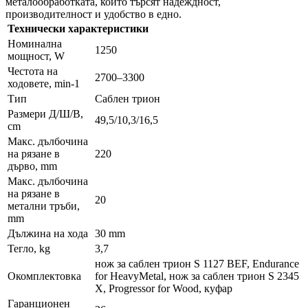
металообработката, които търсят надеждност,
производителност и удобство в едно.
Технически характеристики
Номинална
1250
мощност, W
Честота на
2700–3300
ходовете, min-1
Тип
Саблен трион
Размери Д/Ш/В,
49,5/10,3/16,5
cm
Макс. дълбочина
на рязане в
220
дърво, mm
Макс. дълбочина
на рязане в
20
метални тръби,
mm
Дължина на хода
30 mm
Тегло, kg
3,7
нож за саблен трион S 1127 BEF, Endurance
Окомплектовка
for HeavyMetal, нож за саблен трион S 2345
X, Progressor for Wood, куфар
Гаранционен