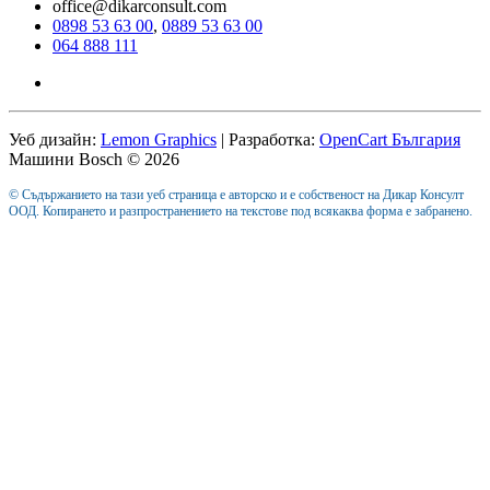
office@dikarconsult.com
0898 53 63 00
,
0889 53 63 00
064 888 111
Уеб дизайн:
Lemon Graphics
| Разработка:
OpenCart България
Машини Bosch © 2026
© Съдържанието на тази уеб страница е авторско и е собственост на Дикар Консулт
ООД. Копирането и разпространението на текстове под всякаква форма е забранено.