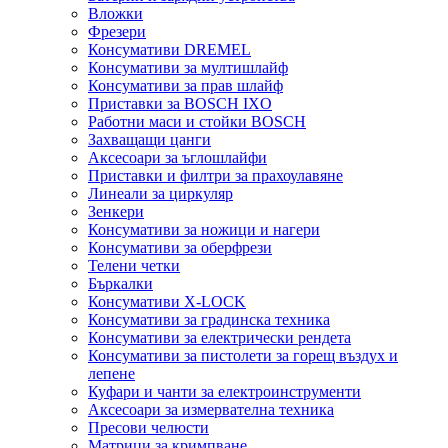
Вложки
Фрезери
Консумативи DREMEL
Консумативи за мултишлайф
Консумативи за прав шлайф
Приставки за BOSCH IXO
Работни маси и стойки BOSCH
Захващащи цанги
Аксесоари за ъглошлайфи
Приставки и филтри за прахоулавяне
Линеали за циркуляр
Зенкери
Консумативи за ножици и нагери
Консумативи за оберфрези
Телени четки
Бъркалки
Консумативи X-LOCK
Консумативи за градинска техника
Консумативи за електрически рендета
Консумативи за пистолети за горещ въздух и
лепене
Куфари и чанти за електроинструменти
Аксесоари за измервателна техника
Пресови челюсти
Матрици за кримпване