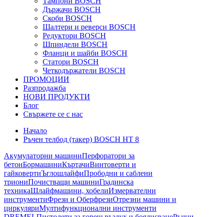
Тампони BOSCH
Държачи BOSCH
Скоби BOSCH
Шалтери и реверси BOSCH
Редуктори BOSCH
Шпиндели BOSCH
Фланци и шайби BOSCH
Статори BOSCH
Четкодържатели BOSCH
ПРОМОЦИИ
Разпродажба
НОВИ ПРОДУКТИ
Блог
Свържете се с нас
Начало
Ръчен телбод (такер) BOSCH HT 8
Акумулаторни машини
Перфоратори за
бетон
Бормашини
Къртачи
Винтоверти и
гайковерти
Ъглошлайфи
Прободни и саблени
триони
Почистващи машини
Градинска
техника
Шлайфмашини, хобели
Измервателни
инструменти
Фрези и Оберфрези
Отрезни машини и
циркуляри
Мултифункционални инструменти
DREMEL
Пистолети за горещ въздух и боядисване
Ръчни