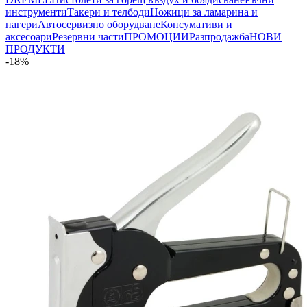
инструменти
Такери и телбоди
Ножици за ламарина и
нагери
Автосервизно оборудване
Консумативи и
аксесоари
Резервни части
ПРОМОЦИИ
Разпродажба
НОВИ
ПРОДУКТИ
-18%