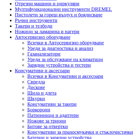
Отрезни машини и циркуляри
Мултифункционални инструменти DREMEL
Пистолети за горещ въздух и боядисване
Ръчни инструменти
Такери и телбоди
Ножици за ламарина и нагери
Автосервизно оборудване
Всички в Автосервизно оборудване
Уреди за диагностика и анализ
Газанализатори
Уреди за обслужване на климатици
Зарядни устройства и тестери
Консумативи и аксесоари
Всички в Консумативи и аксесоари
Свредла
Дискове
Шила и длета
Шкурки
Консумативи за такери
Боркорони
Патронници и адаптери
Ножове за триони
Битове за отвертки
Консумативи за прахосмукачки и стъклочистачки
Батерии и зарядни устройства