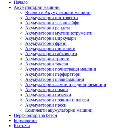
Начало
Акумулаторни машини
Всички в Акумулаторни машини
Акумулаторни винтоверти
Акумулаторни ъглошлайфи
Акумулаторни рендета
Акумулаторни мултиинструменти
Акумулаторни циркуляри
Акумулаторни фрези
Акумулаторни пистолети
Акумулаторни гайковерти
Акумулаторни триони
Акумулаторни такери
Акумулаторни почистващи машини
Акумулаторни перфоратори
Акумулаторни шлайфмашини
Акумулаторни лампи и радиоприемници
Акумулаторни помпи
Акумулаторни нитачки
Акумулаторни ножици и нагери
Акумулаторни преси
Комплекти акумулаторни машини
Перфоратори за бетон
Бормашини
Къртачи