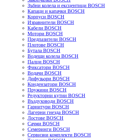
Зъбни колела и ексцентици BOSCH
Капаци и капачки BOSCH
Корпуси BOSCH
Изравнители BOSCH
Кабели BOSCH
Мотори BOSCH
Предпазители BOSCH
Плотове BOSCH
Бутала BOSCH
Водещи колела BOSCH
Палци BOSCH
Фиксатори BOSCH
Водачи BOSCH
Дифузьори BOSCH
Кондензатори BOSCH
Пружини BOSCH
Редукторни кутии BOSCH
Въздуховоди BOSCH
Гарнитури BOSCH
Лагерни гнезда BOSCH
Лостове BOSCH
Сачми BOSCH
Семеринги BOSCH
Сервизни комплекти BOSCH