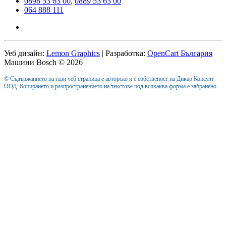
0898 53 63 00
,
0889 53 63 00
064 888 111
Уеб дизайн:
Lemon Graphics
| Разработка:
OpenCart България
Машини Bosch © 2026
© Съдържанието на тази уеб страница е авторско и е собственост на Дикар Консулт
ООД. Копирането и разпространението на текстове под всякаква форма е забранено.