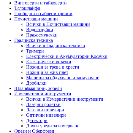
Винтоверти и гайковерти
Ъглошлайфи
Прободни и саблени триони
Почистващи машини
Всички в Почистващи машини
Водоструйки
Прахосмукачки
Градинска техника
Всички в Градинска техника
Тримери
Електрически и Акумулаторни Косачки
Електрически резачки
Ножици за трева и храсти
Ножици за жив плет
Машини за обдухване и засмукване
Дробилки
Шлайфмашини, хобели
Измервателни инструменти
Всички в Измервателни инструменти
Лазерни ролетки
Лазерни нивелири
Оптични нивелири
Детектори
Други уреди за измерване
Фрези и Оберфрези