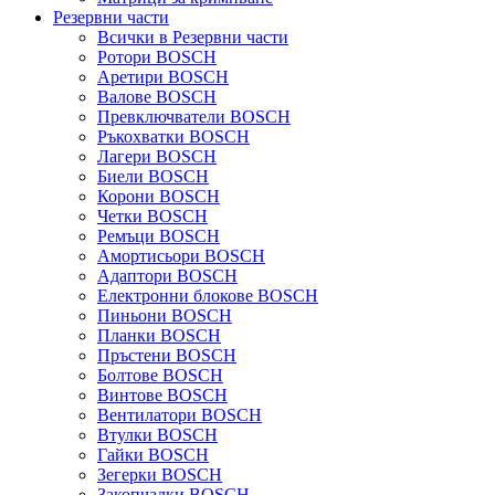
Резервни части
Всички в Резервни части
Ротори BOSCH
Аретири BOSCH
Валове BOSCH
Превключватели BOSCH
Ръкохватки BOSCH
Лагери BOSCH
Биели BOSCH
Корони BOSCH
Четки BOSCH
Ремъци BOSCH
Амортисьори BOSCH
Адаптори BOSCH
Електронни блокове BOSCH
Пиньони BOSCH
Планки BOSCH
Пръстени BOSCH
Болтове BOSCH
Винтове BOSCH
Вентилатори BOSCH
Втулки BOSCH
Гайки BOSCH
Зегерки BOSCH
Закопчалки BOSCH