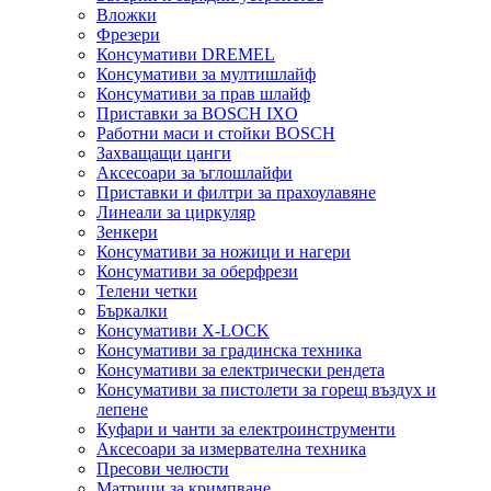
Вложки
Фрезери
Консумативи DREMEL
Консумативи за мултишлайф
Консумативи за прав шлайф
Приставки за BOSCH IXO
Работни маси и стойки BOSCH
Захващащи цанги
Аксесоари за ъглошлайфи
Приставки и филтри за прахоулавяне
Линеали за циркуляр
Зенкери
Консумативи за ножици и нагери
Консумативи за оберфрези
Телени четки
Бъркалки
Консумативи X-LOCK
Консумативи за градинска техника
Консумативи за електрически рендета
Консумативи за пистолети за горещ въздух и
лепене
Куфари и чанти за електроинструменти
Аксесоари за измервателна техника
Пресови челюсти
Матрици за кримпване