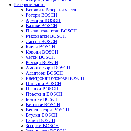
Резервни части
Всички в Резервни части
Ротори BOSCH
Аретири BOSCH
Валове BOSCH
Превключватели BOSCH
Ръкохватки BOSCH
Лагери BOSCH
Биели BOSCH
Корони BOSCH
Четки BOSCH
Ремъци BOSCH
Амортисьори BOSCH
Адаптори BOSCH
Електронни блокове BOSCH
Пиньони BOSCH
Планки BOSCH
Пръстени BOSCH
Болтове BOSCH
Винтове BOSCH
Вентилатори BOSCH
Втулки BOSCH
Гайки BOSCH
Зегерки BOSCH
Закопчалки BOSCH