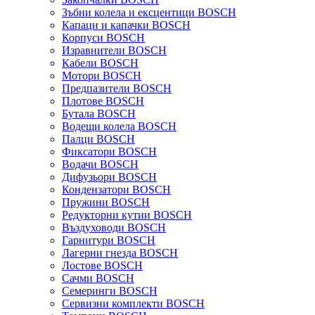
Зъбни колела и ексцентици BOSCH
Капаци и капачки BOSCH
Корпуси BOSCH
Изравнители BOSCH
Кабели BOSCH
Мотори BOSCH
Предпазители BOSCH
Плотове BOSCH
Бутала BOSCH
Водещи колела BOSCH
Палци BOSCH
Фиксатори BOSCH
Водачи BOSCH
Дифузьори BOSCH
Кондензатори BOSCH
Пружини BOSCH
Редукторни кутии BOSCH
Въздуховоди BOSCH
Гарнитури BOSCH
Лагерни гнезда BOSCH
Лостове BOSCH
Сачми BOSCH
Семеринги BOSCH
Сервизни комплекти BOSCH