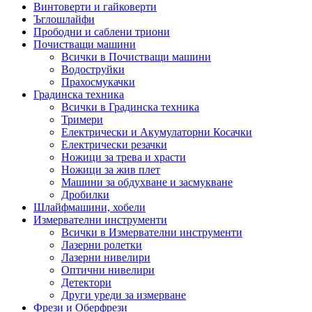
Винтоверти и гайковерти
Ъглошлайфи
Прободни и саблени триони
Почистващи машини
Всички в Почистващи машини
Водоструйки
Прахосмукачки
Градинска техника
Всички в Градинска техника
Тримери
Електрически и Акумулаторни Косачки
Електрически резачки
Ножици за трева и храсти
Ножици за жив плет
Машини за обдухване и засмукване
Дробилки
Шлайфмашини, хобели
Измервателни инструменти
Всички в Измервателни инструменти
Лазерни ролетки
Лазерни нивелири
Оптични нивелири
Детектори
Други уреди за измерване
Фрези и Оберфрези