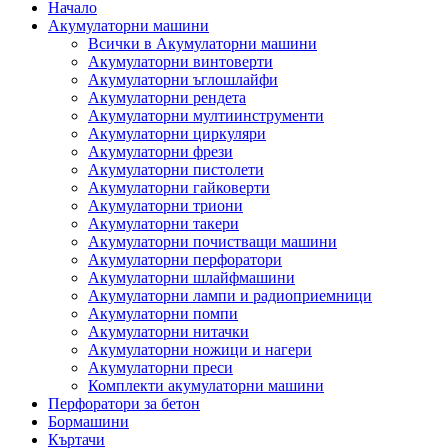
Начало
Акумулаторни машини
Всички в Акумулаторни машини
Акумулаторни винтоверти
Акумулаторни ъглошлайфи
Акумулаторни рендета
Акумулаторни мултиинструменти
Акумулаторни циркуляри
Акумулаторни фрези
Акумулаторни пистолети
Акумулаторни гайковерти
Акумулаторни триони
Акумулаторни такери
Акумулаторни почистващи машини
Акумулаторни перфоратори
Акумулаторни шлайфмашини
Акумулаторни лампи и радиоприемници
Акумулаторни помпи
Акумулаторни нитачки
Акумулаторни ножици и нагери
Акумулаторни преси
Комплекти акумулаторни машини
Перфоратори за бетон
Бормашини
Къртачи