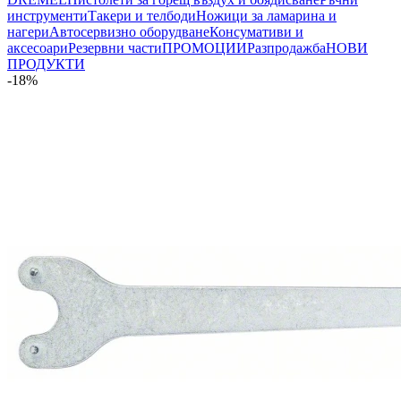
инструменти
Такери и телбоди
Ножици за ламарина и
нагери
Автосервизно оборудване
Консумативи и
аксесоари
Резервни части
ПРОМОЦИИ
Разпродажба
НОВИ
ПРОДУКТИ
-18%