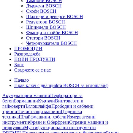
Тампони BOSCH
Държачи BOSCH
Скоби BOSCH
Шалтери и реверси BOSCH
Редуктори BOSCH
Шпиндели BOSCH
Фланци и шайби BOSCH
Статори BOSCH
Четкодържатели BOSCH
ПРОМОЦИИ
Разпродажба
НОВИ ПРОДУКТИ
Блог
Свържете се с нас
Начало
Прав ключ с два щифта BOSCH за ъглошлайф
Акумулаторни машини
Перфоратори за
бетон
Бормашини
Къртачи
Винтоверти и
гайковерти
Ъглошлайфи
Прободни и саблени
триони
Почистващи машини
Градинска
техника
Шлайфмашини, хобели
Измервателни
инструменти
Фрези и Оберфрези
Отрезни машини и
циркуляри
Мултифункционални инструменти
DREMEL
Пистолети за горещ въздух и боядисване
Ръчни