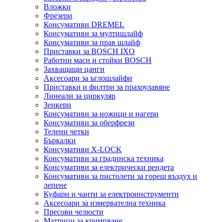
Вложки
Фрезери
Консумативи DREMEL
Консумативи за мултишлайф
Консумативи за прав шлайф
Приставки за BOSCH IXO
Работни маси и стойки BOSCH
Захващащи цанги
Аксесоари за ъглошлайфи
Приставки и филтри за прахоулавяне
Линеали за циркуляр
Зенкери
Консумативи за ножици и нагери
Консумативи за оберфрези
Телени четки
Бъркалки
Консумативи X-LOCK
Консумативи за градинска техника
Консумативи за електрически рендета
Консумативи за пистолети за горещ въздух и
лепене
Куфари и чанти за електроинструменти
Аксесоари за измервателна техника
Пресови челюсти
Матрици за кримпване