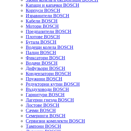
Капаци и капачки BOSCH
Корпуси BOSCH
Изравнители BOSCH
Кабели BOSCH
Мотори BOSCH
Предпазители BOSCH
Плотове BOSCH
Бутала BOSCH
Водещи колела BOSCH
Палци BOSCH
Фиксатори BOSCH
Водачи BOSCH
Дифузьори BOSCH
Кондензатори BOSCH
Пружини BOSCH
Редукторни кутии BOSCH
Въздуховоди BOSCH
Гарнитури BOSCH
Лагерни гнезда BOSCH
Лостове BOSCH
Сачми BOSCH
Семеринги BOSCH
Сервизни комплекти BOSCH
Тампони BOSCH