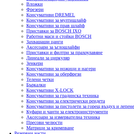
Вложки
Фрезери
Консумативи DREMEL
Консумативи за мултишлайф
Консумативи за прав шлайф
Приставки за BOSCH IXO
Работни маси и стойки BOSCH
Захващащи цанги
Аксесоари за ъглошлайфи
Приставки и филтри за прахоулавяне
Линеали за циркуляр
Зенкери
Консумативи за ножици и нагери
Консумативи за оберфрези
Телени четки
Бъркалки
Консумативи X-LOCK
Консумативи за градинска техника
Консумативи за електрически рендета
Консумативи за пистолети за горещ въздух и лепен
Куфари и чанти за електроинструменти
Аксесоари за измервателна техника
Пресови челюсти
Матрици за кримпване
Резервни части