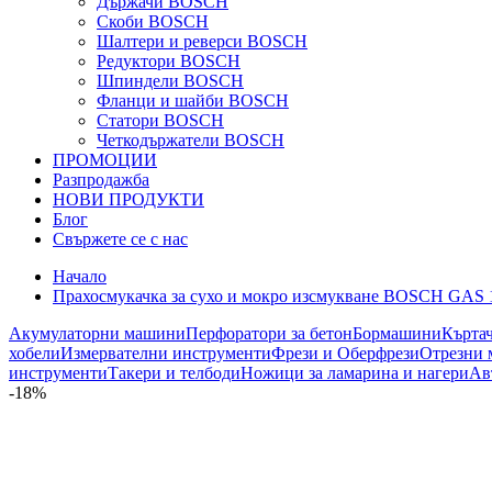
Държачи BOSCH
Скоби BOSCH
Шалтери и реверси BOSCH
Редуктори BOSCH
Шпиндели BOSCH
Фланци и шайби BOSCH
Статори BOSCH
Четкодържатели BOSCH
ПРОМОЦИИ
Разпродажба
НОВИ ПРОДУКТИ
Блог
Свържете се с нас
Начало
Прахосмукачка за сухо и мокро изсмукване BOSCH GAS 
Акумулаторни машини
Перфоратори за бетон
Бормашини
Кърта
хобели
Измервателни инструменти
Фрези и Оберфрези
Отрезни 
инструменти
Такери и телбоди
Ножици за ламарина и нагери
Ав
-18%