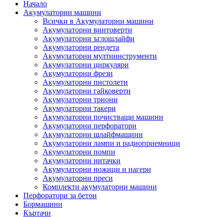
Начало
Акумулаторни машини
Всички в Акумулаторни машини
Акумулаторни винтоверти
Акумулаторни ъглошлайфи
Акумулаторни рендета
Акумулаторни мултиинструменти
Акумулаторни циркуляри
Акумулаторни фрези
Акумулаторни пистолети
Акумулаторни гайковерти
Акумулаторни триони
Акумулаторни такери
Акумулаторни почистващи машини
Акумулаторни перфоратори
Акумулаторни шлайфмашини
Акумулаторни лампи и радиоприемници
Акумулаторни помпи
Акумулаторни нитачки
Акумулаторни ножици и нагери
Акумулаторни преси
Комплекти акумулаторни машини
Перфоратори за бетон
Бормашини
Къртачи