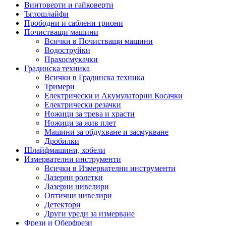
Винтоверти и гайковерти
Ъглошлайфи
Прободни и саблени триони
Почистващи машини
Всички в Почистващи машини
Водоструйки
Прахосмукачки
Градинска техника
Всички в Градинска техника
Тримери
Електрически и Акумулаторни Косачки
Електрически резачки
Ножици за трева и храсти
Ножици за жив плет
Машини за обдухване и засмукване
Дробилки
Шлайфмашини, хобели
Измервателни инструменти
Всички в Измервателни инструменти
Лазерни ролетки
Лазерни нивелири
Оптични нивелири
Детектори
Други уреди за измерване
Фрези и Оберфрези