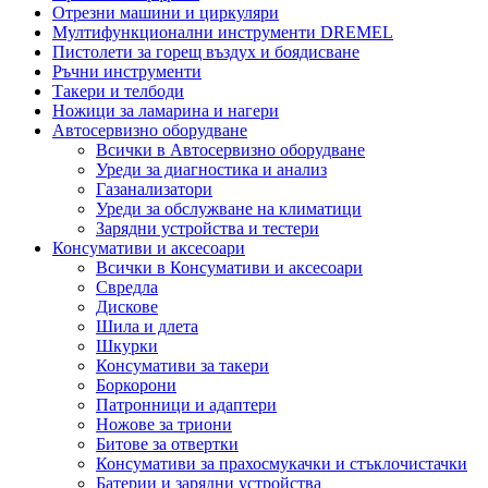
Отрезни машини и циркуляри
Мултифункционални инструменти DREMEL
Пистолети за горещ въздух и боядисване
Ръчни инструменти
Такери и телбоди
Ножици за ламарина и нагери
Автосервизно оборудване
Всички в Автосервизно оборудване
Уреди за диагностика и анализ
Газанализатори
Уреди за обслужване на климатици
Зарядни устройства и тестери
Консумативи и аксесоари
Всички в Консумативи и аксесоари
Свредла
Дискове
Шила и длета
Шкурки
Консумативи за такери
Боркорони
Патронници и адаптери
Ножове за триони
Битове за отвертки
Консумативи за прахосмукачки и стъклочистачки
Батерии и зарядни устройства