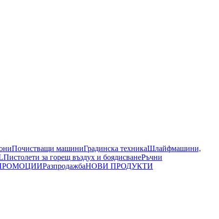
иони
Почистващи машини
Градинска техника
Шлайфмашини,
L
Пистолети за горещ въздух и боядисване
Ръчни
ПРОМОЦИИ
Разпродажба
НОВИ ПРОДУКТИ