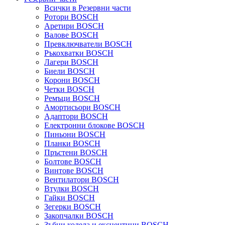
Всички в Резервни части
Ротори BOSCH
Аретири BOSCH
Валове BOSCH
Превключватели BOSCH
Ръкохватки BOSCH
Лагери BOSCH
Биели BOSCH
Корони BOSCH
Четки BOSCH
Ремъци BOSCH
Амортисьори BOSCH
Адаптори BOSCH
Електронни блокове BOSCH
Пиньони BOSCH
Планки BOSCH
Пръстени BOSCH
Болтове BOSCH
Винтове BOSCH
Вентилатори BOSCH
Втулки BOSCH
Гайки BOSCH
Зегерки BOSCH
Закопчалки BOSCH
Зъбни колела и ексцентици BOSCH