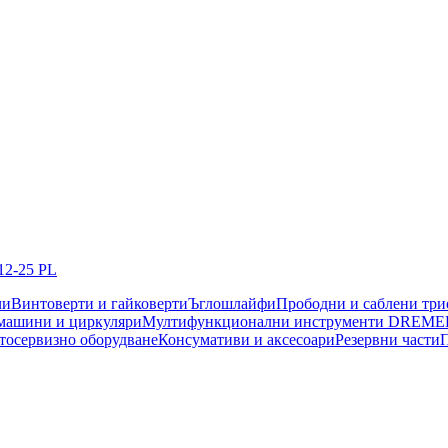
12-25 PL
чи
Винтоверти и гайковерти
Ъглошлайфи
Прободни и саблени тр
машини и циркуляри
Мултифункционални инструменти DREME
тосервизно оборудване
Консумативи и аксесоари
Резервни части