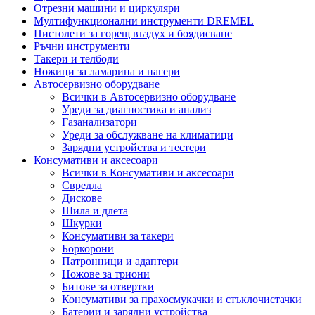
Отрезни машини и циркуляри
Мултифункционални инструменти DREMEL
Пистолети за горещ въздух и боядисване
Ръчни инструменти
Такери и телбоди
Ножици за ламарина и нагери
Автосервизно оборудване
Всички в Автосервизно оборудване
Уреди за диагностика и анализ
Газанализатори
Уреди за обслужване на климатици
Зарядни устройства и тестери
Консумативи и аксесоари
Всички в Консумативи и аксесоари
Свредла
Дискове
Шила и длета
Шкурки
Консумативи за такери
Боркорони
Патронници и адаптери
Ножове за триони
Битове за отвертки
Консумативи за прахосмукачки и стъклочистачки
Батерии и зарядни устройства