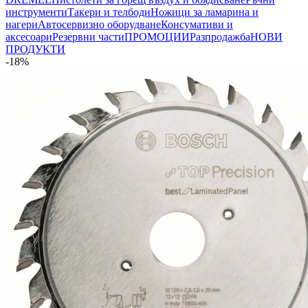
инструменти
Такери и телбоди
Ножици за ламарина и
нагери
Автосервизно оборудване
Консумативи и
аксесоари
Резервни части
ПРОМОЦИИ
Разпродажба
НОВИ
ПРОДУКТИ
-18%