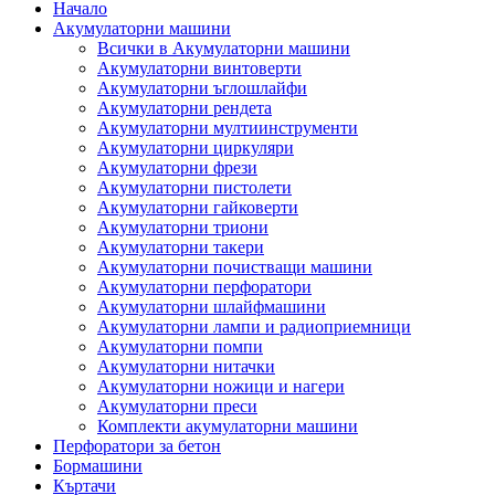
Начало
Акумулаторни машини
Всички в Акумулаторни машини
Акумулаторни винтоверти
Акумулаторни ъглошлайфи
Акумулаторни рендета
Акумулаторни мултиинструменти
Акумулаторни циркуляри
Акумулаторни фрези
Акумулаторни пистолети
Акумулаторни гайковерти
Акумулаторни триони
Акумулаторни такери
Акумулаторни почистващи машини
Акумулаторни перфоратори
Акумулаторни шлайфмашини
Акумулаторни лампи и радиоприемници
Акумулаторни помпи
Акумулаторни нитачки
Акумулаторни ножици и нагери
Акумулаторни преси
Комплекти акумулаторни машини
Перфоратори за бетон
Бормашини
Къртачи