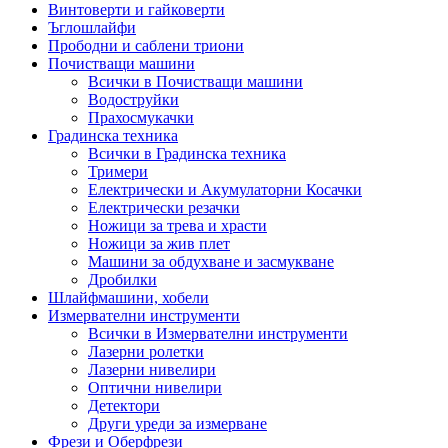
Винтоверти и гайковерти
Ъглошлайфи
Прободни и саблени триони
Почистващи машини
Всички в Почистващи машини
Водоструйки
Прахосмукачки
Градинска техника
Всички в Градинска техника
Тримери
Електрически и Акумулаторни Косачки
Електрически резачки
Ножици за трева и храсти
Ножици за жив плет
Машини за обдухване и засмукване
Дробилки
Шлайфмашини, хобели
Измервателни инструменти
Всички в Измервателни инструменти
Лазерни ролетки
Лазерни нивелири
Оптични нивелири
Детектори
Други уреди за измерване
Фрези и Оберфрези