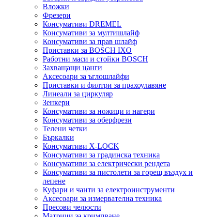
Вложки
Фрезери
Консумативи DREMEL
Консумативи за мултишлайф
Консумативи за прав шлайф
Приставки за BOSCH IXO
Работни маси и стойки BOSCH
Захващащи цанги
Аксесоари за ъглошлайфи
Приставки и филтри за прахоулавяне
Линеали за циркуляр
Зенкери
Консумативи за ножици и нагери
Консумативи за оберфрези
Телени четки
Бъркалки
Консумативи X-LOCK
Консумативи за градинска техника
Консумативи за електрически рендета
Консумативи за пистолети за горещ въздух и
лепене
Куфари и чанти за електроинструменти
Аксесоари за измервателна техника
Пресови челюсти
Матрици за кримпване