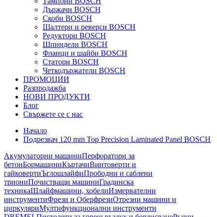
Тампони BOSCH
Държачи BOSCH
Скоби BOSCH
Шалтери и реверси BOSCH
Редуктори BOSCH
Шпиндели BOSCH
Фланци и шайби BOSCH
Статори BOSCH
Четкодържатели BOSCH
ПРОМОЦИИ
Разпродажба
НОВИ ПРОДУКТИ
Блог
Свържете се с нас
Начало
Подрезвач 120 mm Top Precision Laminated Panel BOSCH
Акумулаторни машини
Перфоратори за
бетон
Бормашини
Къртачи
Винтоверти и
гайковерти
Ъглошлайфи
Прободни и саблени
триони
Почистващи машини
Градинска
техника
Шлайфмашини, хобели
Измервателни
инструменти
Фрези и Оберфрези
Отрезни машини и
циркуляри
Мултифункционални инструменти
DREMEL
Пистолети за горещ въздух и боядисване
Ръчни