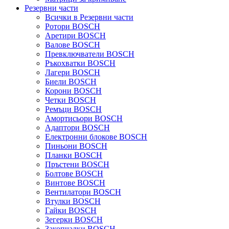
Резервни части
Всички в Резервни части
Ротори BOSCH
Аретири BOSCH
Валове BOSCH
Превключватели BOSCH
Ръкохватки BOSCH
Лагери BOSCH
Биели BOSCH
Корони BOSCH
Четки BOSCH
Ремъци BOSCH
Амортисьори BOSCH
Адаптори BOSCH
Електронни блокове BOSCH
Пиньони BOSCH
Планки BOSCH
Пръстени BOSCH
Болтове BOSCH
Винтове BOSCH
Вентилатори BOSCH
Втулки BOSCH
Гайки BOSCH
Зегерки BOSCH
Закопчалки BOSCH