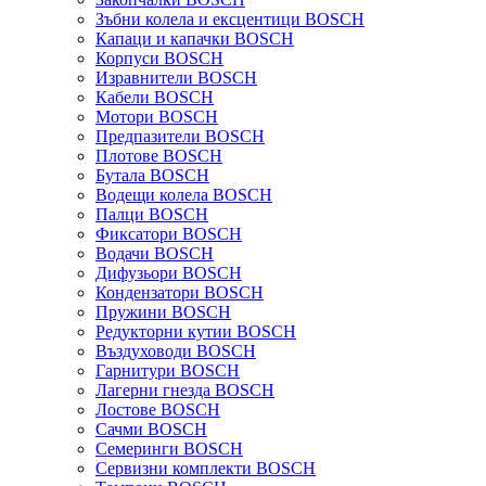
Зъбни колела и ексцентици BOSCH
Капаци и капачки BOSCH
Корпуси BOSCH
Изравнители BOSCH
Кабели BOSCH
Мотори BOSCH
Предпазители BOSCH
Плотове BOSCH
Бутала BOSCH
Водещи колела BOSCH
Палци BOSCH
Фиксатори BOSCH
Водачи BOSCH
Дифузьори BOSCH
Кондензатори BOSCH
Пружини BOSCH
Редукторни кутии BOSCH
Въздуховоди BOSCH
Гарнитури BOSCH
Лагерни гнезда BOSCH
Лостове BOSCH
Сачми BOSCH
Семеринги BOSCH
Сервизни комплекти BOSCH