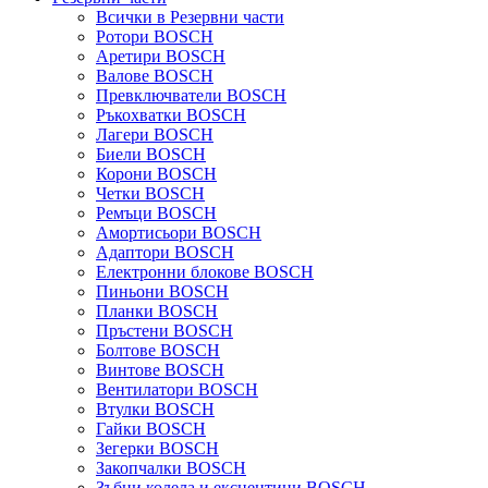
Всички в Резервни части
Ротори BOSCH
Аретири BOSCH
Валове BOSCH
Превключватели BOSCH
Ръкохватки BOSCH
Лагери BOSCH
Биели BOSCH
Корони BOSCH
Четки BOSCH
Ремъци BOSCH
Амортисьори BOSCH
Адаптори BOSCH
Електронни блокове BOSCH
Пиньони BOSCH
Планки BOSCH
Пръстени BOSCH
Болтове BOSCH
Винтове BOSCH
Вентилатори BOSCH
Втулки BOSCH
Гайки BOSCH
Зегерки BOSCH
Закопчалки BOSCH
Зъбни колела и ексцентици BOSCH