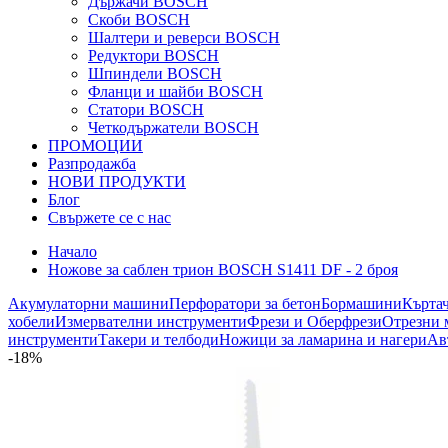
Държачи BOSCH
Скоби BOSCH
Шалтери и реверси BOSCH
Редуктори BOSCH
Шпиндели BOSCH
Фланци и шайби BOSCH
Статори BOSCH
Четкодържатели BOSCH
ПРОМОЦИИ
Разпродажба
НОВИ ПРОДУКТИ
Блог
Свържете се с нас
Начало
Ножове за саблен трион BOSCH S1411 DF - 2 броя
Акумулаторни машини
Перфоратори за бетон
Бормашини
Кърта
хобели
Измервателни инструменти
Фрези и Оберфрези
Отрезни 
инструменти
Такери и телбоди
Ножици за ламарина и нагери
Ав
-18%