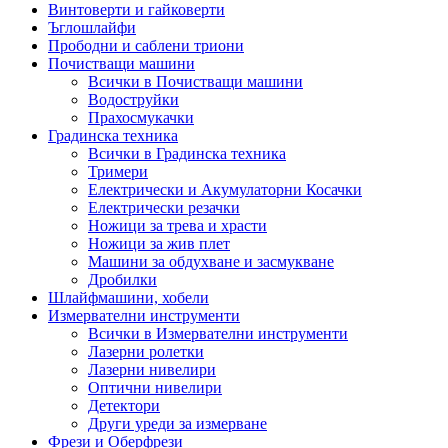
Винтоверти и гайковерти
Ъглошлайфи
Прободни и саблени триони
Почистващи машини
Всички в Почистващи машини
Водоструйки
Прахосмукачки
Градинска техника
Всички в Градинска техника
Тримери
Електрически и Акумулаторни Косачки
Електрически резачки
Ножици за трева и храсти
Ножици за жив плет
Машини за обдухване и засмукване
Дробилки
Шлайфмашини, хобели
Измервателни инструменти
Всички в Измервателни инструменти
Лазерни ролетки
Лазерни нивелири
Оптични нивелири
Детектори
Други уреди за измерване
Фрези и Оберфрези