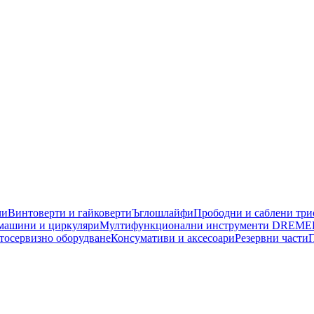
чи
Винтоверти и гайковерти
Ъглошлайфи
Прободни и саблени тр
машини и циркуляри
Мултифункционални инструменти DREME
тосервизно оборудване
Консумативи и аксесоари
Резервни части