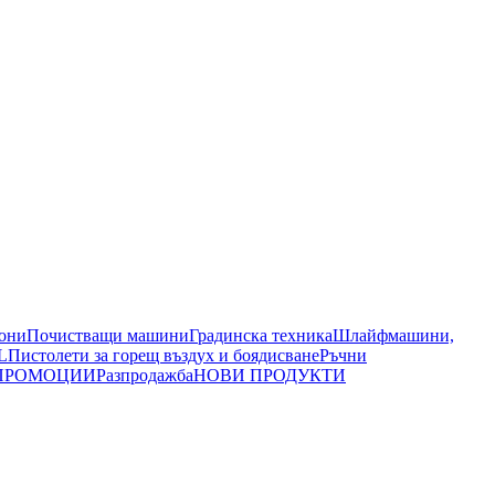
иони
Почистващи машини
Градинска техника
Шлайфмашини,
L
Пистолети за горещ въздух и боядисване
Ръчни
ПРОМОЦИИ
Разпродажба
НОВИ ПРОДУКТИ