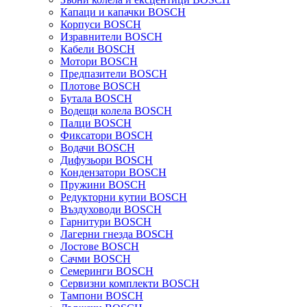
Капаци и капачки BOSCH
Корпуси BOSCH
Изравнители BOSCH
Кабели BOSCH
Мотори BOSCH
Предпазители BOSCH
Плотове BOSCH
Бутала BOSCH
Водещи колела BOSCH
Палци BOSCH
Фиксатори BOSCH
Водачи BOSCH
Дифузьори BOSCH
Кондензатори BOSCH
Пружини BOSCH
Редукторни кутии BOSCH
Въздуховоди BOSCH
Гарнитури BOSCH
Лагерни гнезда BOSCH
Лостове BOSCH
Сачми BOSCH
Семеринги BOSCH
Сервизни комплекти BOSCH
Тампони BOSCH