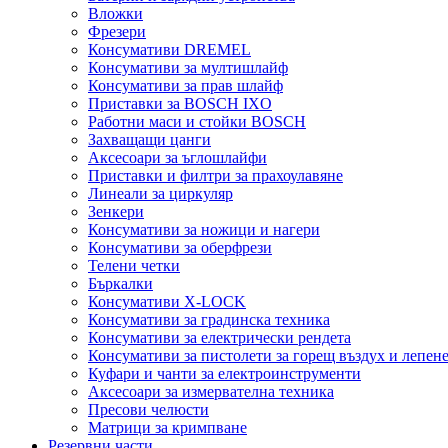
Вложки
Фрезери
Консумативи DREMEL
Консумативи за мултишлайф
Консумативи за прав шлайф
Приставки за BOSCH IXO
Работни маси и стойки BOSCH
Захващащи цанги
Аксесоари за ъглошлайфи
Приставки и филтри за прахоулавяне
Линеали за циркуляр
Зенкери
Консумативи за ножици и нагери
Консумативи за оберфрези
Телени четки
Бъркалки
Консумативи X-LOCK
Консумативи за градинска техника
Консумативи за електрически рендета
Консумативи за пистолети за горещ въздух и лепен
Куфари и чанти за електроинструменти
Аксесоари за измервателна техника
Пресови челюсти
Матрици за кримпване
Резервни части