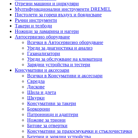
Отрезни машини и циркуляри
Мултифункционални инструменти DREMEL
Пистолети за горещ въздух и боядисване
Ръчни инструменти
Такери и телбоди
Ножици за ламарина и нагери
Автосервизно оборудване
Всички в Автосервизно оборудване
Уреди за диагностика и анализ
Газанализатори
Уреди за обслужване на климатици
Зарядни устройства и тестери
Консумативи и аксесоари
Всички в Консумативи и аксесоари
Свредла
Дискове
Шила и длета
Шкурки
Консумативи за такери
Боркорони
Патронници и адаптери
Ножове за триони
Битове за отвертки
Консумативи за прахосмукачки и стъклочистачки
Батерии и зарядни устройства