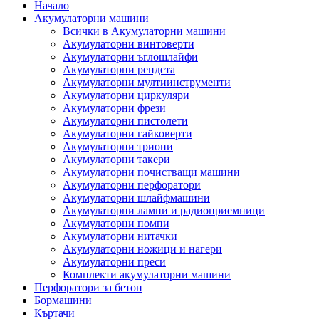
Начало
Акумулаторни машини
Всички в Акумулаторни машини
Акумулаторни винтоверти
Акумулаторни ъглошлайфи
Акумулаторни рендета
Акумулаторни мултиинструменти
Акумулаторни циркуляри
Акумулаторни фрези
Акумулаторни пистолети
Акумулаторни гайковерти
Акумулаторни триони
Акумулаторни такери
Акумулаторни почистващи машини
Акумулаторни перфоратори
Акумулаторни шлайфмашини
Акумулаторни лампи и радиоприемници
Акумулаторни помпи
Акумулаторни нитачки
Акумулаторни ножици и нагери
Акумулаторни преси
Комплекти акумулаторни машини
Перфоратори за бетон
Бормашини
Къртачи