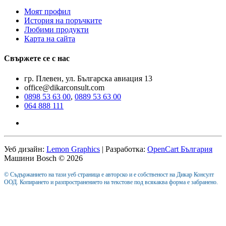
Моят профил
История на поръчките
Любими продукти
Карта на сайта
Свържете се с нас
гр. Плевен, ул. Българска авиация 13
office@dikarconsult.com
0898 53 63 00
,
0889 53 63 00
064 888 111
Уеб дизайн:
Lemon Graphics
| Разработка:
OpenCart България
Машини Bosch © 2026
© Съдържанието на тази уеб страница е авторско и е собственост на Дикар Консулт
ООД. Копирането и разпространението на текстове под всякаква форма е забранено.