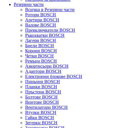
Резервни части
Всички в Резервни части
Ротори BOSCH
Аретири BOSCH
Валове BOSCH
Превключватели BOSCH
Ръкохватки BOSCH
Лагери BOSCH
Биели BOSCH
Корони BOSCH
Четки BOSCH
Ремъци BOSCH
Амортисьори BOSCH
Адаптори BOSCH
Електронни блокове BOSCH
Пиньони BOSCH
Планки BOSCH
Пръстени BOSCH
Болтове BOSCH
Винтове BOSCH
Вентилатори BOSCH
Втулки BOSCH
Гайки BOSCH
Зегерки BOSCH
Закопчалки BOSCH