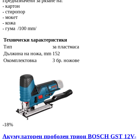
Предназначени за рязане на:
- картон
- стиропор
- мокет
- кожа
- гума /100 mm/
Технически характеристики
Тип
за пластмаса
Дължина на ножа, mm
152
Окомплектовка
3 бр. ножове
-18%
Акумулаторен прободен трион BOSCH GST 12V-