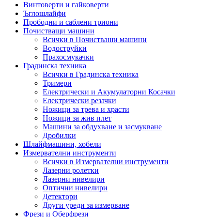
Винтоверти и гайковерти
Ъглошлайфи
Прободни и саблени триони
Почистващи машини
Всички в Почистващи машини
Водоструйки
Прахосмукачки
Градинска техника
Всички в Градинска техника
Тримери
Електрически и Акумулаторни Косачки
Електрически резачки
Ножици за трева и храсти
Ножици за жив плет
Машини за обдухване и засмукване
Дробилки
Шлайфмашини, хобели
Измервателни инструменти
Всички в Измервателни инструменти
Лазерни ролетки
Лазерни нивелири
Оптични нивелири
Детектори
Други уреди за измерване
Фрези и Оберфрези