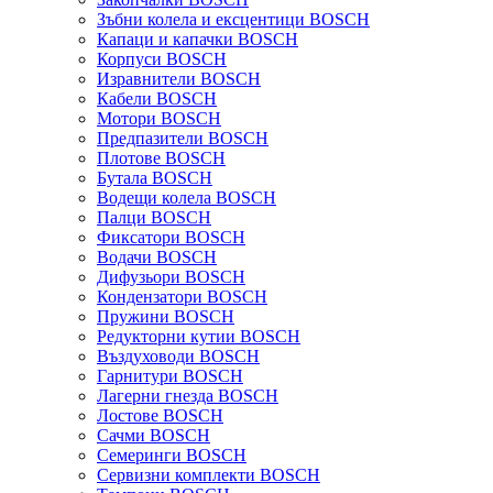
Зъбни колела и ексцентици BOSCH
Капаци и капачки BOSCH
Корпуси BOSCH
Изравнители BOSCH
Кабели BOSCH
Мотори BOSCH
Предпазители BOSCH
Плотове BOSCH
Бутала BOSCH
Водещи колела BOSCH
Палци BOSCH
Фиксатори BOSCH
Водачи BOSCH
Дифузьори BOSCH
Кондензатори BOSCH
Пружини BOSCH
Редукторни кутии BOSCH
Въздуховоди BOSCH
Гарнитури BOSCH
Лагерни гнезда BOSCH
Лостове BOSCH
Сачми BOSCH
Семеринги BOSCH
Сервизни комплекти BOSCH