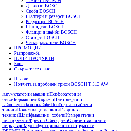
Тампони BOSCH
Държачи BOSCH
Скоби BOSCH
Шалтери и реверси BOSCH
Редуктори BOSCH
Шпиндели BOSCH
Фланци и шайби BOSCH
Статори BOSCH
Четкодържатели BOSCH
ПРОМОЦИИ
Разпродажба
НОВИ ПРОДУКТИ
Блог
Свържете се с нас
Начало
Ножчета за прободен трион BOSCH Т 313 AW
Акумулаторни машини
Перфоратори за
бетон
Бормашини
Къртачи
Винтоверти и
гайковерти
Ъглошлайфи
Прободни и саблени
триони
Почистващи машини
Градинска
техника
Шлайфмашини, хобели
Измервателни
инструменти
Фрези и Оберфрези
Отрезни машини и
циркуляри
Мултифункционални инструменти
DREMEL
Пистолети за горещ въздух и боядисване
Ръчни