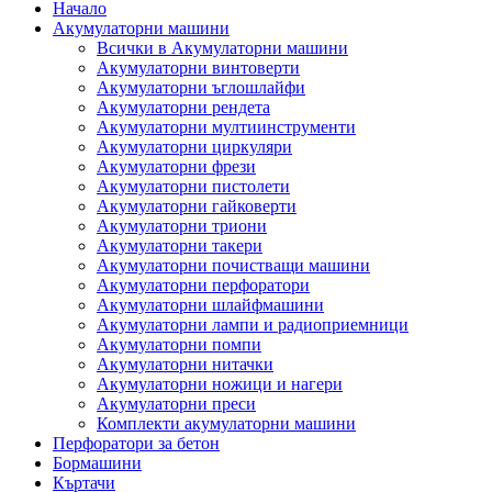
Начало
Акумулаторни машини
Всички в Акумулаторни машини
Акумулаторни винтоверти
Акумулаторни ъглошлайфи
Акумулаторни рендета
Акумулаторни мултиинструменти
Акумулаторни циркуляри
Акумулаторни фрези
Акумулаторни пистолети
Акумулаторни гайковерти
Акумулаторни триони
Акумулаторни такери
Акумулаторни почистващи машини
Акумулаторни перфоратори
Акумулаторни шлайфмашини
Акумулаторни лампи и радиоприемници
Акумулаторни помпи
Акумулаторни нитачки
Акумулаторни ножици и нагери
Акумулаторни преси
Комплекти акумулаторни машини
Перфоратори за бетон
Бормашини
Къртачи