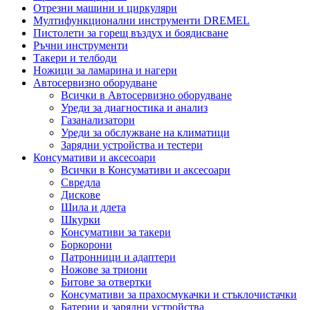
Отрезни машини и циркуляри
Мултифункционални инструменти DREMEL
Пистолети за горещ въздух и боядисване
Ръчни инструменти
Такери и телбоди
Ножици за ламарина и нагери
Автосервизно оборудване
Всички в Автосервизно оборудване
Уреди за диагностика и анализ
Газанализатори
Уреди за обслужване на климатици
Зарядни устройства и тестери
Консумативи и аксесоари
Всички в Консумативи и аксесоари
Свредла
Дискове
Шила и длета
Шкурки
Консумативи за такери
Боркорони
Патронници и адаптери
Ножове за триони
Битове за отвертки
Консумативи за прахосмукачки и стъклочистачки
Батерии и зарядни устройства