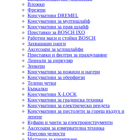
Вложки
Фрезери
Консумативи DREMEL
Консумативи за мултишлайф
Консумативи за прав шлайф
Приставки за BOSCH IXO
Работни маси и стойки BOSCH
Захващащи цанги
Аксесоари за ъглошлайфи
Приставки и филтри за прахоулавяне
Линеали за циркуляр
Зенкери
Консумативи за ножици и нагери
Консумативи за оберфрези
Телени четки
Бъркалки
Консумативи X-LOCK
Консумативи за градинска техника
Консумативи за електрически рендета
Консумативи за пистолети за горещ въздух и
лепене
Куфари и чанти за електроинструменти
Аксесоари за измервателна техника
Пресови челюсти
Матрици за кримпване