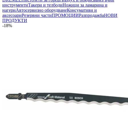
инструменти
Такери и телбоди
Ножици за ламарина и
нагери
Автосервизно оборудване
Консумативи и
аксесоари
Резервни части
ПРОМОЦИИ
Разпродажба
НОВИ
ПРОДУКТИ
-18%