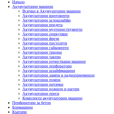
Начало
Акумулаторни машини
Всички в Акумулаторни машини
Акумулаторни винтоверти
Акумулаторни ъглошлайфи
Акумулаторни рендета
Акумулаторни мултиинструменти
Акумулаторни циркуляри
Акумулаторни фрези
Акумулаторни пистолети
Акумулаторни гайковерти
Акумулаторни триони
Акумулаторни такери
Акумулаторни почистващи машини
Акумулаторни перфоратори
Акумулаторни шлайфмашини
Акумулаторни лампи и радиоприемници
Акумулаторни помпи
Акумулаторни нитачки
Акумулаторни ножици и нагери
Акумулаторни преси
Комплекти акумулаторни машини
Перфоратори за бетон
Бормашини
Къртачи