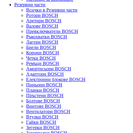
Резервни части
Всички в Резервни части
Ротори BOSCH
Аретири BOSCH
Валове BOSCH
Превключватели BOSCH
Ръкохватки BOSCH
Лагери BOSCH
Биели BOSCH
Корони BOSCH
Четки BOSCH
Ремъци BOSCH
Амортисьори BOSCH
Адаптори BOSCH
Електронни блокове BOSCH
Пиньони BOSCH
Планки BOSCH
Пръстени BOSCH
Болтове BOSCH
Винтове BOSCH
Вентилатори BOSCH
Втулки BOSCH
Гайки BOSCH
Зегерки BOSCH
Закопчалки BOSCH