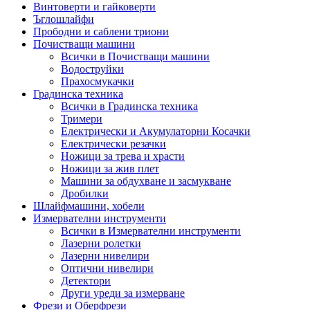
Винтоверти и гайковерти
Ъглошлайфи
Прободни и саблени триони
Почистващи машини
Всички в Почистващи машини
Водоструйки
Прахосмукачки
Градинска техника
Всички в Градинска техника
Тримери
Електрически и Акумулаторни Косачки
Електрически резачки
Ножици за трева и храсти
Ножици за жив плет
Машини за обдухване и засмукване
Дробилки
Шлайфмашини, хобели
Измервателни инструменти
Всички в Измервателни инструменти
Лазерни ролетки
Лазерни нивелири
Оптични нивелири
Детектори
Други уреди за измерване
Фрези и Оберфрези