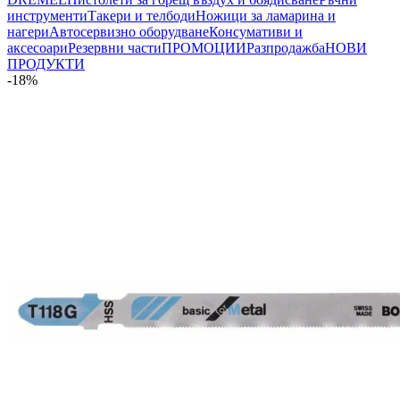
инструменти
Такери и телбоди
Ножици за ламарина и
нагери
Автосервизно оборудване
Консумативи и
аксесоари
Резервни части
ПРОМОЦИИ
Разпродажба
НОВИ
ПРОДУКТИ
-18%