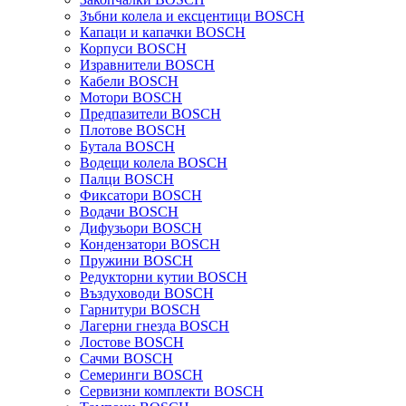
Зъбни колела и ексцентици BOSCH
Капаци и капачки BOSCH
Корпуси BOSCH
Изравнители BOSCH
Кабели BOSCH
Мотори BOSCH
Предпазители BOSCH
Плотове BOSCH
Бутала BOSCH
Водещи колела BOSCH
Палци BOSCH
Фиксатори BOSCH
Водачи BOSCH
Дифузьори BOSCH
Кондензатори BOSCH
Пружини BOSCH
Редукторни кутии BOSCH
Въздуховоди BOSCH
Гарнитури BOSCH
Лагерни гнезда BOSCH
Лостове BOSCH
Сачми BOSCH
Семеринги BOSCH
Сервизни комплекти BOSCH