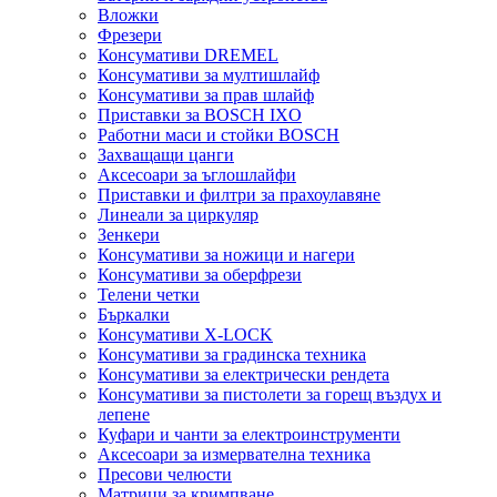
Вложки
Фрезери
Консумативи DREMEL
Консумативи за мултишлайф
Консумативи за прав шлайф
Приставки за BOSCH IXO
Работни маси и стойки BOSCH
Захващащи цанги
Аксесоари за ъглошлайфи
Приставки и филтри за прахоулавяне
Линеали за циркуляр
Зенкери
Консумативи за ножици и нагери
Консумативи за оберфрези
Телени четки
Бъркалки
Консумативи X-LOCK
Консумативи за градинска техника
Консумативи за електрически рендета
Консумативи за пистолети за горещ въздух и
лепене
Куфари и чанти за електроинструменти
Аксесоари за измервателна техника
Пресови челюсти
Матрици за кримпване