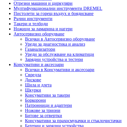
Отрезни машини и циркуляри
Мултифункционални инструменти DREMEL
Пистолети за горещ въздух и боядисване
Ръчни инструменти
Такери и телбоди
Ножици за ламарина и нагери
Автосервизно оборудване
Всички в Автосервизно оборудване
Уреди за диагностика и анализ
Газанализатори
Уреди за обслужване на климатици
Зарядни устройства и тестери
Консумативи и аксесоари
Всички в Консумативи и аксесоари
Свредла
Дискове
Шила и длета
Шкурки
Консумативи за такери
Боркорони
Патронници и адаптери
Ножове за триони
Битове за отвертки
Консумативи за прахосмукачки и стъклочистачки
Батерии и зарядни устройства