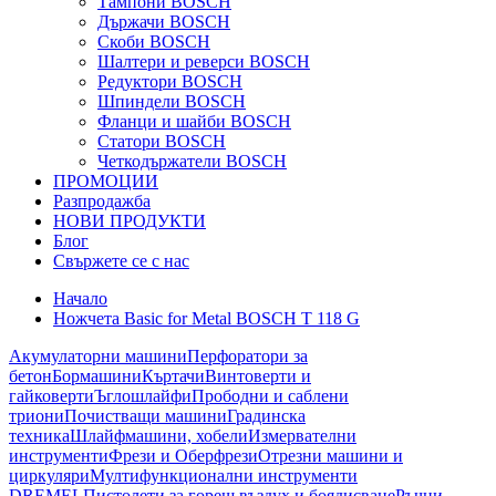
Тампони BOSCH
Държачи BOSCH
Скоби BOSCH
Шалтери и реверси BOSCH
Редуктори BOSCH
Шпиндели BOSCH
Фланци и шайби BOSCH
Статори BOSCH
Четкодържатели BOSCH
ПРОМОЦИИ
Разпродажба
НОВИ ПРОДУКТИ
Блог
Свържете се с нас
Начало
Ножчета Basic for Metal BOSCH Т 118 G
Акумулаторни машини
Перфоратори за
бетон
Бормашини
Къртачи
Винтоверти и
гайковерти
Ъглошлайфи
Прободни и саблени
триони
Почистващи машини
Градинска
техника
Шлайфмашини, хобели
Измервателни
инструменти
Фрези и Оберфрези
Отрезни машини и
циркуляри
Мултифункционални инструменти
DREMEL
Пистолети за горещ въздух и боядисване
Ръчни