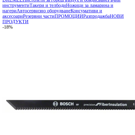
инструменти
Такери и телбоди
Ножици за ламарина и
нагери
Автосервизно оборудване
Консумативи и
аксесоари
Резервни части
ПРОМОЦИИ
Разпродажба
НОВИ
ПРОДУКТИ
-18%