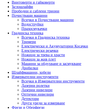
Винтоверти и гайковерти
Ъглошлайфи
Прободни и саблени триони
Почистващи машини
Всички в Почистващи машини
Водоструйки
Прахосмукачки
Градинска техника
Всички в Градинска техника
Тримери
Електрически и Акумулаторни Косачки
Електрически резачки
Ножици за трева и храсти
Ножици за жив плет
Машини за обдухване и засмукване
Дробилки
Шлайфмашини, хобели
Измервателни инструменти
Всички в Измервателни инструменти
Лазерни ролетки
Лазерни нивелири
Оптични нивелири
Детектори
Други уреди за измерване
Фрези и Оберфрези