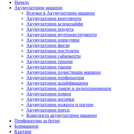
Начало
Акумулаторни машини
Всички в Акумулаторни машини
Акумулаторни винтоверти
Акумулаторни ъглошлайфи
Акумулаторни рендета
Акумулаторни мултиинструменти
Акумулаторни циркуляри
Акумулаторни фрези
Акумулаторни пистолети
Акумулаторни гайковерти
Акумулаторни триони
Акумулаторни такери
Акумулаторни почистващи машини
Акумулаторни перфоратори
Акумулаторни шлайфмашини
Акумулаторни лампи и радиоприемници
Акумулаторни помпи
Акумулаторни нитачки
Акумулаторни ножици и нагери
Акумулаторни преси
Комплекти акумулаторни машини
Перфоратори за бетон
Бормашини
Къртачи