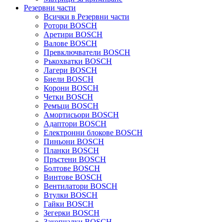
Резервни части
Всички в Резервни части
Ротори BOSCH
Аретири BOSCH
Валове BOSCH
Превключватели BOSCH
Ръкохватки BOSCH
Лагери BOSCH
Биели BOSCH
Корони BOSCH
Четки BOSCH
Ремъци BOSCH
Амортисьори BOSCH
Адаптори BOSCH
Електронни блокове BOSCH
Пиньони BOSCH
Планки BOSCH
Пръстени BOSCH
Болтове BOSCH
Винтове BOSCH
Вентилатори BOSCH
Втулки BOSCH
Гайки BOSCH
Зегерки BOSCH
Закопчалки BOSCH