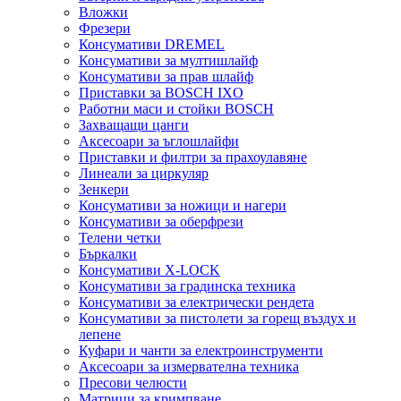
Вложки
Фрезери
Консумативи DREMEL
Консумативи за мултишлайф
Консумативи за прав шлайф
Приставки за BOSCH IXO
Работни маси и стойки BOSCH
Захващащи цанги
Аксесоари за ъглошлайфи
Приставки и филтри за прахоулавяне
Линеали за циркуляр
Зенкери
Консумативи за ножици и нагери
Консумативи за оберфрези
Телени четки
Бъркалки
Консумативи X-LOCK
Консумативи за градинска техника
Консумативи за електрически рендета
Консумативи за пистолети за горещ въздух и
лепене
Куфари и чанти за електроинструменти
Аксесоари за измервателна техника
Пресови челюсти
Матрици за кримпване