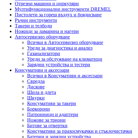
Отрезни машини и циркуляри
Мултифункционални инструменти DREMEL
Пистолети за горещ въздух и боядисване
Ръчни инструменти
Такери и телбоди
Ножици за ламарина и нагери
Автосервизно оборудване
Всички в Автосервизно оборудване
Уреди за диагностика и анализ
Газанализатори
Уреди за обслужване на климатици
Зарядни устройства и тестери
Консумативи и аксесоари
Всички в Консумативи и аксесоари
Свредла
Дискове
Шила и длета
Шкурки
Консумативи за такери
Боркорони
Патронници и адаптери
Ножове за триони
Битове за отвертки
Консумативи за прахосмукачки и стъклочистачки
Батерии и зарядни устройства