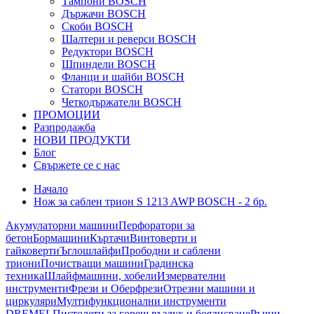
Тампони BOSCH
Държачи BOSCH
Скоби BOSCH
Шалтери и реверси BOSCH
Редуктори BOSCH
Шпиндели BOSCH
Фланци и шайби BOSCH
Статори BOSCH
Четкодържатели BOSCH
ПРОМОЦИИ
Разпродажба
НОВИ ПРОДУКТИ
Блог
Свържете се с нас
Начало
Нож за саблен трион S 1213 AWP BOSCH - 2 бр.
Акумулаторни машини
Перфоратори за
бетон
Бормашини
Къртачи
Винтоверти и
гайковерти
Ъглошлайфи
Прободни и саблени
триони
Почистващи машини
Градинска
техника
Шлайфмашини, хобели
Измервателни
инструменти
Фрези и Оберфрези
Отрезни машини и
циркуляри
Мултифункционални инструменти
DREMEL
Пистолети за горещ въздух и боядисване
Ръчни