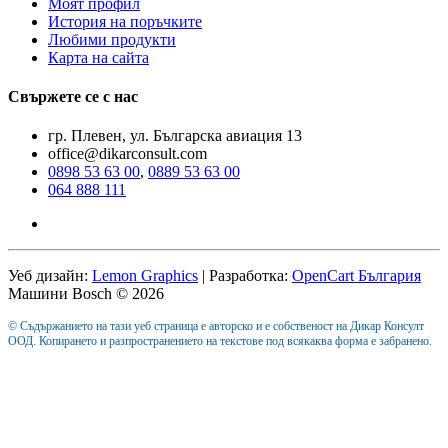
Моят профил
История на поръчките
Любими продукти
Карта на сайта
Свържете се с нас
гр. Плевен, ул. Българска авиация 13
office@dikarconsult.com
0898 53 63 00
,
0889 53 63 00
064 888 111
Уеб дизайн:
Lemon Graphics
| Разработка:
OpenCart България
Машини Bosch © 2026
© Съдържанието на тази уеб страница е авторско и е собственост на Дикар Консулт
ООД. Копирането и разпространението на текстове под всякаква форма е забранено.