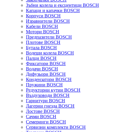
Зъбни колела и ексцентици BOSCH
Капаци и капачки BOSCH
Корпуси BOSCH
Изравнители BOSCH
Кабели BOSCH
Мотори BOSCH
Предпазители BOSCH
Плотове BOSCH
Бутала BOSCH
Водещи колела BOSCH
Палци BOSCH
Фиксатори BOSCH
Водачи BOSCH
Дифузьори BOSCH
Кондензатори BOSCH
Пружини BOSCH
Редукторни кутии BOSCH
Въздуховоди BOSCH
Гарнитури BOSCH
Лагерни гнезда BOSCH
Лостове BOSCH
Сачми BOSCH
Семеринги BOSCH
Сервизни комплекти BOSCH