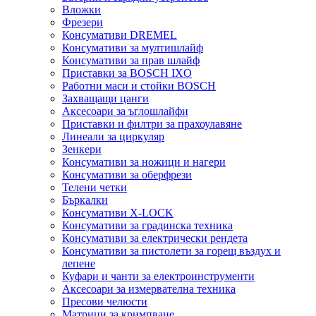
Вложки
Фрезери
Консумативи DREMEL
Консумативи за мултишлайф
Консумативи за прав шлайф
Приставки за BOSCH IXO
Работни маси и стойки BOSCH
Захващащи цанги
Аксесоари за ъглошлайфи
Приставки и филтри за прахоулавяне
Линеали за циркуляр
Зенкери
Консумативи за ножици и нагери
Консумативи за оберфрези
Телени четки
Бъркалки
Консумативи X-LOCK
Консумативи за градинска техника
Консумативи за електрически рендета
Консумативи за пистолети за горещ въздух и
лепене
Куфари и чанти за електроинструменти
Аксесоари за измервателна техника
Пресови челюсти
Матрици за кримпване