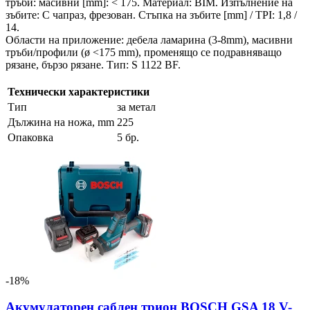
тръби: масивни [mm]: < 175. Материал: BIM. Изпълнение на
зъбите: С чапраз, фрезован. Стъпка на зъбите [mm] / TPI: 1,8 /
14.
Области на приложение: дебела ламарина (3-8mm), масивни
тръби/профили (ø <175 mm), променящо се подравняващо
рязане, бързо рязане. Тип: S 1122 BF.
Технически характеристики
Тип
за метал
Дължина на ножа, mm
225
Опаковка
5 бр.
-18%
Акумулаторен саблен трион BOSCH GSA 18 V-