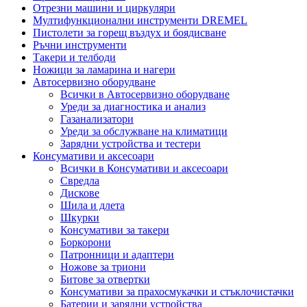
Отрезни машини и циркуляри
Мултифункционални инструменти DREMEL
Пистолети за горещ въздух и боядисване
Ръчни инструменти
Такери и телбоди
Ножици за ламарина и нагери
Автосервизно оборудване
Всички в Автосервизно оборудване
Уреди за диагностика и анализ
Газанализатори
Уреди за обслужване на климатици
Зарядни устройства и тестери
Консумативи и аксесоари
Всички в Консумативи и аксесоари
Свредла
Дискове
Шила и длета
Шкурки
Консумативи за такери
Боркорони
Патронници и адаптери
Ножове за триони
Битове за отвертки
Консумативи за прахосмукачки и стъклочистачки
Батерии и зарядни устройства