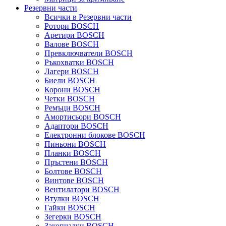
Резервни части
Всички в Резервни части
Ротори BOSCH
Аретири BOSCH
Валове BOSCH
Превключватели BOSCH
Ръкохватки BOSCH
Лагери BOSCH
Биели BOSCH
Корони BOSCH
Четки BOSCH
Ремъци BOSCH
Амортисьори BOSCH
Адаптори BOSCH
Електронни блокове BOSCH
Пиньони BOSCH
Планки BOSCH
Пръстени BOSCH
Болтове BOSCH
Винтове BOSCH
Вентилатори BOSCH
Втулки BOSCH
Гайки BOSCH
Зегерки BOSCH
Закопчалки BOSCH