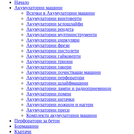
Начало
Акумулаторни машини
Всички в Акумулаторни машини
Акумулаторни винтоверти
Акумулаторни ъглошлайфи
Акумулаторни рендета
Акумулаторни мултиинструменти
Акумулаторни циркуляри
Акумулаторни фрези
Акумулаторни пистолети
Акумулаторни гайковерти
Акумулаторни триони
Акумулаторни такери
Акумулаторни почистващи машини
Акумулаторни перфоратори
Акумулаторни шлайфмашини
Акумулаторни лампи и радиоприемници
Акумулаторни помпи
Акумулаторни нитачки
Акумулаторни ножици и нагери
Акумулаторни преси
Комплекти акумулаторни машини
Перфоратори за бетон
Бормашини
Къртачи