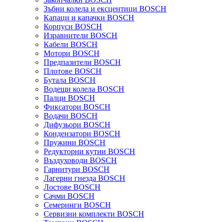
Зъбни колела и ексцентици BOSCH
Капаци и капачки BOSCH
Корпуси BOSCH
Изравнители BOSCH
Кабели BOSCH
Мотори BOSCH
Предпазители BOSCH
Плотове BOSCH
Бутала BOSCH
Водещи колела BOSCH
Палци BOSCH
Фиксатори BOSCH
Водачи BOSCH
Дифузьори BOSCH
Кондензатори BOSCH
Пружини BOSCH
Редукторни кутии BOSCH
Въздуховоди BOSCH
Гарнитури BOSCH
Лагерни гнезда BOSCH
Лостове BOSCH
Сачми BOSCH
Семеринги BOSCH
Сервизни комплекти BOSCH