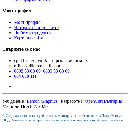
Моят профил
Моят профил
История на поръчките
Любими продукти
Карта на сайта
Свържете се с нас
гр. Плевен, ул. Българска авиация 13
office@dikarconsult.com
0898 53 63 00
,
0889 53 63 00
064 888 111
Уеб дизайн:
Lemon Graphics
| Разработка:
OpenCart България
Машини Bosch © 2026
© Съдържанието на тази уеб страница е авторско и е собственост на Дикар Консулт
ООД. Копирането и разпространението на текстове под всякаква форма е забранено.