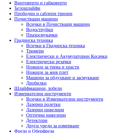
Винтоверти и гайковерти
Ъглошлайфи
Прободни и саблени триони
Почистващи машини
Всички в Почистващи машини
Водоструйки
Прахосмукачки
Градинска техника
Всички в Градинска техника
Тримери
Електрически и Акумулаторни Косачки
Електрически резачки
Ножици за трева и храсти
Ножици за жив плет
Машини за обдухване и засмукване
Дробилки
Шлайфмашини, хобели
Измервателни инструменти
Всички в Измервателни инструменти
Лазерни ролетки
Лазерни нивелири
Оптични нивелири
Детектори
Други уреди за измерване
Фрези и Оберфрези