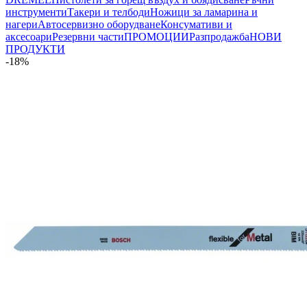
инструменти
Такери и телбоди
Ножици за ламарина и
нагери
Автосервизно оборудване
Консумативи и
аксесоари
Резервни части
ПРОМОЦИИ
Разпродажба
НОВИ
ПРОДУКТИ
-18%