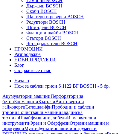
Тампони BOSCH
Държачи BOSCH
Скоби BOSCH
Шалтери и реверси BOSCH
Редуктори BOSCH
Шпиндели BOSCH
Фланци и шайби BOSCH
Статори BOSCH
Четкодържатели BOSCH
ПРОМОЦИИ
Разпродажба
НОВИ ПРОДУКТИ
Блог
Свържете се с нас
Начало
Нож за саблен трион S 1122 BF BOSCH - 5 бр.
Акумулаторни машини
Перфоратори за
бетон
Бормашини
Къртачи
Винтоверти и
гайковерти
Ъглошлайфи
Прободни и саблени
триони
Почистващи машини
Градинска
техника
Шлайфмашини, хобели
Измервателни
инструменти
Фрези и Оберфрези
Отрезни машини и
циркуляри
Мултифункционални инструменти
DREMEL
Пистолети за горещ въздух и боядисване
Ръчни