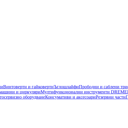
чи
Винтоверти и гайковерти
Ъглошлайфи
Прободни и саблени тр
машини и циркуляри
Мултифункционални инструменти DREME
тосервизно оборудване
Консумативи и аксесоари
Резервни части