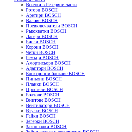
Всички в Резервни части
Ротори BOSCH
Аретири BOSCH
Валове BOSCH
Превключватели BOSCH
Ръкохватки BOSCH
Лагери BOSCH
Биели BOSCH
Корони BOSCH
Четки BOSCH
Ремъци BOSCH
Амортисьори BOSCH
Адаптори BOSCH
Електронни блокове BOSCH
Пиньони BOSCH
Планки BOSCH
Пръстени BOSCH
Болтове BOSCH
Винтове BOSCH
Вентилатори BOSCH
Втулки BOSCH
Гайки BOSCH
Зегерки BOSCH
Закопчалки BOSCH
Зъбни колела и ексцентици BOSCH