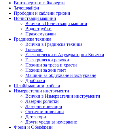
Винтоверти и гайковерти
Ъглошлайфи
Прободни и саблени триони
Почистващи машини
Всички в Почистващи машини
Водоструйки
Прахосмукачки
Градинска техника
Всички в Градинска техника
Тримери
Електрически и Акумулаторни Косачки
Електрически резачки
Ножици за трева и храсти
Ножици за жив плет
Машини за обдухване и засмукване
Дробилки
Шлайфмашини, хобели
Измервателни инструменти
Всички в Измервателни инструменти
Лазерни ролетки
Лазерни нивелири
Оптични нивелири
Детектори
Други уреди за измерване
Фрези и Оберфрези