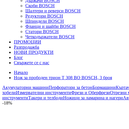
Държачи BOSCH
Скоби BOSCH
Шалтери и реверси BOSCH
Редуктори BOSCH
Шпиндели BOSCH
Фланци и шайби BOSCH
Статори BOSCH
Четкодържатели BOSCH
ПРОМОЦИИ
Разпродажба
НОВИ ПРОДУКТИ
Блог
Свържете се с нас
Начало
Нож за прободен трион T 308 BO BOSCH, 3 броя
Акумулаторни машини
Перфоратори за бетон
Бормашини
Кърта
хобели
Измервателни инструменти
Фрези и Оберфрези
Отрезни 
инструменти
Такери и телбоди
Ножици за ламарина и нагери
Ав
-18%