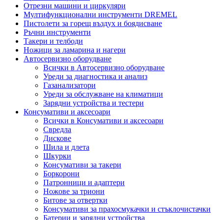
Отрезни машини и циркуляри
Мултифункционални инструменти DREMEL
Пистолети за горещ въздух и боядисване
Ръчни инструменти
Такери и телбоди
Ножици за ламарина и нагери
Автосервизно оборудване
Всички в Автосервизно оборудване
Уреди за диагностика и анализ
Газанализатори
Уреди за обслужване на климатици
Зарядни устройства и тестери
Консумативи и аксесоари
Всички в Консумативи и аксесоари
Свредла
Дискове
Шила и длета
Шкурки
Консумативи за такери
Боркорони
Патронници и адаптери
Ножове за триони
Битове за отвертки
Консумативи за прахосмукачки и стъклочистачки
Батерии и зарядни устройства