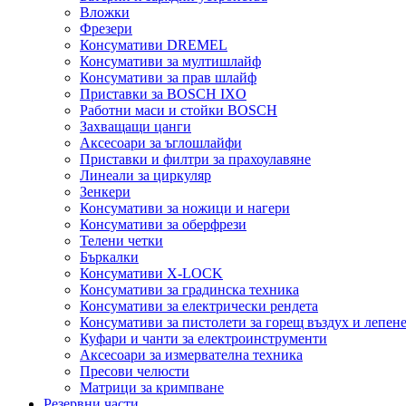
Вложки
Фрезери
Консумативи DREMEL
Консумативи за мултишлайф
Консумативи за прав шлайф
Приставки за BOSCH IXO
Работни маси и стойки BOSCH
Захващащи цанги
Аксесоари за ъглошлайфи
Приставки и филтри за прахоулавяне
Линеали за циркуляр
Зенкери
Консумативи за ножици и нагери
Консумативи за оберфрези
Телени четки
Бъркалки
Консумативи X-LOCK
Консумативи за градинска техника
Консумативи за електрически рендета
Консумативи за пистолети за горещ въздух и лепен
Куфари и чанти за електроинструменти
Аксесоари за измервателна техника
Пресови челюсти
Матрици за кримпване
Резервни части