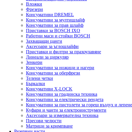
Вложки
Фрезери
Консумативи DREMEL
Консумативи за мултишлайф
Консумативи за прав шлайф
Приставки за BOSCH IXO
Работни маси и стойки BOSCH
Захващащи цанги
Аксесоари за ъглошлайфи
Приставки и филтри за прахоулавяне
Линеали за циркуляр
Зенкери
Консумативи за ножици и нагери
Консумативи за оберфрези
Телени четки
Бъркалки
Консумативи X-LOCK
Консумативи за градинска техника
Консумативи за електрически рендета
Консумативи за пистолети за горещ въздух и лепен
Куфари и чанти за електроинструменти
Аксесоари за измервателна техника
Пресови челюсти
Матрици за кримпване
Резервни части