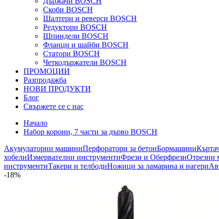
Държачи BOSCH
Скоби BOSCH
Шалтери и реверси BOSCH
Редуктори BOSCH
Шпиндели BOSCH
Фланци и шайби BOSCH
Статори BOSCH
Четкодържатели BOSCH
ПРОМОЦИИ
Разпродажба
НОВИ ПРОДУКТИ
Блог
Свържете се с нас
Начало
Набор корони, 7 части за дърво BOSCH
Акумулаторни машини
Перфоратори за бетон
Бормашини
Кърта
хобели
Измервателни инструменти
Фрези и Оберфрези
Отрезни 
инструменти
Такери и телбоди
Ножици за ламарина и нагери
Ав
-18%