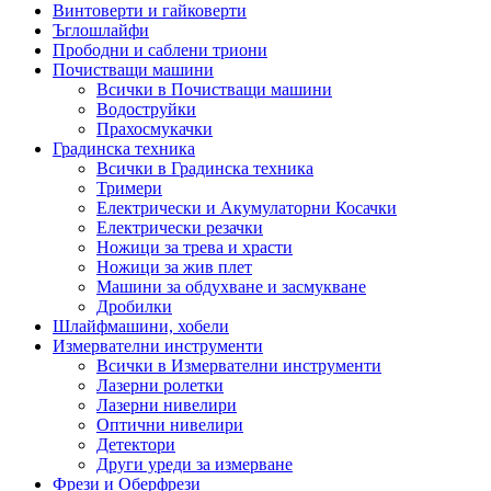
Винтоверти и гайковерти
Ъглошлайфи
Прободни и саблени триони
Почистващи машини
Всички в Почистващи машини
Водоструйки
Прахосмукачки
Градинска техника
Всички в Градинска техника
Тримери
Електрически и Акумулаторни Косачки
Електрически резачки
Ножици за трева и храсти
Ножици за жив плет
Машини за обдухване и засмукване
Дробилки
Шлайфмашини, хобели
Измервателни инструменти
Всички в Измервателни инструменти
Лазерни ролетки
Лазерни нивелири
Оптични нивелири
Детектори
Други уреди за измерване
Фрези и Оберфрези