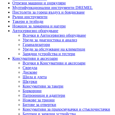
Отрезни машини и циркуляри
Мултифункционални инструменти DREMEL
Пистолети за горещ въздух и боядисване
Ръчни инструменти
Такери и телбоди
Ножици за ламарина и нагери
Автосервизно оборудване
Всички в Автосервизно оборудване
Уреди за диагностика и анализ
Газанализатори
Уреди за обслужване на климатици
Зарядни устройства и тестери
Консумативи и аксесоари
Всички в Консумативи и аксесоари
Свредла
Дискове
Шила и длета
Шкурки
Консумативи за такери
Боркорони
Патронници и адаптери
Ножове за триони
Битове за отвертки
Консумативи за прахосмукачки и стъклочистачки
Батерии и зарядни устройства