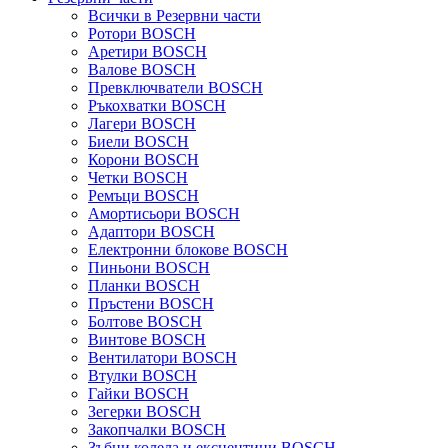
Всички в Резервни части
Ротори BOSCH
Аретири BOSCH
Валове BOSCH
Превключватели BOSCH
Ръкохватки BOSCH
Лагери BOSCH
Биели BOSCH
Корони BOSCH
Четки BOSCH
Ремъци BOSCH
Амортисьори BOSCH
Адаптори BOSCH
Електронни блокове BOSCH
Пиньони BOSCH
Планки BOSCH
Пръстени BOSCH
Болтове BOSCH
Винтове BOSCH
Вентилатори BOSCH
Втулки BOSCH
Гайки BOSCH
Зегерки BOSCH
Закопчалки BOSCH
Зъбни колела и ексцентици BOSCH