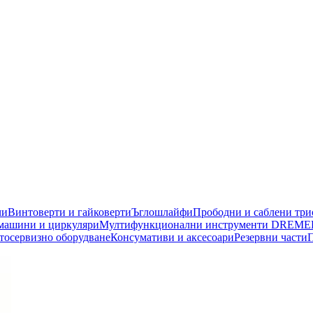
чи
Винтоверти и гайковерти
Ъглошлайфи
Прободни и саблени тр
машини и циркуляри
Мултифункционални инструменти DREME
тосервизно оборудване
Консумативи и аксесоари
Резервни части