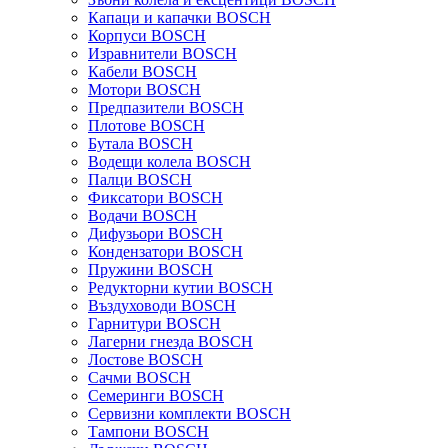
Капаци и капачки BOSCH
Корпуси BOSCH
Изравнители BOSCH
Кабели BOSCH
Мотори BOSCH
Предпазители BOSCH
Плотове BOSCH
Бутала BOSCH
Водещи колела BOSCH
Палци BOSCH
Фиксатори BOSCH
Водачи BOSCH
Дифузьори BOSCH
Кондензатори BOSCH
Пружини BOSCH
Редукторни кутии BOSCH
Въздуховоди BOSCH
Гарнитури BOSCH
Лагерни гнезда BOSCH
Лостове BOSCH
Сачми BOSCH
Семеринги BOSCH
Сервизни комплекти BOSCH
Тампони BOSCH