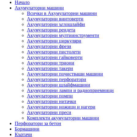
Начало
Акумулаторни машини
Всички в Акумулаторни машини
Акумулаторни винтоверти
Акумулаторни ъглошлайфи
Акумулаторни рендета
Акумулаторни мултиинструменти
Акумулаторни циркуляри
Акумулаторни фрези
Акумулаторни пистолети
Акумулаторни гайковерти
Акумулаторни триони
Акумулаторни такери
Акумулаторни почистващи машини
Акумулаторни перфоратори
Акумулаторни шлайфмашини
Акумулаторни лампи и радиоприемници
Акумулаторни помпи
Акумулаторни нитачки
Акумулаторни ножици и нагери
Акумулаторни преси
Комплекти акумулаторни машини
Перфоратори за бетон
Бормашини
Къртачи