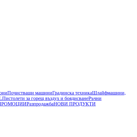
иони
Почистващи машини
Градинска техника
Шлайфмашини,
L
Пистолети за горещ въздух и боядисване
Ръчни
ПРОМОЦИИ
Разпродажба
НОВИ ПРОДУКТИ