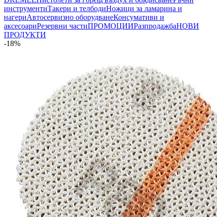
инструменти
Такери и телбоди
Ножици за ламарина и
нагери
Автосервизно оборудване
Консумативи и
аксесоари
Резервни части
ПРОМОЦИИ
Разпродажба
НОВИ
ПРОДУКТИ
-18%