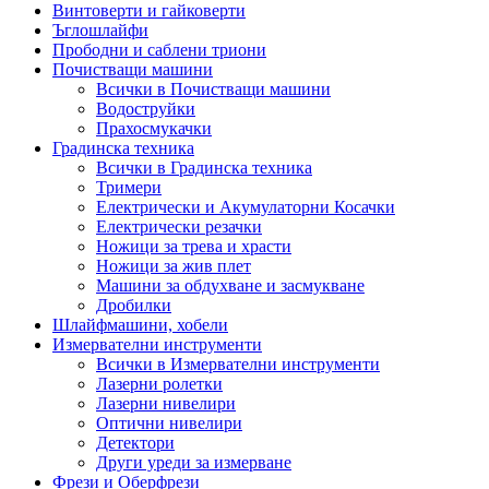
Винтоверти и гайковерти
Ъглошлайфи
Прободни и саблени триони
Почистващи машини
Всички в Почистващи машини
Водоструйки
Прахосмукачки
Градинска техника
Всички в Градинска техника
Тримери
Електрически и Акумулаторни Косачки
Електрически резачки
Ножици за трева и храсти
Ножици за жив плет
Машини за обдухване и засмукване
Дробилки
Шлайфмашини, хобели
Измервателни инструменти
Всички в Измервателни инструменти
Лазерни ролетки
Лазерни нивелири
Оптични нивелири
Детектори
Други уреди за измерване
Фрези и Оберфрези