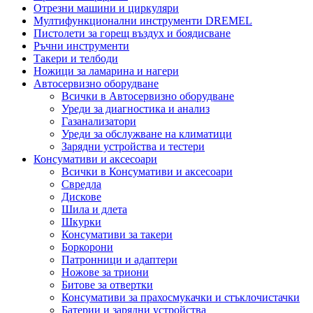
Отрезни машини и циркуляри
Мултифункционални инструменти DREMEL
Пистолети за горещ въздух и боядисване
Ръчни инструменти
Такери и телбоди
Ножици за ламарина и нагери
Автосервизно оборудване
Всички в Автосервизно оборудване
Уреди за диагностика и анализ
Газанализатори
Уреди за обслужване на климатици
Зарядни устройства и тестери
Консумативи и аксесоари
Всички в Консумативи и аксесоари
Свредла
Дискове
Шила и длета
Шкурки
Консумативи за такери
Боркорони
Патронници и адаптери
Ножове за триони
Битове за отвертки
Консумативи за прахосмукачки и стъклочистачки
Батерии и зарядни устройства