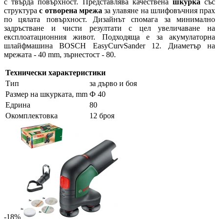
с твърда повърхност. Представлява качествена
шкурка
със
структура
с отворена мрежа
за улавяне на шлифовъчния прах
по цялата повърхност. Дизайнът спомага за минимално
задръстване и чисти резултати с цел увеличаване на
експлоатационния живот. Подходяща е за акумулаторна
шлайфмашина BOSCH EasyCurvSander 12. Диаметър на
мрежата - 40 mm, зърнестост - 80.
Технически характеристики
Тип
за дърво и боя
Размер на шкурката, mm
Ф 40
Едрина
80
Окомплектовка
12 броя
-18%