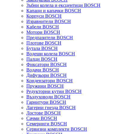
Зъбни колела и ексцентици BOSCH
Капаци и капачки BOSCH
Корпуси BOSCH
Изравнители BOSCH
Кабели BOSCH
Мотори BOSCH
Предпазители BOSCH
Плотове BOSCH
Бутала BOSCH
Водещи колела BOSCH
Палци BOSCH
Фиксатори BOSCH
Водачи BOSCH
Дифузьори BOSCH
Кондензатори BOSCH
Пружини BOSCH
Редукторни кутии BOSCH
Въздуховоди BOSCH
Гарнитури BOSCH
Лагерни гнезда BOSCH
Лостове BOSCH
Сачми BOSCH
Семеринги BOSCH
Сервизни комплекти BOSCH