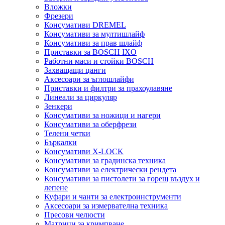
Вложки
Фрезери
Консумативи DREMEL
Консумативи за мултишлайф
Консумативи за прав шлайф
Приставки за BOSCH IXO
Работни маси и стойки BOSCH
Захващащи цанги
Аксесоари за ъглошлайфи
Приставки и филтри за прахоулавяне
Линеали за циркуляр
Зенкери
Консумативи за ножици и нагери
Консумативи за оберфрези
Телени четки
Бъркалки
Консумативи X-LOCK
Консумативи за градинска техника
Консумативи за електрически рендета
Консумативи за пистолети за горещ въздух и
лепене
Куфари и чанти за електроинструменти
Аксесоари за измервателна техника
Пресови челюсти
Матрици за кримпване