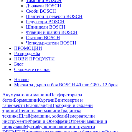
Тампони BOSCH
Държачи BOSCH
Скоби BOSCH
Шалтери и реверси BOSCH
Редуктори BOSCH
Шпиндели BOSCH
Фланци и шайби BOSCH
Статори BOSCH
Четкодържатели BOSCH
ПРОМОЦИИ
Разпродажба
НОВИ ПРОДУКТИ
Блог
Свържете се с нас
Начало
Мрежа за дърво и боя BOSCH 40 mm G80 - 12 броя
Акумулаторни машини
Перфоратори за
бетон
Бормашини
Къртачи
Винтоверти и
гайковерти
Ъглошлайфи
Прободни и саблени
триони
Почистващи машини
Градинска
техника
Шлайфмашини, хобели
Измервателни
инструменти
Фрези и Оберфрези
Отрезни машини и
циркуляри
Мултифункционални инструменти
DREMEL
Пистолети за горещ въздух и боядисване
Ръчни