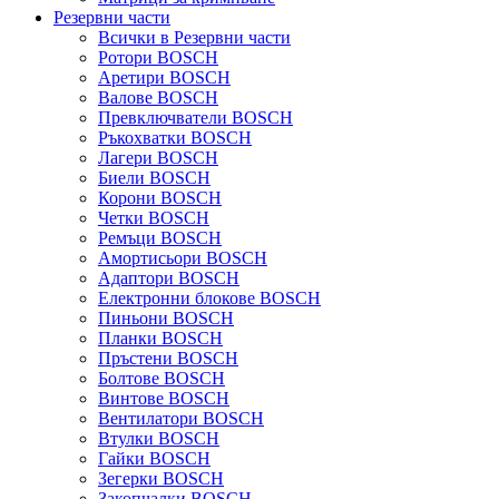
Резервни части
Всички в Резервни части
Ротори BOSCH
Аретири BOSCH
Валове BOSCH
Превключватели BOSCH
Ръкохватки BOSCH
Лагери BOSCH
Биели BOSCH
Корони BOSCH
Четки BOSCH
Ремъци BOSCH
Амортисьори BOSCH
Адаптори BOSCH
Електронни блокове BOSCH
Пиньони BOSCH
Планки BOSCH
Пръстени BOSCH
Болтове BOSCH
Винтове BOSCH
Вентилатори BOSCH
Втулки BOSCH
Гайки BOSCH
Зегерки BOSCH
Закопчалки BOSCH