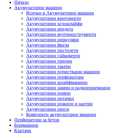
Начало
Акумулаторни машини
Всички в Акумулаторни машини
Акумулаторни винтоверти
Акумулаторни ъглошлайфи
Акумулаторни рендета
Акумулаторни мултиинструменти
Акумулаторни циркуляри
Акумулаторни фрези
Акумулаторни пистолети
Акумулаторни гайковерти
Акумулаторни триони
Акумулаторни такери
Акумулаторни почистващи машини
Акумулаторни перфоратори
Акумулаторни шлайфмашини
Акумулаторни лампи и радиоприемници
Акумулаторни помпи
Акумулаторни нитачки
Акумулаторни ножици и нагери
Акумулаторни преси
Комплекти акумулаторни машини
Перфоратори за бетон
Бормашини
Къртачи