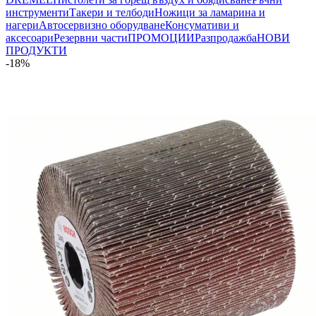
инструменти
Такери и телбоди
Ножици за ламарина и
нагери
Автосервизно оборудване
Консумативи и
аксесоари
Резервни части
ПРОМОЦИИ
Разпродажба
НОВИ
ПРОДУКТИ
-18%