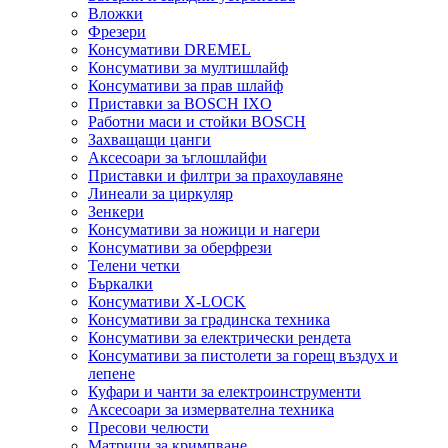
Вложки
Фрезери
Консумативи DREMEL
Консумативи за мултишлайф
Консумативи за прав шлайф
Приставки за BOSCH IXO
Работни маси и стойки BOSCH
Захващащи цанги
Аксесоари за ъглошлайфи
Приставки и филтри за прахоулавяне
Линеали за циркуляр
Зенкери
Консумативи за ножици и нагери
Консумативи за оберфрези
Телени четки
Бъркалки
Консумативи X-LOCK
Консумативи за градинска техника
Консумативи за електрически рендета
Консумативи за пистолети за горещ въздух и
лепене
Куфари и чанти за електроинструменти
Аксесоари за измервателна техника
Пресови челюсти
Матрици за кримпване