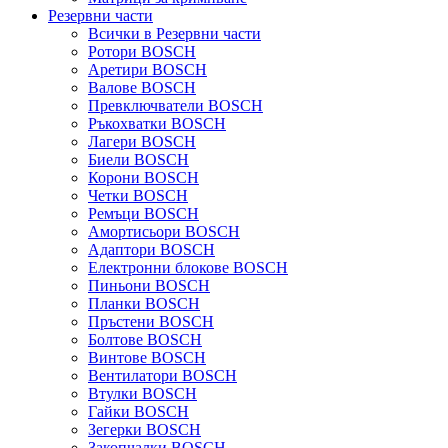
Резервни части
Всички в Резервни части
Ротори BOSCH
Аретири BOSCH
Валове BOSCH
Превключватели BOSCH
Ръкохватки BOSCH
Лагери BOSCH
Биели BOSCH
Корони BOSCH
Четки BOSCH
Ремъци BOSCH
Амортисьори BOSCH
Адаптори BOSCH
Електронни блокове BOSCH
Пиньони BOSCH
Планки BOSCH
Пръстени BOSCH
Болтове BOSCH
Винтове BOSCH
Вентилатори BOSCH
Втулки BOSCH
Гайки BOSCH
Зегерки BOSCH
Закопчалки BOSCH