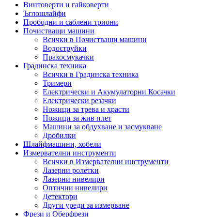
Винтоверти и гайковерти
Ъглошлайфи
Прободни и саблени триони
Почистващи машини
Всички в Почистващи машини
Водоструйки
Прахосмукачки
Градинска техника
Всички в Градинска техника
Тримери
Електрически и Акумулаторни Косачки
Електрически резачки
Ножици за трева и храсти
Ножици за жив плет
Машини за обдухване и засмукване
Дробилки
Шлайфмашини, хобели
Измервателни инструменти
Всички в Измервателни инструменти
Лазерни ролетки
Лазерни нивелири
Оптични нивелири
Детектори
Други уреди за измерване
Фрези и Оберфрези