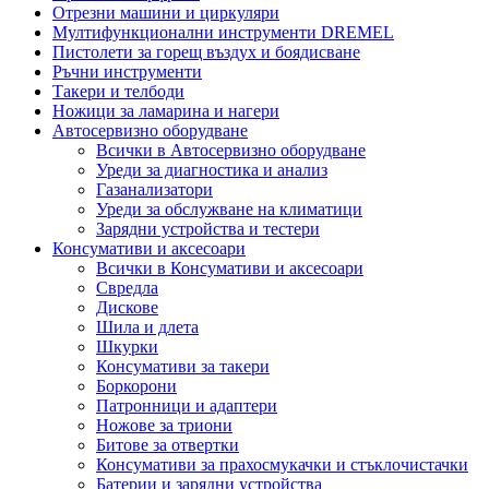
Отрезни машини и циркуляри
Мултифункционални инструменти DREMEL
Пистолети за горещ въздух и боядисване
Ръчни инструменти
Такери и телбоди
Ножици за ламарина и нагери
Автосервизно оборудване
Всички в Автосервизно оборудване
Уреди за диагностика и анализ
Газанализатори
Уреди за обслужване на климатици
Зарядни устройства и тестери
Консумативи и аксесоари
Всички в Консумативи и аксесоари
Свредла
Дискове
Шила и длета
Шкурки
Консумативи за такери
Боркорони
Патронници и адаптери
Ножове за триони
Битове за отвертки
Консумативи за прахосмукачки и стъклочистачки
Батерии и зарядни устройства