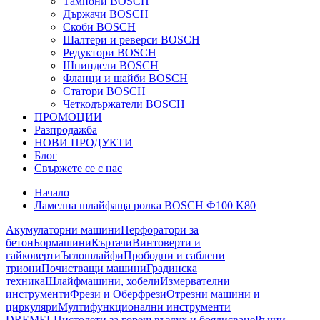
Тампони BOSCH
Държачи BOSCH
Скоби BOSCH
Шалтери и реверси BOSCH
Редуктори BOSCH
Шпиндели BOSCH
Фланци и шайби BOSCH
Статори BOSCH
Четкодържатели BOSCH
ПРОМОЦИИ
Разпродажба
НОВИ ПРОДУКТИ
Блог
Свържете се с нас
Начало
Ламелна шлайфаща ролка BOSCH Ф100 K80
Акумулаторни машини
Перфоратори за
бетон
Бормашини
Къртачи
Винтоверти и
гайковерти
Ъглошлайфи
Прободни и саблени
триони
Почистващи машини
Градинска
техника
Шлайфмашини, хобели
Измервателни
инструменти
Фрези и Оберфрези
Отрезни машини и
циркуляри
Мултифункционални инструменти
DREMEL
Пистолети за горещ въздух и боядисване
Ръчни