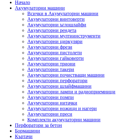
Начало
Акумулаторни машини
Всички в Акумулаторни машини
Акумулаторни винтоверти
Акумулаторни ъглошлайфи
Акумулаторни рендета
Акумулаторни мултиинструменти
Акумулаторни циркуляри
Акумулаторни фрези
Акумулаторни пистолети
Акумулаторни гайковерти
Акумулаторни триони
Акумулаторни такери
Акумулаторни почистващи машини
Акумулаторни перфоратори
Акумулаторни шлайфмашини
Акумулаторни лампи и радиоприемници
Акумулаторни помпи
Акумулаторни нитачки
Акумулаторни ножици и нагери
Акумулаторни преси
Комплекти акумулаторни машини
Перфоратори за бетон
Бормашини
Къртачи