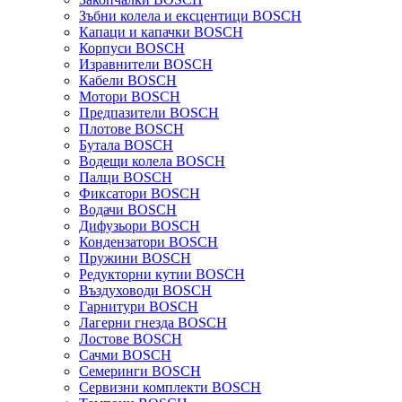
Зъбни колела и ексцентици BOSCH
Капаци и капачки BOSCH
Корпуси BOSCH
Изравнители BOSCH
Кабели BOSCH
Мотори BOSCH
Предпазители BOSCH
Плотове BOSCH
Бутала BOSCH
Водещи колела BOSCH
Палци BOSCH
Фиксатори BOSCH
Водачи BOSCH
Дифузьори BOSCH
Кондензатори BOSCH
Пружини BOSCH
Редукторни кутии BOSCH
Въздуховоди BOSCH
Гарнитури BOSCH
Лагерни гнезда BOSCH
Лостове BOSCH
Сачми BOSCH
Семеринги BOSCH
Сервизни комплекти BOSCH