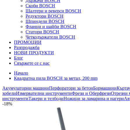
Държачи BOSCH
Скоби BOSCH
Шалтери и реверси BOSCH
Редуктори BOSCH
Шпиндели BOSCH
Фланци и шайби BOSCH
Статори BOSCH
Четкодържатели BOSCH
ПРОМОЦИИ
Разпродажба
НОВИ ПРОДУКТИ
Блог
Свържете се с нас
Начало
Квадратна пила BOSCH за метал, 200 mm
Акумулаторни машини
Перфоратори за бетон
Бормашини
Кърта
хобели
Измервателни инструменти
Фрези и Оберфрези
Отрезни 
инструменти
Такери и телбоди
Ножици за ламарина и нагери
Ав
-18%