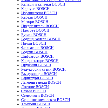
Капаци и капачки BOSCH
Корпуси BOSCH
Изравнители BOSCH
Кабели BOSCH
Мотори BOSCH
Предпазители BOSCH
Плотове BOSCH
Бутала BOSCH
Водещи колела BOSCH
Палци BOSCH
Фиксатори BOSCH
Водачи BOSCH
Дифузьори BOSCH
Кондензатори BOSCH
Пружини BOSCH
Редукторни кутии BOSCH
Въздуховоди BOSCH
Гарнитури BOSCH
Лагерни гнезда BOSCH
Лостове BOSCH
Сачми BOSCH
Семеринги BOSCH
Сервизни комплекти BOSCH
Тампони BOSCH