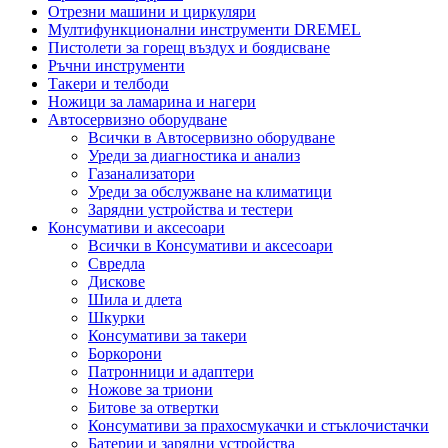
Отрезни машини и циркуляри
Мултифункционални инструменти DREMEL
Пистолети за горещ въздух и боядисване
Ръчни инструменти
Такери и телбоди
Ножици за ламарина и нагери
Автосервизно оборудване
Всички в Автосервизно оборудване
Уреди за диагностика и анализ
Газанализатори
Уреди за обслужване на климатици
Зарядни устройства и тестери
Консумативи и аксесоари
Всички в Консумативи и аксесоари
Свредла
Дискове
Шила и длета
Шкурки
Консумативи за такери
Боркорони
Патронници и адаптери
Ножове за триони
Битове за отвертки
Консумативи за прахосмукачки и стъклочистачки
Батерии и зарядни устройства