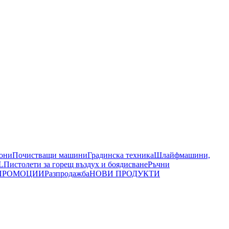
иони
Почистващи машини
Градинска техника
Шлайфмашини,
L
Пистолети за горещ въздух и боядисване
Ръчни
ПРОМОЦИИ
Разпродажба
НОВИ ПРОДУКТИ