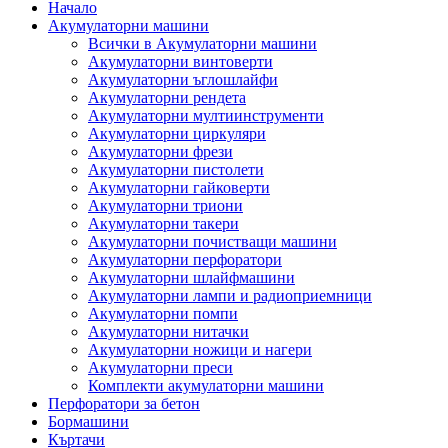
Начало
Акумулаторни машини
Всички в Акумулаторни машини
Акумулаторни винтоверти
Акумулаторни ъглошлайфи
Акумулаторни рендета
Акумулаторни мултиинструменти
Акумулаторни циркуляри
Акумулаторни фрези
Акумулаторни пистолети
Акумулаторни гайковерти
Акумулаторни триони
Акумулаторни такери
Акумулаторни почистващи машини
Акумулаторни перфоратори
Акумулаторни шлайфмашини
Акумулаторни лампи и радиоприемници
Акумулаторни помпи
Акумулаторни нитачки
Акумулаторни ножици и нагери
Акумулаторни преси
Комплекти акумулаторни машини
Перфоратори за бетон
Бормашини
Къртачи