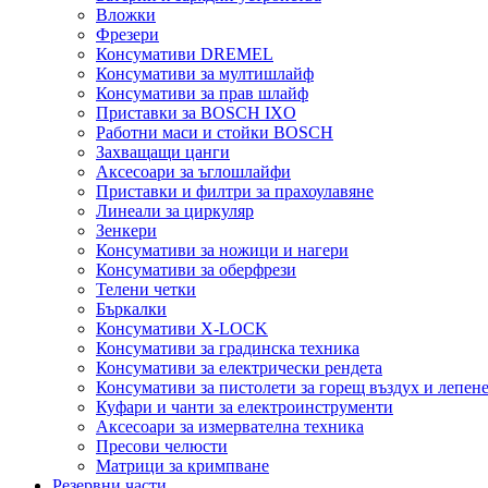
Вложки
Фрезери
Консумативи DREMEL
Консумативи за мултишлайф
Консумативи за прав шлайф
Приставки за BOSCH IXO
Работни маси и стойки BOSCH
Захващащи цанги
Аксесоари за ъглошлайфи
Приставки и филтри за прахоулавяне
Линеали за циркуляр
Зенкери
Консумативи за ножици и нагери
Консумативи за оберфрези
Телени четки
Бъркалки
Консумативи X-LOCK
Консумативи за градинска техника
Консумативи за електрически рендета
Консумативи за пистолети за горещ въздух и лепен
Куфари и чанти за електроинструменти
Аксесоари за измервателна техника
Пресови челюсти
Матрици за кримпване
Резервни части