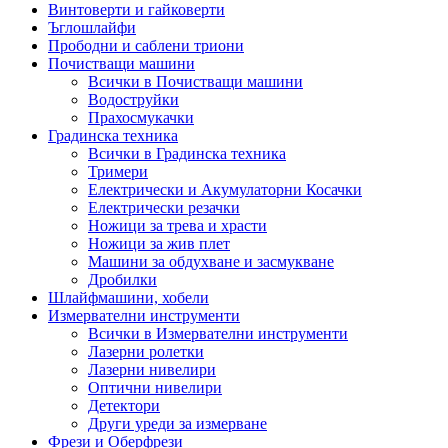
Винтоверти и гайковерти
Ъглошлайфи
Прободни и саблени триони
Почистващи машини
Всички в Почистващи машини
Водоструйки
Прахосмукачки
Градинска техника
Всички в Градинска техника
Тримери
Електрически и Акумулаторни Косачки
Електрически резачки
Ножици за трева и храсти
Ножици за жив плет
Машини за обдухване и засмукване
Дробилки
Шлайфмашини, хобели
Измервателни инструменти
Всички в Измервателни инструменти
Лазерни ролетки
Лазерни нивелири
Оптични нивелири
Детектори
Други уреди за измерване
Фрези и Оберфрези