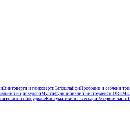
чи
Винтоверти и гайковерти
Ъглошлайфи
Прободни и саблени тр
машини и циркуляри
Мултифункционални инструменти DREME
тосервизно оборудване
Консумативи и аксесоари
Резервни части