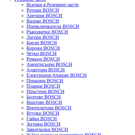
Всички в Резервни части
Ротори BOSCH
Аретири BOSCH
Валове BOSCH
Превключватели BOSCH
Ръкохватки BOSCH
Лагери BOSCH
Биели BOSCH
Корони BOSCH
Четки BOSCH
Ремъци BOSCH
Амортисьори BOSCH
Адаптори BOSCH
Електронни блокове BOSCH
Пиньони BOSCH
Планки BOSCH
Пръстени BOSCH
Болтове BOSCH
Винтове BOSCH
Вентилатори BOSCH
Втулки BOSCH
Гайки BOSCH
Зегерки BOSCH
Закопчалки BOSCH
Зъбни колела и ексцентици BOSCH