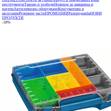
инструменти
Такери и телбоди
Ножици за ламарина и
нагери
Автосервизно оборудване
Консумативи и
аксесоари
Резервни части
ПРОМОЦИИ
Разпродажба
НОВИ
ПРОДУКТИ
-18%