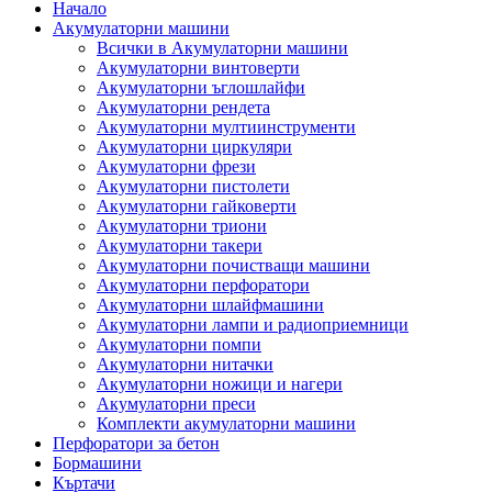
Начало
Акумулаторни машини
Всички в Акумулаторни машини
Акумулаторни винтоверти
Акумулаторни ъглошлайфи
Акумулаторни рендета
Акумулаторни мултиинструменти
Акумулаторни циркуляри
Акумулаторни фрези
Акумулаторни пистолети
Акумулаторни гайковерти
Акумулаторни триони
Акумулаторни такери
Акумулаторни почистващи машини
Акумулаторни перфоратори
Акумулаторни шлайфмашини
Акумулаторни лампи и радиоприемници
Акумулаторни помпи
Акумулаторни нитачки
Акумулаторни ножици и нагери
Акумулаторни преси
Комплекти акумулаторни машини
Перфоратори за бетон
Бормашини
Къртачи