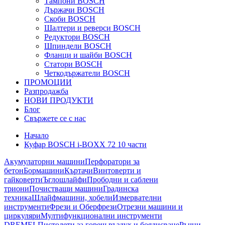
Тампони BOSCH
Държачи BOSCH
Скоби BOSCH
Шалтери и реверси BOSCH
Редуктори BOSCH
Шпиндели BOSCH
Фланци и шайби BOSCH
Статори BOSCH
Четкодържатели BOSCH
ПРОМОЦИИ
Разпродажба
НОВИ ПРОДУКТИ
Блог
Свържете се с нас
Начало
Куфар BOSCH i-BOXX 72 10 части
Акумулаторни машини
Перфоратори за
бетон
Бормашини
Къртачи
Винтоверти и
гайковерти
Ъглошлайфи
Прободни и саблени
триони
Почистващи машини
Градинска
техника
Шлайфмашини, хобели
Измервателни
инструменти
Фрези и Оберфрези
Отрезни машини и
циркуляри
Мултифункционални инструменти
DREMEL
Пистолети за горещ въздух и боядисване
Ръчни