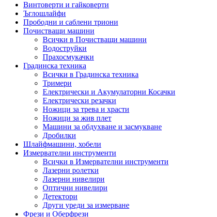
Винтоверти и гайковерти
Ъглошлайфи
Прободни и саблени триони
Почистващи машини
Всички в Почистващи машини
Водоструйки
Прахосмукачки
Градинска техника
Всички в Градинска техника
Тримери
Електрически и Акумулаторни Косачки
Електрически резачки
Ножици за трева и храсти
Ножици за жив плет
Машини за обдухване и засмукване
Дробилки
Шлайфмашини, хобели
Измервателни инструменти
Всички в Измервателни инструменти
Лазерни ролетки
Лазерни нивелири
Оптични нивелири
Детектори
Други уреди за измерване
Фрези и Оберфрези