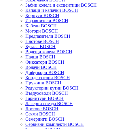
Зъбни колела и ексцентици BOSCH
Капаци и капачки BOSCH
Корпуси BOSCH
Изравнители BOSCH
Кабели BOSCH
Мотори BOSCH
Предпазители BOSCH
Плотове BOSCH
Бутала BOSCH
Водещи колела BOSCH
Палци BOSCH
Фиксатори BOSCH
Водачи BOSCH
Дифузьори BOSCH
Кондензатори BOSCH
Пружини BOSCH
Редукторни кутии BOSCH
Въздуховоди BOSCH
Гарнитури BOSCH
Лагерни гнезда BOSCH
Лостове BOSCH
Сачми BOSCH
Семеринги BOSCH
Сервизни комплекти BOSCH