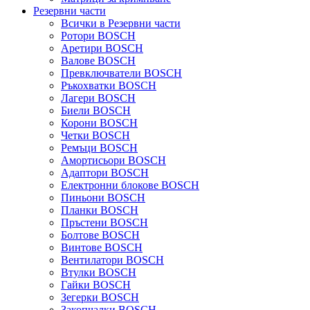
Резервни части
Всички в Резервни части
Ротори BOSCH
Аретири BOSCH
Валове BOSCH
Превключватели BOSCH
Ръкохватки BOSCH
Лагери BOSCH
Биели BOSCH
Корони BOSCH
Четки BOSCH
Ремъци BOSCH
Амортисьори BOSCH
Адаптори BOSCH
Електронни блокове BOSCH
Пиньони BOSCH
Планки BOSCH
Пръстени BOSCH
Болтове BOSCH
Винтове BOSCH
Вентилатори BOSCH
Втулки BOSCH
Гайки BOSCH
Зегерки BOSCH
Закопчалки BOSCH