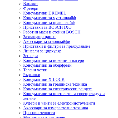
Вложки
Фрезери
Консумативи DREMEL
Консумативи за мултишлайф
Консумативи за прав шлайф
Приставки за BOSCH IXO
Работни маси и стойки BOSCH
Захващащи цанги
Аксесоари за ъглошлайфи
Приставки и филтри за прахоулавяне
Линеали за циркуляр
Зенкери
Консумативи за ножици и нагери
Консумативи за оберфрези
Телени четки
Бъркалки
Консумативи X-LOCK
Консумативи за градинска техника
Консумативи за електрически рендета
Консумативи за пистолети за горещ въздух и
лепене
Куфари и чанти за електроинструменти
Аксесоари за измервателна техника
Пресови челюсти
Матрици за кримпване