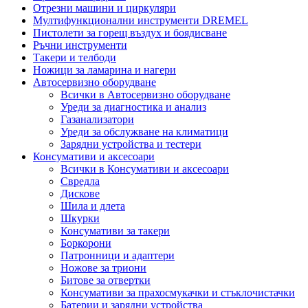
Отрезни машини и циркуляри
Мултифункционални инструменти DREMEL
Пистолети за горещ въздух и боядисване
Ръчни инструменти
Такери и телбоди
Ножици за ламарина и нагери
Автосервизно оборудване
Всички в Автосервизно оборудване
Уреди за диагностика и анализ
Газанализатори
Уреди за обслужване на климатици
Зарядни устройства и тестери
Консумативи и аксесоари
Всички в Консумативи и аксесоари
Свредла
Дискове
Шила и длета
Шкурки
Консумативи за такери
Боркорони
Патронници и адаптери
Ножове за триони
Битове за отвертки
Консумативи за прахосмукачки и стъклочистачки
Батерии и зарядни устройства