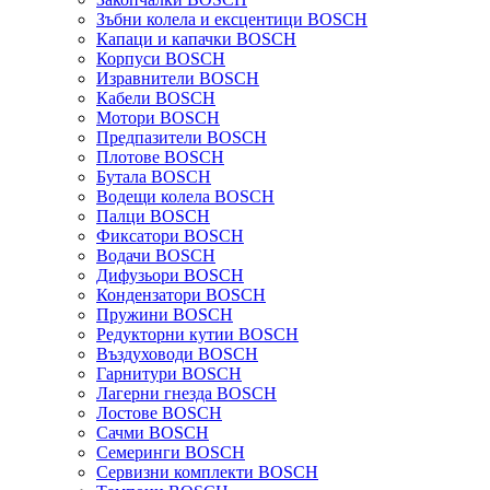
Зъбни колела и ексцентици BOSCH
Капаци и капачки BOSCH
Корпуси BOSCH
Изравнители BOSCH
Кабели BOSCH
Мотори BOSCH
Предпазители BOSCH
Плотове BOSCH
Бутала BOSCH
Водещи колела BOSCH
Палци BOSCH
Фиксатори BOSCH
Водачи BOSCH
Дифузьори BOSCH
Кондензатори BOSCH
Пружини BOSCH
Редукторни кутии BOSCH
Въздуховоди BOSCH
Гарнитури BOSCH
Лагерни гнезда BOSCH
Лостове BOSCH
Сачми BOSCH
Семеринги BOSCH
Сервизни комплекти BOSCH