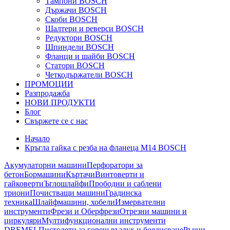
Тампони BOSCH
Държачи BOSCH
Скоби BOSCH
Шалтери и реверси BOSCH
Редуктори BOSCH
Шпиндели BOSCH
Фланци и шайби BOSCH
Статори BOSCH
Четкодържатели BOSCH
ПРОМОЦИИ
Разпродажба
НОВИ ПРОДУКТИ
Блог
Свържете се с нас
Начало
Кръгла гайка с резба на фланеца M14 BOSCH
Акумулаторни машини
Перфоратори за
бетон
Бормашини
Къртачи
Винтоверти и
гайковерти
Ъглошлайфи
Прободни и саблени
триони
Почистващи машини
Градинска
техника
Шлайфмашини, хобели
Измервателни
инструменти
Фрези и Оберфрези
Отрезни машини и
циркуляри
Мултифункционални инструменти
DREMEL
Пистолети за горещ въздух и боядисване
Ръчни