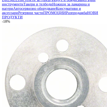
инструменти
Такери и телбоди
Ножици за ламарина и
нагери
Автосервизно оборудване
Консумативи и
аксесоари
Резервни части
ПРОМОЦИИ
Разпродажба
НОВИ
ПРОДУКТИ
-18%