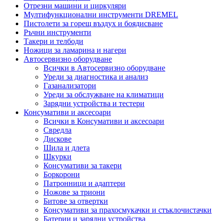
Отрезни машини и циркуляри
Мултифункционални инструменти DREMEL
Пистолети за горещ въздух и боядисване
Ръчни инструменти
Такери и телбоди
Ножици за ламарина и нагери
Автосервизно оборудване
Всички в Автосервизно оборудване
Уреди за диагностика и анализ
Газанализатори
Уреди за обслужване на климатици
Зарядни устройства и тестери
Консумативи и аксесоари
Всички в Консумативи и аксесоари
Свредла
Дискове
Шила и длета
Шкурки
Консумативи за такери
Боркорони
Патронници и адаптери
Ножове за триони
Битове за отвертки
Консумативи за прахосмукачки и стъклочистачки
Батерии и зарядни устройства