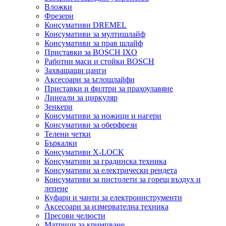
Вложки
Фрезери
Консумативи DREMEL
Консумативи за мултишлайф
Консумативи за прав шлайф
Приставки за BOSCH IXO
Работни маси и стойки BOSCH
Захващащи цанги
Аксесоари за ъглошлайфи
Приставки и филтри за прахоулавяне
Линеали за циркуляр
Зенкери
Консумативи за ножици и нагери
Консумативи за оберфрези
Телени четки
Бъркалки
Консумативи X-LOCK
Консумативи за градинска техника
Консумативи за електрически рендета
Консумативи за пистолети за горещ въздух и
лепене
Куфари и чанти за електроинструменти
Аксесоари за измервателна техника
Пресови челюсти
Матрици за кримпване