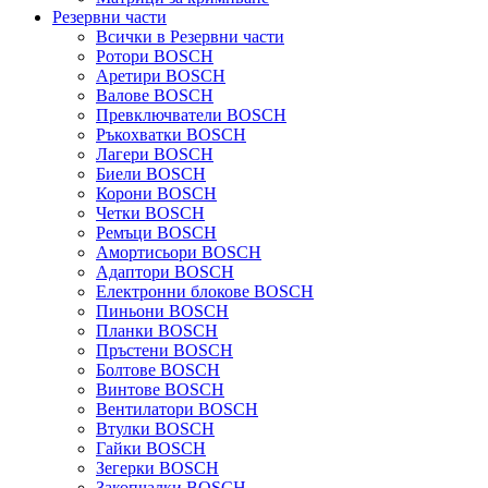
Резервни части
Всички в Резервни части
Ротори BOSCH
Аретири BOSCH
Валове BOSCH
Превключватели BOSCH
Ръкохватки BOSCH
Лагери BOSCH
Биели BOSCH
Корони BOSCH
Четки BOSCH
Ремъци BOSCH
Амортисьори BOSCH
Адаптори BOSCH
Електронни блокове BOSCH
Пиньони BOSCH
Планки BOSCH
Пръстени BOSCH
Болтове BOSCH
Винтове BOSCH
Вентилатори BOSCH
Втулки BOSCH
Гайки BOSCH
Зегерки BOSCH
Закопчалки BOSCH