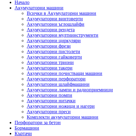
Начало
Акумулаторни машини
Всички в Акумулаторни машини
Акумулаторни винтоверти
Акумулаторни ъглошлайфи
Акумулаторни рендета
Акумулаторни мултиинструменти
Акумулаторни циркуляри
Акумулаторни фрези
Акумулаторни пистолети
Акумулаторни гайковерти
Акумулаторни триони
Акумулаторни такери
Акумулаторни почистващи машини
Акумулаторни перфоратори
Акумулаторни шлайфмашини
Акумулаторни лампи и радиоприемници
Акумулаторни помпи
Акумулаторни нитачки
Акумулаторни ножици и нагери
Акумулаторни преси
Комплекти акумулаторни машини
Перфоратори за бетон
Бормашини
Къртачи