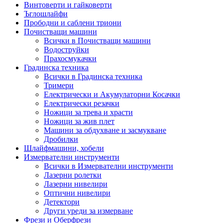
Винтоверти и гайковерти
Ъглошлайфи
Прободни и саблени триони
Почистващи машини
Всички в Почистващи машини
Водоструйки
Прахосмукачки
Градинска техника
Всички в Градинска техника
Тримери
Електрически и Акумулаторни Косачки
Електрически резачки
Ножици за трева и храсти
Ножици за жив плет
Машини за обдухване и засмукване
Дробилки
Шлайфмашини, хобели
Измервателни инструменти
Всички в Измервателни инструменти
Лазерни ролетки
Лазерни нивелири
Оптични нивелири
Детектори
Други уреди за измерване
Фрези и Оберфрези