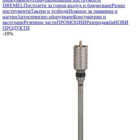
DREMEL
Пистолети за горещ въздух и боядисване
Ръчни
инструменти
Такери и телбоди
Ножици за ламарина и
нагери
Автосервизно оборудване
Консумативи и
аксесоари
Резервни части
ПРОМОЦИИ
Разпродажба
НОВИ
ПРОДУКТИ
-18%