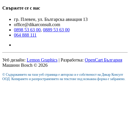
Свържете се с нас
гр. Плевен, ул. Българска авиация 13
office@dikarconsult.com
0898 53 63 00
,
0889 53 63 00
064 888 111
Уеб дизайн:
Lemon Graphics
| Разработка:
OpenCart България
Машини Bosch © 2026
© Съдържанието на тази уеб страница е авторско и е собственост на Дикар Консулт
ООД. Копирането и разпространението на текстове под всякаква форма е забранено.