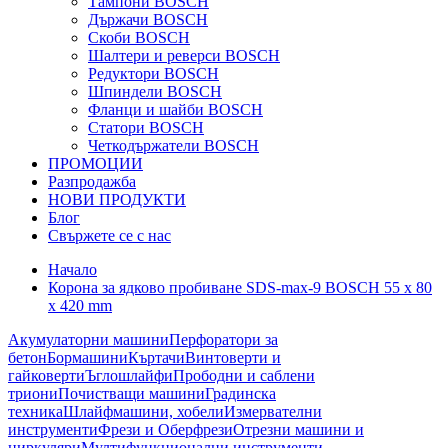
Тампони BOSCH
Държачи BOSCH
Скоби BOSCH
Шалтери и реверси BOSCH
Редуктори BOSCH
Шпиндели BOSCH
Фланци и шайби BOSCH
Статори BOSCH
Четкодържатели BOSCH
ПРОМОЦИИ
Разпродажба
НОВИ ПРОДУКТИ
Блог
Свържете се с нас
Начало
Корона за ядково пробиване SDS-max-9 BOSCH 55 x 80
x 420 mm
Акумулаторни машини
Перфоратори за
бетон
Бормашини
Къртачи
Винтоверти и
гайковерти
Ъглошлайфи
Прободни и саблени
триони
Почистващи машини
Градинска
техника
Шлайфмашини, хобели
Измервателни
инструменти
Фрези и Оберфрези
Отрезни машини и
циркуляри
Мултифункционални инструменти