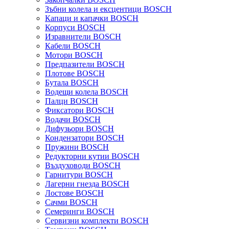
Зъбни колела и ексцентици BOSCH
Капаци и капачки BOSCH
Корпуси BOSCH
Изравнители BOSCH
Кабели BOSCH
Мотори BOSCH
Предпазители BOSCH
Плотове BOSCH
Бутала BOSCH
Водещи колела BOSCH
Палци BOSCH
Фиксатори BOSCH
Водачи BOSCH
Дифузьори BOSCH
Кондензатори BOSCH
Пружини BOSCH
Редукторни кутии BOSCH
Въздуховоди BOSCH
Гарнитури BOSCH
Лагерни гнезда BOSCH
Лостове BOSCH
Сачми BOSCH
Семеринги BOSCH
Сервизни комплекти BOSCH