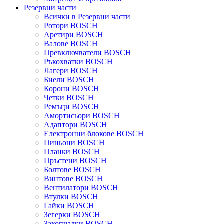
Резервни части
Всички в Резервни части
Ротори BOSCH
Аретири BOSCH
Валове BOSCH
Превключватели BOSCH
Ръкохватки BOSCH
Лагери BOSCH
Биели BOSCH
Корони BOSCH
Четки BOSCH
Ремъци BOSCH
Амортисьори BOSCH
Адаптори BOSCH
Електронни блокове BOSCH
Пиньони BOSCH
Планки BOSCH
Пръстени BOSCH
Болтове BOSCH
Винтове BOSCH
Вентилатори BOSCH
Втулки BOSCH
Гайки BOSCH
Зегерки BOSCH
Закопчалки BOSCH