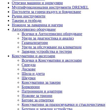
Отрезни машини и циркуляри
Мултифункционални инструменти DREMEL
Пистолети за горещ въздух и боядисване
Ръчни инструменти
Такери и телбоди
Ножици за ламарина и нагери
Автосервизно оборудване
Всички в Автосервизно оборудване
Уреди за диагностика и анализ
Газанализатори
Уреди за обслужване на климатици
Зарядни устройства и тестери
Консумативи и аксесоари
Всички в Консумативи и аксесоари
Свредла
Дискове
Шила и длета
Шкурки
Консумативи за такери
Боркорони
Патронници и адаптери
Ножове за триони
Битове за отвертки
Консумативи за прахосмукачки и стъклочистачки
Батерии и зарядни устройства