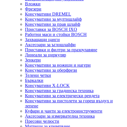
Вложки
Фрезери
Консумативи DREMEL
Консумативи за мултишлайф
Консумативи за прав шлайф
Приставки за BOSCH IXO
Работни маси и стойки BOSCH
Захващащи цанги
Аксесоари за ъглошлайфи
Приставки и филтри за прахоулавяне
Линеали за циркуляр
Зенкери
Консумативи за ножици и нагери
Консумативи за оберфрези
Телени четки
Бъркалки
Консумативи X-LOCK
Консумативи за градинска техника
Консумативи за електрически рендета
Консумативи за пистолети за горещ въздух и
лепене
Куфари и чанти за електроинструменти
Аксесоари за измервателна техника
Пресови челюсти
Матрици за кримпване