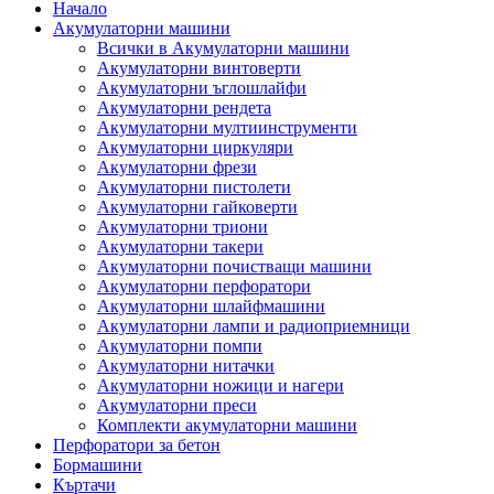
Начало
Акумулаторни машини
Всички в Акумулаторни машини
Акумулаторни винтоверти
Акумулаторни ъглошлайфи
Акумулаторни рендета
Акумулаторни мултиинструменти
Акумулаторни циркуляри
Акумулаторни фрези
Акумулаторни пистолети
Акумулаторни гайковерти
Акумулаторни триони
Акумулаторни такери
Акумулаторни почистващи машини
Акумулаторни перфоратори
Акумулаторни шлайфмашини
Акумулаторни лампи и радиоприемници
Акумулаторни помпи
Акумулаторни нитачки
Акумулаторни ножици и нагери
Акумулаторни преси
Комплекти акумулаторни машини
Перфоратори за бетон
Бормашини
Къртачи