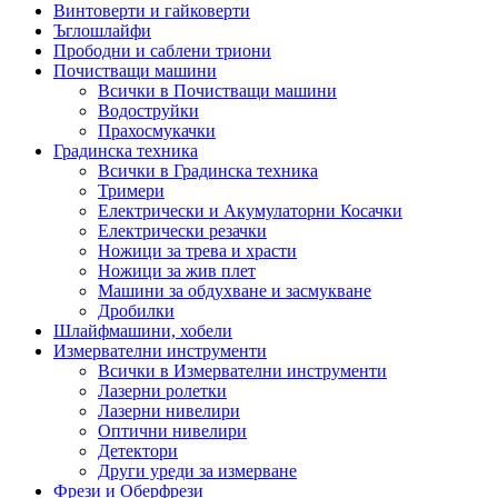
Винтоверти и гайковерти
Ъглошлайфи
Прободни и саблени триони
Почистващи машини
Всички в Почистващи машини
Водоструйки
Прахосмукачки
Градинска техника
Всички в Градинска техника
Тримери
Електрически и Акумулаторни Косачки
Електрически резачки
Ножици за трева и храсти
Ножици за жив плет
Машини за обдухване и засмукване
Дробилки
Шлайфмашини, хобели
Измервателни инструменти
Всички в Измервателни инструменти
Лазерни ролетки
Лазерни нивелири
Оптични нивелири
Детектори
Други уреди за измерване
Фрези и Оберфрези