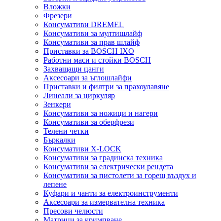
Вложки
Фрезери
Консумативи DREMEL
Консумативи за мултишлайф
Консумативи за прав шлайф
Приставки за BOSCH IXO
Работни маси и стойки BOSCH
Захващащи цанги
Аксесоари за ъглошлайфи
Приставки и филтри за прахоулавяне
Линеали за циркуляр
Зенкери
Консумативи за ножици и нагери
Консумативи за оберфрези
Телени четки
Бъркалки
Консумативи X-LOCK
Консумативи за градинска техника
Консумативи за електрически рендета
Консумативи за пистолети за горещ въздух и
лепене
Куфари и чанти за електроинструменти
Аксесоари за измервателна техника
Пресови челюсти
Матрици за кримпване