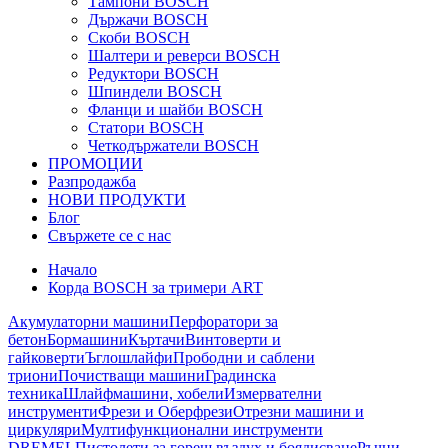
Тампони BOSCH
Държачи BOSCH
Скоби BOSCH
Шалтери и реверси BOSCH
Редуктори BOSCH
Шпиндели BOSCH
Фланци и шайби BOSCH
Статори BOSCH
Четкодържатели BOSCH
ПРОМОЦИИ
Разпродажба
НОВИ ПРОДУКТИ
Блог
Свържете се с нас
Начало
Корда BOSCH за тримери ART
Акумулаторни машини
Перфоратори за
бетон
Бормашини
Къртачи
Винтоверти и
гайковерти
Ъглошлайфи
Прободни и саблени
триони
Почистващи машини
Градинска
техника
Шлайфмашини, хобели
Измервателни
инструменти
Фрези и Оберфрези
Отрезни машини и
циркуляри
Мултифункционални инструменти
DREMEL
Пистолети за горещ въздух и боядисване
Ръчни