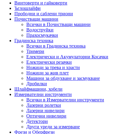
Винтоверти и гайковерти
Ъглошлайфи
Прободни и саблени триони
Почистващи машини
Всички в Почистващи машини
Водоструйки
Прахосмукачки
Градинска техника
Всички в Градинска техника
Тримери
Електрически и Акумулаторни Косачки
Електрически резачки
Ножици за трева и храсти
Ножици за жив плет
Машини за обдухване и засмукване
Дробилки
Шлайфмашини, хобели
Измервателни инструменти
Всички в Измервателни инструменти
Лазерни ролетки
Лазерни нивелири
Оптични нивелири
Детектори
Други уреди за измерване
Фрези и Оберфрези