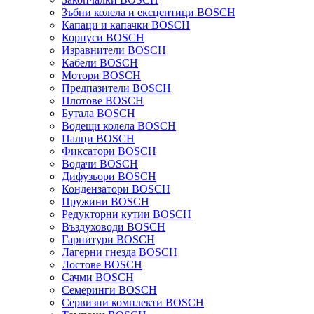
Зъбни колела и ексцентици BOSCH
Капаци и капачки BOSCH
Корпуси BOSCH
Изравнители BOSCH
Кабели BOSCH
Мотори BOSCH
Предпазители BOSCH
Плотове BOSCH
Бутала BOSCH
Водещи колела BOSCH
Палци BOSCH
Фиксатори BOSCH
Водачи BOSCH
Дифузьори BOSCH
Кондензатори BOSCH
Пружини BOSCH
Редукторни кутии BOSCH
Въздуховоди BOSCH
Гарнитури BOSCH
Лагерни гнезда BOSCH
Лостове BOSCH
Сачми BOSCH
Семеринги BOSCH
Сервизни комплекти BOSCH