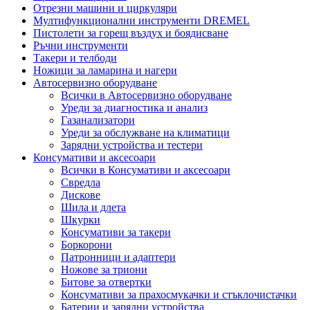
Отрезни машини и циркуляри
Мултифункционални инструменти DREMEL
Пистолети за горещ въздух и боядисване
Ръчни инструменти
Такери и телбоди
Ножици за ламарина и нагери
Автосервизно оборудване
Всички в Автосервизно оборудване
Уреди за диагностика и анализ
Газанализатори
Уреди за обслужване на климатици
Зарядни устройства и тестери
Консумативи и аксесоари
Всички в Консумативи и аксесоари
Свредла
Дискове
Шила и длета
Шкурки
Консумативи за такери
Боркорони
Патронници и адаптери
Ножове за триони
Битове за отвертки
Консумативи за прахосмукачки и стъклочистачки
Батерии и зарядни устройства