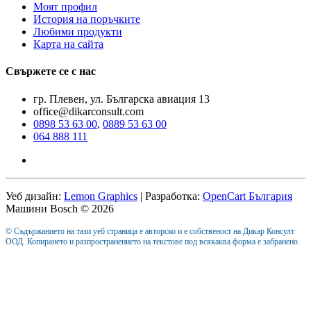
Моят профил
История на поръчките
Любими продукти
Карта на сайта
Свържете се с нас
гр. Плевен, ул. Българска авиация 13
office@dikarconsult.com
0898 53 63 00
,
0889 53 63 00
064 888 111
Уеб дизайн:
Lemon Graphics
| Разработка:
OpenCart България
Машини Bosch © 2026
© Съдържанието на тази уеб страница е авторско и е собственост на Дикар Консулт
ООД. Копирането и разпространението на текстове под всякаква форма е забранено.