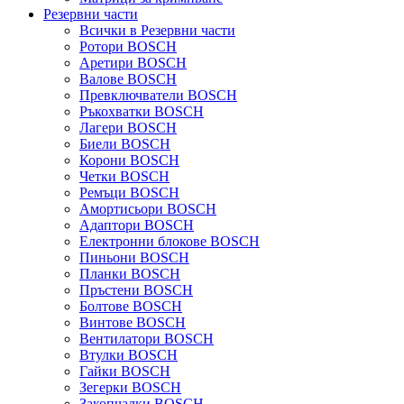
Резервни части
Всички в Резервни части
Ротори BOSCH
Аретири BOSCH
Валове BOSCH
Превключватели BOSCH
Ръкохватки BOSCH
Лагери BOSCH
Биели BOSCH
Корони BOSCH
Четки BOSCH
Ремъци BOSCH
Амортисьори BOSCH
Адаптори BOSCH
Електронни блокове BOSCH
Пиньони BOSCH
Планки BOSCH
Пръстени BOSCH
Болтове BOSCH
Винтове BOSCH
Вентилатори BOSCH
Втулки BOSCH
Гайки BOSCH
Зегерки BOSCH
Закопчалки BOSCH