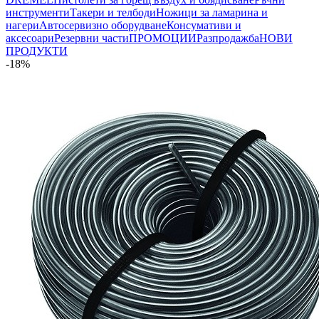
инструменти
Такери и телбоди
Ножици за ламарина и
нагери
Автосервизно оборудване
Консумативи и
аксесоари
Резервни части
ПРОМОЦИИ
Разпродажба
НОВИ
ПРОДУКТИ
-18%