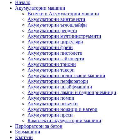
Начало
Акумулаторни машини
Всички в Акумулаторни машини
Акумулаторни винтоверти
Акумулаторни ъглошлайфи
Акумулаторни рендета
Акумулаторни мултиинструменти
Акумулаторни циркуляри
Акумулаторни фрези
Акумулаторни пистолети
Акумулаторни гайковерти
Акумулаторни триони
Акумулаторни такери
Акумулаторни почистващи машини
Акумулаторни перфоратори
Акумулаторни шлайфмашини
Акумулаторни лампи и радиоприемници
Акумулаторни помпи
Акумулаторни нитачки
Акумулаторни ножици и нагери
Акумулаторни преси
Комплекти акумулаторни машини
Перфоратори за бетон
Бормашини
Къртачи