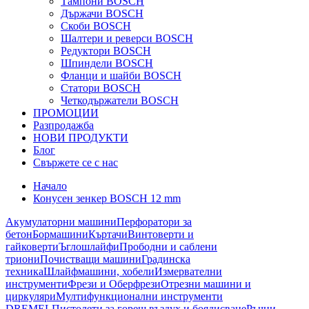
Тампони BOSCH
Държачи BOSCH
Скоби BOSCH
Шалтери и реверси BOSCH
Редуктори BOSCH
Шпиндели BOSCH
Фланци и шайби BOSCH
Статори BOSCH
Четкодържатели BOSCH
ПРОМОЦИИ
Разпродажба
НОВИ ПРОДУКТИ
Блог
Свържете се с нас
Начало
Конусен зенкер BOSCH 12 mm
Акумулаторни машини
Перфоратори за
бетон
Бормашини
Къртачи
Винтоверти и
гайковерти
Ъглошлайфи
Прободни и саблени
триони
Почистващи машини
Градинска
техника
Шлайфмашини, хобели
Измервателни
инструменти
Фрези и Оберфрези
Отрезни машини и
циркуляри
Мултифункционални инструменти
DREMEL
Пистолети за горещ въздух и боядисване
Ръчни