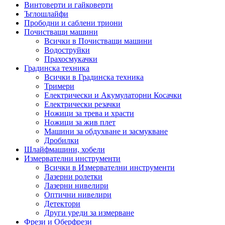
Винтоверти и гайковерти
Ъглошлайфи
Прободни и саблени триони
Почистващи машини
Всички в Почистващи машини
Водоструйки
Прахосмукачки
Градинска техника
Всички в Градинска техника
Тримери
Електрически и Акумулаторни Косачки
Електрически резачки
Ножици за трева и храсти
Ножици за жив плет
Машини за обдухване и засмукване
Дробилки
Шлайфмашини, хобели
Измервателни инструменти
Всички в Измервателни инструменти
Лазерни ролетки
Лазерни нивелири
Оптични нивелири
Детектори
Други уреди за измерване
Фрези и Оберфрези