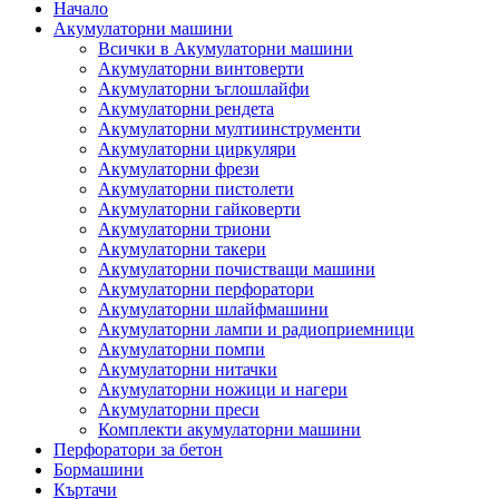
Начало
Акумулаторни машини
Всички в Акумулаторни машини
Акумулаторни винтоверти
Акумулаторни ъглошлайфи
Акумулаторни рендета
Акумулаторни мултиинструменти
Акумулаторни циркуляри
Акумулаторни фрези
Акумулаторни пистолети
Акумулаторни гайковерти
Акумулаторни триони
Акумулаторни такери
Акумулаторни почистващи машини
Акумулаторни перфоратори
Акумулаторни шлайфмашини
Акумулаторни лампи и радиоприемници
Акумулаторни помпи
Акумулаторни нитачки
Акумулаторни ножици и нагери
Акумулаторни преси
Комплекти акумулаторни машини
Перфоратори за бетон
Бормашини
Къртачи