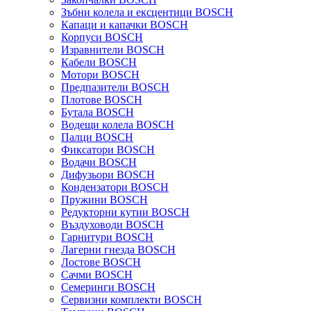
Зъбни колела и ексцентици BOSCH
Капаци и капачки BOSCH
Корпуси BOSCH
Изравнители BOSCH
Кабели BOSCH
Мотори BOSCH
Предпазители BOSCH
Плотове BOSCH
Бутала BOSCH
Водещи колела BOSCH
Палци BOSCH
Фиксатори BOSCH
Водачи BOSCH
Дифузьори BOSCH
Кондензатори BOSCH
Пружини BOSCH
Редукторни кутии BOSCH
Въздуховоди BOSCH
Гарнитури BOSCH
Лагерни гнезда BOSCH
Лостове BOSCH
Сачми BOSCH
Семеринги BOSCH
Сервизни комплекти BOSCH