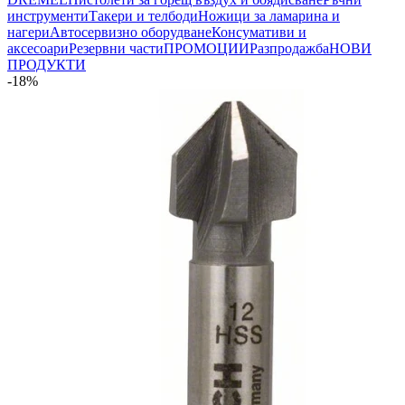
инструменти
Такери и телбоди
Ножици за ламарина и
нагери
Автосервизно оборудване
Консумативи и
аксесоари
Резервни части
ПРОМОЦИИ
Разпродажба
НОВИ
ПРОДУКТИ
-18%