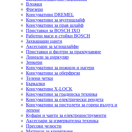
Вложки
Фрезери
Консумативи DREMEL
Консумативи за мултишлайф
Консумативи за прав шлайф
Приставки за BOSCH IXO
Работни маси и стойки BOSCH
Захващащи цанги
Аксесоари за ъглошлайфи
Приставки и филтри за прахоулавяне
Линеали за циркуляр
Зенкери
Консумативи за ножици и нагери
Консумативи за оберфрези
Телени четки
Бъркалки
Консумативи X-LOCK
Консумативи за градинска техника
Консумативи за електрически рендета
Консумативи за пистолети за горещ въздух и
лепене
Куфари и чанти за електроинструменти
Аксесоари за измервателна техника
Пресови челюсти
Матрици за кримпване