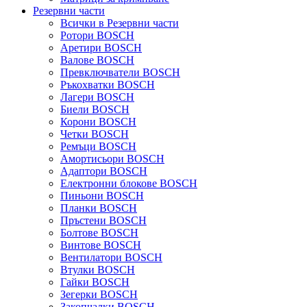
Резервни части
Всички в Резервни части
Ротори BOSCH
Аретири BOSCH
Валове BOSCH
Превключватели BOSCH
Ръкохватки BOSCH
Лагери BOSCH
Биели BOSCH
Корони BOSCH
Четки BOSCH
Ремъци BOSCH
Амортисьори BOSCH
Адаптори BOSCH
Електронни блокове BOSCH
Пиньони BOSCH
Планки BOSCH
Пръстени BOSCH
Болтове BOSCH
Винтове BOSCH
Вентилатори BOSCH
Втулки BOSCH
Гайки BOSCH
Зегерки BOSCH
Закопчалки BOSCH