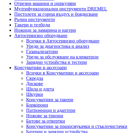
Отрезни машини и циркуляри
Мултифункционални инструменти DREMEL
Пистолети за горещ въздух и боядисване
Ръчни инструменти
Такери и телбоди
Ножици за ламарина и нагери
Автосервизно оборудване
Всички в Автосервизно оборудване
Уреди за диагностика и анализ
Газанализатори
Уреди за обслужване на климатици
Зарядни устройства и тестери
Консумативи и аксесоари
Всички в Консумативи и аксесоари
Свредла
Дискове
Шила и длета
Шкурки
Консумативи за такери
Боркорони
Патронници и адаптери
Ножове за триони
Битове за отвертки
Консумативи за прахосмукачки и стъклочистачки
Батерии и зарядни устройства