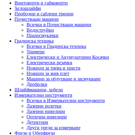
Винтоверти и гайковерти
Ъглошлайфи
Прободни и саблени триони
Почистващи машини
Всички в Почистващи машини
Водоструйки
Прахосмукачки
Градинска техника
Всички в Градинска техника
Тримери
Електрически и Акумулаторни Косачки
Електрически резачки
Ножици за трева и храсти
Ножици за жив плет
Машини за обдухване и засмукване
Дробилки
Шлайфмашини, хобели
Измервателни инструменти
Всички в Измервателни инструменти
Лазерни ролетки
Лазерни нивелири
Оптични нивелири
Детектори
Други уреди за измерване
Фрези и Оберфрези