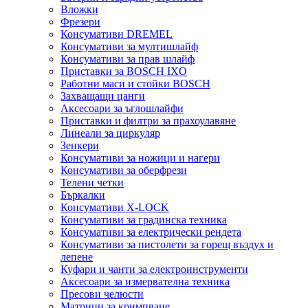
Вложки
Фрезери
Консумативи DREMEL
Консумативи за мултишлайф
Консумативи за прав шлайф
Приставки за BOSCH IXO
Работни маси и стойки BOSCH
Захващащи цанги
Аксесоари за ъглошлайфи
Приставки и филтри за прахоулавяне
Линеали за циркуляр
Зенкери
Консумативи за ножици и нагери
Консумативи за оберфрези
Телени четки
Бъркалки
Консумативи X-LOCK
Консумативи за градинска техника
Консумативи за електрически рендета
Консумативи за пистолети за горещ въздух и
лепене
Куфари и чанти за електроинструменти
Аксесоари за измервателна техника
Пресови челюсти
Матрици за кримпване