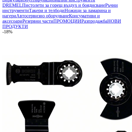
DREMEL
Пистолети за горещ въздух и боядисване
Ръчни
инструменти
Такери и телбоди
Ножици за ламарина и
нагери
Автосервизно оборудване
Консумативи и
аксесоари
Резервни части
ПРОМОЦИИ
Разпродажба
НОВИ
ПРОДУКТИ
-18%