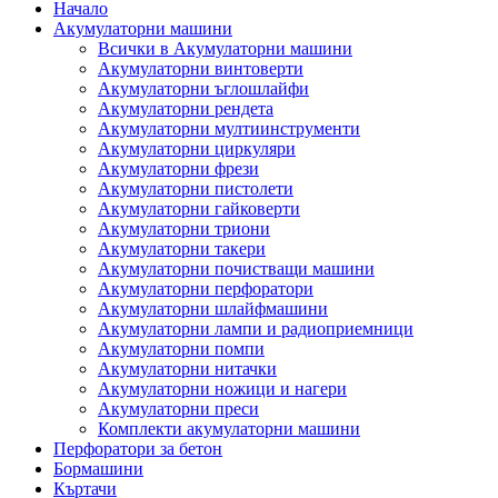
Начало
Акумулаторни машини
Всички в Акумулаторни машини
Акумулаторни винтоверти
Акумулаторни ъглошлайфи
Акумулаторни рендета
Акумулаторни мултиинструменти
Акумулаторни циркуляри
Акумулаторни фрези
Акумулаторни пистолети
Акумулаторни гайковерти
Акумулаторни триони
Акумулаторни такери
Акумулаторни почистващи машини
Акумулаторни перфоратори
Акумулаторни шлайфмашини
Акумулаторни лампи и радиоприемници
Акумулаторни помпи
Акумулаторни нитачки
Акумулаторни ножици и нагери
Акумулаторни преси
Комплекти акумулаторни машини
Перфоратори за бетон
Бормашини
Къртачи