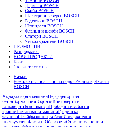
Тампони BOSCH
Държачи BOSCH
Скоби BOSCH
Шалтери и реверси BOSCH
Редуктори BOSCH
Шпиндели BOSCH
Фланци и шайби BOSCH
Статори BOSCH
Четкодържатели BOSCH
ПРОМОЦИИ
Разпродажба
НОВИ ПРОДУКТИ
Блог
Свържете се с нас
Начало
Комплект за полагане на подове/монтаж, 4 части
BOSCH
Акумулаторни машини
Перфоратори за
бетон
Бормашини
Къртачи
Винтоверти и
гайковерти
Ъглошлайфи
Прободни и саблени
триони
Почистващи машини
Градинска
техника
Шлайфмашини, хобели
Измервателни
инструменти
Фрези и Оберфрези
Отрезни машини и
циркуляри
Мултифункционални инструменти