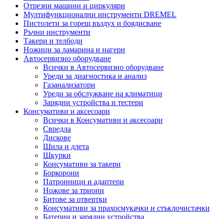
Отрезни машини и циркуляри
Мултифункционални инструменти DREMEL
Пистолети за горещ въздух и боядисване
Ръчни инструменти
Такери и телбоди
Ножици за ламарина и нагери
Автосервизно оборудване
Всички в Автосервизно оборудване
Уреди за диагностика и анализ
Газанализатори
Уреди за обслужване на климатици
Зарядни устройства и тестери
Консумативи и аксесоари
Всички в Консумативи и аксесоари
Свредла
Дискове
Шила и длета
Шкурки
Консумативи за такери
Боркорони
Патронници и адаптери
Ножове за триони
Битове за отвертки
Консумативи за прахосмукачки и стъклочистачки
Батерии и зарядни устройства