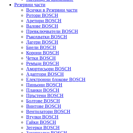
Резервни части
Всички в Резервни части
Ротори BOSCH
Аретири BOSCH
Валове BOSCH
Превключватели BOSCH
Ръкохватки BOSCH
Лагери BOSCH
Биели BOSCH
Корони BOSCH
Четки BOSCH
Ремъци BOSCH
Амортисьори BOSCH
Адаптори BOSCH
Електронни блокове BOSCH
Пиньони BOSCH
Планки BOSCH
Пръстени BOSCH
Болтове BOSCH
Винтове BOSCH
Вентилатори BOSCH
Втулки BOSCH
Гайки BOSCH
Зегерки BOSCH
Закопчалки BOSCH