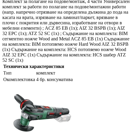
Комплект за полагане на подове/монтаж, 4 части Универсален
комплект за работи по полагане на подове/монтажни работи
(напр. напречно отрязване на определена дължина до пода на
касата на врата, изрязване на ламинат/паркет, врязване в
плочи с покрития или дървесина, изработване на отвори в
мебелни елементи) ; ACZ 85 EB (1x); AIZ 32 BSPB (1x); AIZ
32 EPC (1x); ATZ 52 SC (1x) ; Съдържание на комплекта: BIM
сегментно ножче Wood and Metal ACZ 85 EB (1x) Съдържание
на комплекта: BIM потопяемо ножче Hard Wood AIZ 32 BSPB
(1x) Съдържание на комплекта: HCS потопяемо ножче Wood
AIZ 32 EPC (1x) Съдържание на комплекта: HCS шабер ATZ
52 SC (1x)
Технически характеристики
Тип
комплект
Окомплектовка
4 бр. консуматива