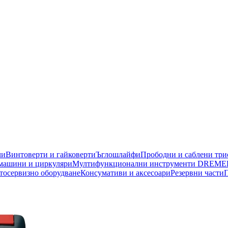
чи
Винтоверти и гайковерти
Ъглошлайфи
Прободни и саблени тр
машини и циркуляри
Мултифункционални инструменти DREME
тосервизно оборудване
Консумативи и аксесоари
Резервни части