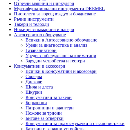
Отрезни машини и циркуляри
Мултифункционални инструменти DREMEL
Пистолети за горещ въздух и боядисване
Ръчни инструменти
Такери и телбоди
Ножици за ламарина и нагери
Автосервизно оборудване
Всички в Автосервизно оборудване
Уреди за диагностика и анализ
Газанализатори
Уреди за обслужване на климатици
Зарядни устройства и тестери
Консумативи и аксесоари
Всички в Консумативи и аксесоари
Свредла
Дискове
Шила и длета
Шкурки
Консумативи за такери
Боркорони
Патронници и адаптери
Ножове за триони
Битове за отвертки
Консумативи за прахосмукачки и стъклочистачки
Батерии и зарядни устройства