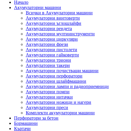
Начало
Акумулаторни машини
Всички в Акумулаторни машини
Акумулаторни винтоверти
Акумулаторни ъглошлайфи
Акумулаторни рендета
Акумулаторни мултиинструменти
Акумулаторни циркуляри
Акумулаторни фрези
Акумулаторни пистолети
Акумулаторни гайковерти
Акумулаторни триони
Акумулаторни такери
Акумулаторни почистващи машини
Акумулаторни перфоратори
Акумулаторни шлайфмашини
Акумулаторни лампи и радиоприемници
Акумулаторни помпи
Акумулаторни нитачки
Акумулаторни ножици и нагери
Акумулаторни преси
Комплекти акумулаторни машини
Перфоратори за бетон
Бормашини
Къртачи