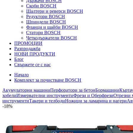
Държачи BOSCH
Скоби BOSCH
Шалтери и реверси BOSCH
Редуктори BOSCH
Шпиндели BOSCH
Фланци и шайби BOSCH
Статори BOSCH
Четкодържатели BOSCH
ПРОМОЦИИ
Разпродажба
НОВИ ПРОДУКТИ
Блог
Свържете се с нас
Начало
Комплект за почистване BOSCH
Акумулаторни машини
Перфоратори за бетон
Бормашини
Кърта
хобели
Измервателни инструменти
Фрези и Оберфрези
Отрезни 
инструменти
Такери и телбоди
Ножици за ламарина и нагери
Ав
-18%