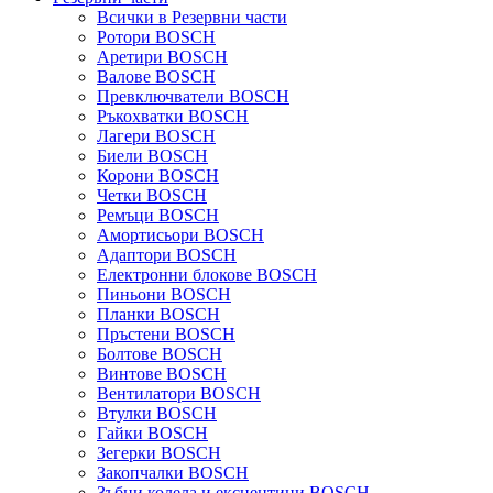
Всички в Резервни части
Ротори BOSCH
Аретири BOSCH
Валове BOSCH
Превключватели BOSCH
Ръкохватки BOSCH
Лагери BOSCH
Биели BOSCH
Корони BOSCH
Четки BOSCH
Ремъци BOSCH
Амортисьори BOSCH
Адаптори BOSCH
Електронни блокове BOSCH
Пиньони BOSCH
Планки BOSCH
Пръстени BOSCH
Болтове BOSCH
Винтове BOSCH
Вентилатори BOSCH
Втулки BOSCH
Гайки BOSCH
Зегерки BOSCH
Закопчалки BOSCH
Зъбни колела и ексцентици BOSCH