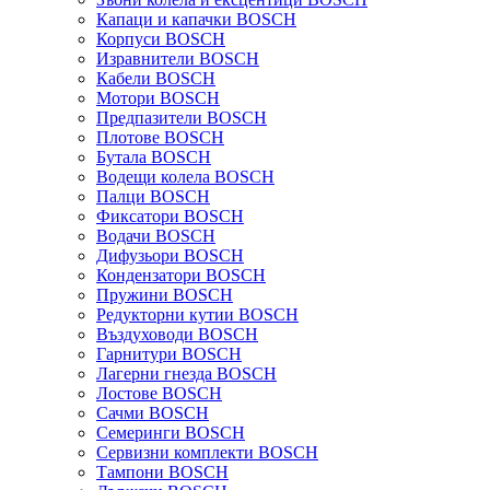
Капаци и капачки BOSCH
Корпуси BOSCH
Изравнители BOSCH
Кабели BOSCH
Мотори BOSCH
Предпазители BOSCH
Плотове BOSCH
Бутала BOSCH
Водещи колела BOSCH
Палци BOSCH
Фиксатори BOSCH
Водачи BOSCH
Дифузьори BOSCH
Кондензатори BOSCH
Пружини BOSCH
Редукторни кутии BOSCH
Въздуховоди BOSCH
Гарнитури BOSCH
Лагерни гнезда BOSCH
Лостове BOSCH
Сачми BOSCH
Семеринги BOSCH
Сервизни комплекти BOSCH
Тампони BOSCH