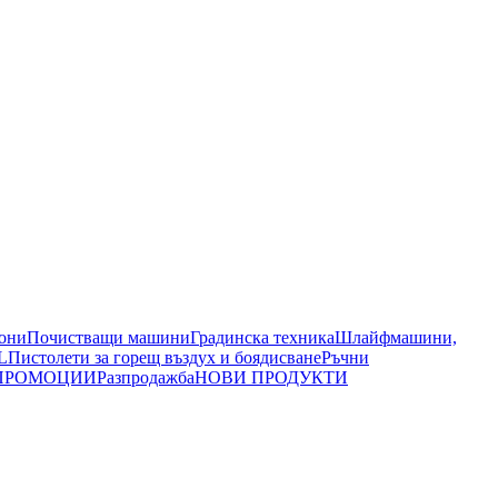
иони
Почистващи машини
Градинска техника
Шлайфмашини,
L
Пистолети за горещ въздух и боядисване
Ръчни
ПРОМОЦИИ
Разпродажба
НОВИ ПРОДУКТИ