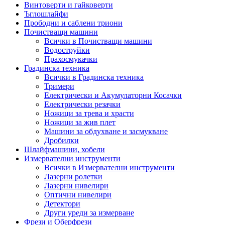
Винтоверти и гайковерти
Ъглошлайфи
Прободни и саблени триони
Почистващи машини
Всички в Почистващи машини
Водоструйки
Прахосмукачки
Градинска техника
Всички в Градинска техника
Тримери
Електрически и Акумулаторни Косачки
Електрически резачки
Ножици за трева и храсти
Ножици за жив плет
Машини за обдухване и засмукване
Дробилки
Шлайфмашини, хобели
Измервателни инструменти
Всички в Измервателни инструменти
Лазерни ролетки
Лазерни нивелири
Оптични нивелири
Детектори
Други уреди за измерване
Фрези и Оберфрези