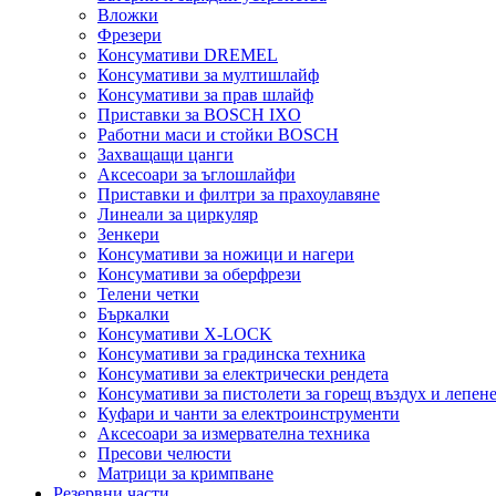
Вложки
Фрезери
Консумативи DREMEL
Консумативи за мултишлайф
Консумативи за прав шлайф
Приставки за BOSCH IXO
Работни маси и стойки BOSCH
Захващащи цанги
Аксесоари за ъглошлайфи
Приставки и филтри за прахоулавяне
Линеали за циркуляр
Зенкери
Консумативи за ножици и нагери
Консумативи за оберфрези
Телени четки
Бъркалки
Консумативи X-LOCK
Консумативи за градинска техника
Консумативи за електрически рендета
Консумативи за пистолети за горещ въздух и лепен
Куфари и чанти за електроинструменти
Аксесоари за измервателна техника
Пресови челюсти
Матрици за кримпване
Резервни части