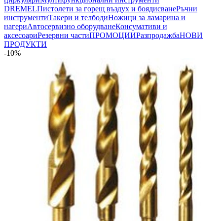
DREMEL
Пистолети за горещ въздух и боядисване
Ръчни
инструменти
Такери и телбоди
Ножици за ламарина и
нагери
Автосервизно оборудване
Консумативи и
аксесоари
Резервни части
ПРОМОЦИИ
Разпродажба
НОВИ
ПРОДУКТИ
-10%