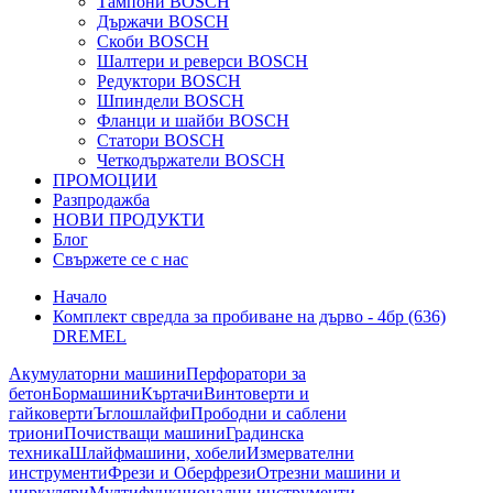
Тампони BOSCH
Държачи BOSCH
Скоби BOSCH
Шалтери и реверси BOSCH
Редуктори BOSCH
Шпиндели BOSCH
Фланци и шайби BOSCH
Статори BOSCH
Четкодържатели BOSCH
ПРОМОЦИИ
Разпродажба
НОВИ ПРОДУКТИ
Блог
Свържете се с нас
Начало
Комплект свредла за пробиване на дърво - 4бр (636)
DREMEL
Акумулаторни машини
Перфоратори за
бетон
Бормашини
Къртачи
Винтоверти и
гайковерти
Ъглошлайфи
Прободни и саблени
триони
Почистващи машини
Градинска
техника
Шлайфмашини, хобели
Измервателни
инструменти
Фрези и Оберфрези
Отрезни машини и
циркуляри
Мултифункционални инструменти