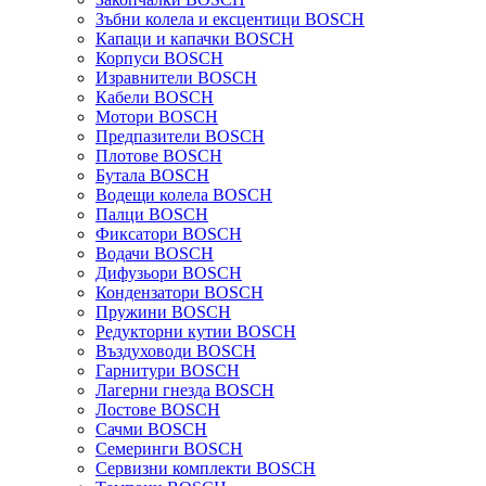
Зъбни колела и ексцентици BOSCH
Капаци и капачки BOSCH
Корпуси BOSCH
Изравнители BOSCH
Кабели BOSCH
Мотори BOSCH
Предпазители BOSCH
Плотове BOSCH
Бутала BOSCH
Водещи колела BOSCH
Палци BOSCH
Фиксатори BOSCH
Водачи BOSCH
Дифузьори BOSCH
Кондензатори BOSCH
Пружини BOSCH
Редукторни кутии BOSCH
Въздуховоди BOSCH
Гарнитури BOSCH
Лагерни гнезда BOSCH
Лостове BOSCH
Сачми BOSCH
Семеринги BOSCH
Сервизни комплекти BOSCH