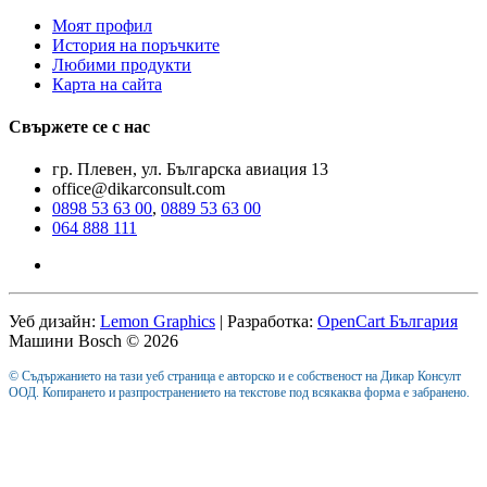
Моят профил
История на поръчките
Любими продукти
Карта на сайта
Свържете се с нас
гр. Плевен, ул. Българска авиация 13
office@dikarconsult.com
0898 53 63 00
,
0889 53 63 00
064 888 111
Уеб дизайн:
Lemon Graphics
| Разработка:
OpenCart България
Машини Bosch © 2026
© Съдържанието на тази уеб страница е авторско и е собственост на Дикар Консулт
ООД. Копирането и разпространението на текстове под всякаква форма е забранено.