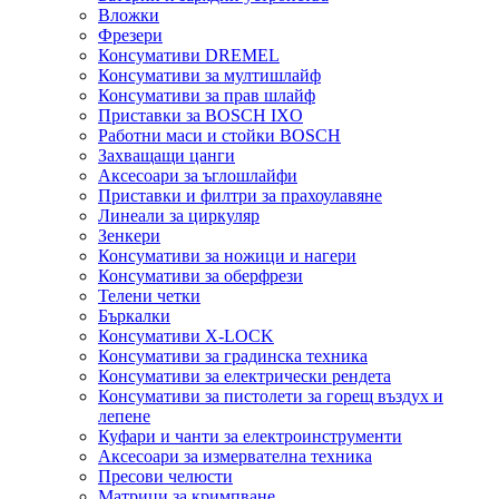
Вложки
Фрезери
Консумативи DREMEL
Консумативи за мултишлайф
Консумативи за прав шлайф
Приставки за BOSCH IXO
Работни маси и стойки BOSCH
Захващащи цанги
Аксесоари за ъглошлайфи
Приставки и филтри за прахоулавяне
Линеали за циркуляр
Зенкери
Консумативи за ножици и нагери
Консумативи за оберфрези
Телени четки
Бъркалки
Консумативи X-LOCK
Консумативи за градинска техника
Консумативи за електрически рендета
Консумативи за пистолети за горещ въздух и
лепене
Куфари и чанти за електроинструменти
Аксесоари за измервателна техника
Пресови челюсти
Матрици за кримпване