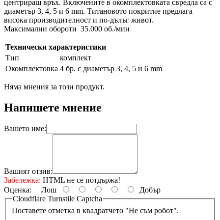
центриращ връх. Включените в окомплектовката свредла са с
диаметър 3, 4, 5 и 6 mm. Титановото покритие предлага
висока производителност и по-дълъг живот.
Максимални обороти 35.000 об./мин
Технически характеристики
Тип
комплект
Окомплектовка
4 бр. с диаметър 3, 4, 5 и 6 mm
Няма мнения за този продукт.
Напишете мнение
Вашето име:
Вашият отзив:
Забележка:
HTML не се потдържа!
Оценка:
Лош
Добър
Cloudflare Turnstile Captcha
Поставете отметка в квадратчето "Не съм робот".