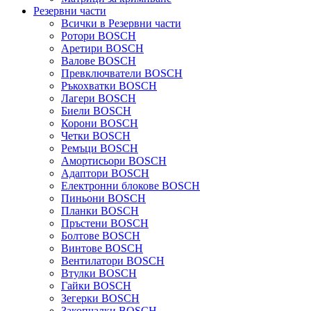
Резервни части
Всички в Резервни части
Ротори BOSCH
Аретири BOSCH
Валове BOSCH
Превключватели BOSCH
Ръкохватки BOSCH
Лагери BOSCH
Биели BOSCH
Корони BOSCH
Четки BOSCH
Ремъци BOSCH
Амортисьори BOSCH
Адаптори BOSCH
Електронни блокове BOSCH
Пиньони BOSCH
Планки BOSCH
Пръстени BOSCH
Болтове BOSCH
Винтове BOSCH
Вентилатори BOSCH
Втулки BOSCH
Гайки BOSCH
Зегерки BOSCH
Закопчалки BOSCH