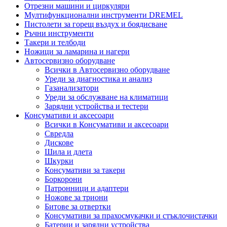
Отрезни машини и циркуляри
Мултифункционални инструменти DREMEL
Пистолети за горещ въздух и боядисване
Ръчни инструменти
Такери и телбоди
Ножици за ламарина и нагери
Автосервизно оборудване
Всички в Автосервизно оборудване
Уреди за диагностика и анализ
Газанализатори
Уреди за обслужване на климатици
Зарядни устройства и тестери
Консумативи и аксесоари
Всички в Консумативи и аксесоари
Свредла
Дискове
Шила и длета
Шкурки
Консумативи за такери
Боркорони
Патронници и адаптери
Ножове за триони
Битове за отвертки
Консумативи за прахосмукачки и стъклочистачки
Батерии и зарядни устройства