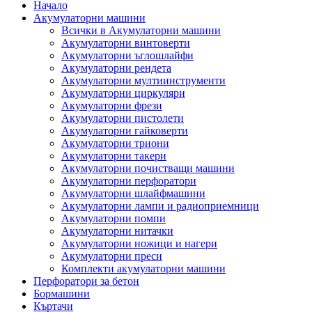
Начало
Акумулаторни машини
Всички в Акумулаторни машини
Акумулаторни винтоверти
Акумулаторни ъглошлайфи
Акумулаторни рендета
Акумулаторни мултиинструменти
Акумулаторни циркуляри
Акумулаторни фрези
Акумулаторни пистолети
Акумулаторни гайковерти
Акумулаторни триони
Акумулаторни такери
Акумулаторни почистващи машини
Акумулаторни перфоратори
Акумулаторни шлайфмашини
Акумулаторни лампи и радиоприемници
Акумулаторни помпи
Акумулаторни нитачки
Акумулаторни ножици и нагери
Акумулаторни преси
Комплекти акумулаторни машини
Перфоратори за бетон
Бормашини
Къртачи