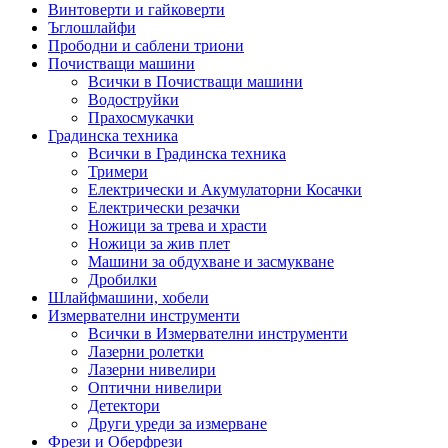
Винтоверти и гайковерти
Ъглошлайфи
Прободни и саблени триони
Почистващи машини
Всички в Почистващи машини
Водоструйки
Прахосмукачки
Градинска техника
Всички в Градинска техника
Тримери
Електрически и Акумулаторни Косачки
Електрически резачки
Ножици за трева и храсти
Ножици за жив плет
Машини за обдухване и засмукване
Дробилки
Шлайфмашини, хобели
Измервателни инструменти
Всички в Измервателни инструменти
Лазерни ролетки
Лазерни нивелири
Оптични нивелири
Детектори
Други уреди за измерване
Фрези и Оберфрези