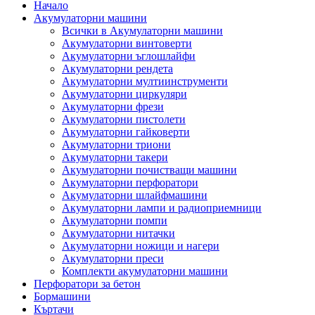
Начало
Акумулаторни машини
Всички в Акумулаторни машини
Акумулаторни винтоверти
Акумулаторни ъглошлайфи
Акумулаторни рендета
Акумулаторни мултиинструменти
Акумулаторни циркуляри
Акумулаторни фрези
Акумулаторни пистолети
Акумулаторни гайковерти
Акумулаторни триони
Акумулаторни такери
Акумулаторни почистващи машини
Акумулаторни перфоратори
Акумулаторни шлайфмашини
Акумулаторни лампи и радиоприемници
Акумулаторни помпи
Акумулаторни нитачки
Акумулаторни ножици и нагери
Акумулаторни преси
Комплекти акумулаторни машини
Перфоратори за бетон
Бормашини
Къртачи