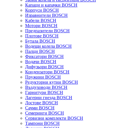
Капаци и капачки BOSCH
Корпуси BOSCH
Изравнители BOSCH
Кабели BOSCH
Мотори BOSCH
Предпазители BOSCH
Плотове BOSCH
Бутала BOSCH
Водещи колела BOSCH
Палци BOSCH
Фиксатори BOSCH
Водачи BOSCH
Дифузьори BOSCH
Кондензатори BOSCH
Пружини BOSCH
Редукторни кутии BOSCH
Въздуховоди BOSCH
Гарнитури BOSCH
Лагерни гнезда BOSCH
Лостове BOSCH
Сачми BOSCH
Семеринги BOSCH
Сервизни комплекти BOSCH
Тампони BOSCH