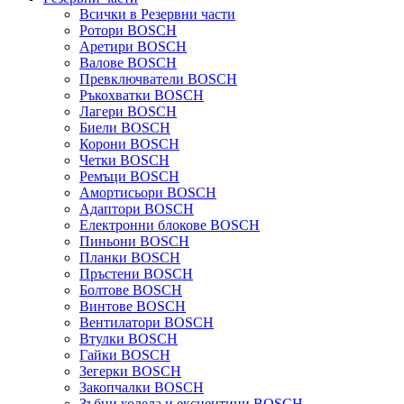
Всички в Резервни части
Ротори BOSCH
Аретири BOSCH
Валове BOSCH
Превключватели BOSCH
Ръкохватки BOSCH
Лагери BOSCH
Биели BOSCH
Корони BOSCH
Четки BOSCH
Ремъци BOSCH
Амортисьори BOSCH
Адаптори BOSCH
Електронни блокове BOSCH
Пиньони BOSCH
Планки BOSCH
Пръстени BOSCH
Болтове BOSCH
Винтове BOSCH
Вентилатори BOSCH
Втулки BOSCH
Гайки BOSCH
Зегерки BOSCH
Закопчалки BOSCH
Зъбни колела и ексцентици BOSCH