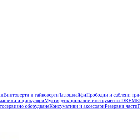
чи
Винтоверти и гайковерти
Ъглошлайфи
Прободни и саблени тр
машини и циркуляри
Мултифункционални инструменти DREME
тосервизно оборудване
Консумативи и аксесоари
Резервни части