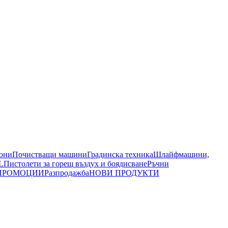
иони
Почистващи машини
Градинска техника
Шлайфмашини,
L
Пистолети за горещ въздух и боядисване
Ръчни
ПРОМОЦИИ
Разпродажба
НОВИ ПРОДУКТИ