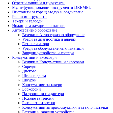
Отрезни машини и циркуляри
Мултифункционални инструменти DREMEL
Пистолети за горещ въздух и боядисване
Ръчни инструменти
Такери и телбоди
Ножици за ламарина и нагери
Автосервизно оборудване
Всички в Автосервизно оборудване
Уреди за диагностика и анализ
Газанализатори
Уреди за обслужване на климатици
Зарядни устройства и тестери
Консумативи и аксесоари
Всички в Консумативи и аксесоари
Свредла
Дискове
Шила и длета
Шкурки
Консумативи за такери
Боркорони
Патронници и адаптери
Ножове за триони
Битове за отвертки
Консумативи за прахосмукачки и стъклочистачки
Батерии и зарядни устройства