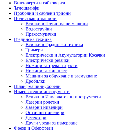
Винтоверти и гайковерти
Ъглошлайфи
Прободни и саблени триони
Почистващи машини
Всички в Почистващи машини
Водоструйки
Прахосмукачки
Градинска техника
Всички в Градинска техника
Тримери
Електрически и Акумулаторни Косачки
Електрически резачки
Ножици за трева и храсти
Ножици за жив плет
Машини за обдухване и засмукване
Дробилки
Шлайфмашини, хобели
Измервателни инструменти
Всички в Измервателни инструменти
Лазерни ролетки
Лазерни нивелири
Оптични нивелири
Детектори
Други уреди за измерване
Фрези и Оберфрези