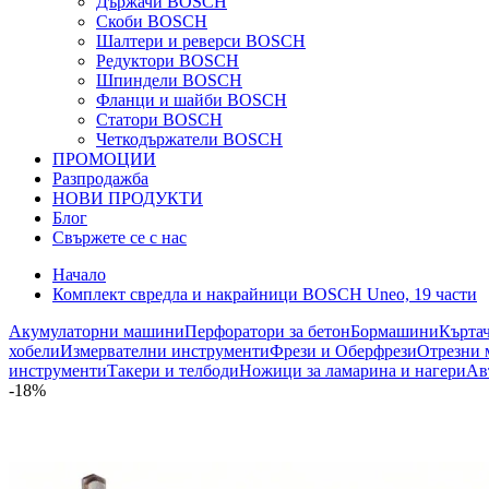
Държачи BOSCH
Скоби BOSCH
Шалтери и реверси BOSCH
Редуктори BOSCH
Шпиндели BOSCH
Фланци и шайби BOSCH
Статори BOSCH
Четкодържатели BOSCH
ПРОМОЦИИ
Разпродажба
НОВИ ПРОДУКТИ
Блог
Свържете се с нас
Начало
Комплект свредла и накрайници BOSCH Uneo, 19 части
Акумулаторни машини
Перфоратори за бетон
Бормашини
Кърта
хобели
Измервателни инструменти
Фрези и Оберфрези
Отрезни 
инструменти
Такери и телбоди
Ножици за ламарина и нагери
Ав
-18%