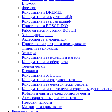
Вложки
Фрезери
Консумативи DREMEL
Консумативи за мултишлайф
Консумативи за прав шлайф
Приставки за BOSCH IXO
Работни маси и стойки BOSCH
Захващащи цанги
Аксесоари за ъглошлайфи
Приставки и филтри за прахоулавяне
Линеали за циркуляр
Зенкери
Консумативи за ножици и нагери
Консумативи за оберфрези
Телени четки
Бъркалки
Консумативи X-LOCK
Консумативи за градинска техника
Консумативи за електрически рендета
Консумативи за пистолети за горещ въздух и лепен
Куфари и чанти за електроинструменти
Аксесоари за измервателна техника
Пресови челюсти
Матрици за кримпване
Резервни части