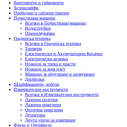
Винтоверти и гайковерти
Ъглошлайфи
Прободни и саблени триони
Почистващи машини
Всички в Почистващи машини
Водоструйки
Прахосмукачки
Градинска техника
Всички в Градинска техника
Тримери
Електрически и Акумулаторни Косачки
Електрически резачки
Ножици за трева и храсти
Ножици за жив плет
Машини за обдухване и засмукване
Дробилки
Шлайфмашини, хобели
Измервателни инструменти
Всички в Измервателни инструменти
Лазерни ролетки
Лазерни нивелири
Оптични нивелири
Детектори
Други уреди за измерване
Фрези и Оберфрези