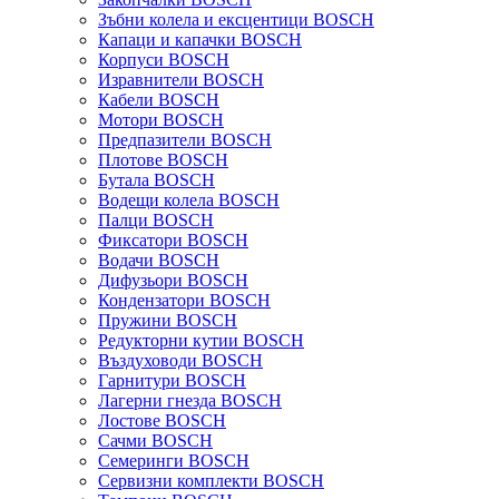
Зъбни колела и ексцентици BOSCH
Капаци и капачки BOSCH
Корпуси BOSCH
Изравнители BOSCH
Кабели BOSCH
Мотори BOSCH
Предпазители BOSCH
Плотове BOSCH
Бутала BOSCH
Водещи колела BOSCH
Палци BOSCH
Фиксатори BOSCH
Водачи BOSCH
Дифузьори BOSCH
Кондензатори BOSCH
Пружини BOSCH
Редукторни кутии BOSCH
Въздуховоди BOSCH
Гарнитури BOSCH
Лагерни гнезда BOSCH
Лостове BOSCH
Сачми BOSCH
Семеринги BOSCH
Сервизни комплекти BOSCH