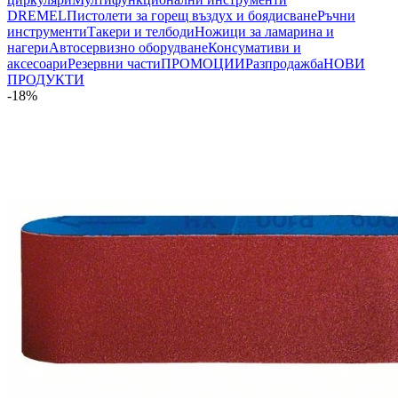
DREMEL
Пистолети за горещ въздух и боядисване
Ръчни
инструменти
Такери и телбоди
Ножици за ламарина и
нагери
Автосервизно оборудване
Консумативи и
аксесоари
Резервни части
ПРОМОЦИИ
Разпродажба
НОВИ
ПРОДУКТИ
-18%