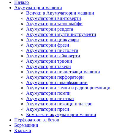
Начало
Акумулаторни машини
Всички в Акумулаторни машини
Акумулаторни винтоверти
Акумулаторни ъглошлайфи
Акумулаторни рендета
Акумулаторни мултиинструменти
Акумулаторни циркуляри
Акумулаторни фрези
Акумулаторни пистолети
Акумулаторни гайковерти
Акумулаторни триони
Акумулаторни такери
Акумулаторни почистващи машини
Акумулаторни перфоратори
Акумулаторни шлайфмашини
Акумулаторни лампи и радиоприемници
Акумулаторни помпи
Акумулаторни нитачки
Акумулаторни ножици и нагери
Акумулаторни преси
Комплекти акумулаторни машини
Перфоратори за бетон
Бормашини
Къртачи