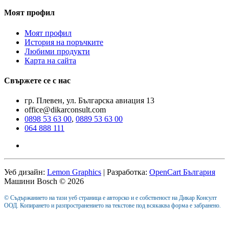
Моят профил
Моят профил
История на поръчките
Любими продукти
Карта на сайта
Свържете се с нас
гр. Плевен, ул. Българска авиация 13
office@dikarconsult.com
0898 53 63 00
,
0889 53 63 00
064 888 111
Уеб дизайн:
Lemon Graphics
| Разработка:
OpenCart България
Машини Bosch © 2026
© Съдържанието на тази уеб страница е авторско и е собственост на Дикар Консулт
ООД. Копирането и разпространението на текстове под всякаква форма е забранено.