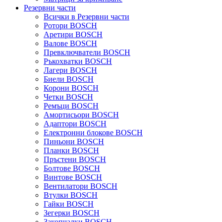
Резервни части
Всички в Резервни части
Ротори BOSCH
Аретири BOSCH
Валове BOSCH
Превключватели BOSCH
Ръкохватки BOSCH
Лагери BOSCH
Биели BOSCH
Корони BOSCH
Четки BOSCH
Ремъци BOSCH
Амортисьори BOSCH
Адаптори BOSCH
Електронни блокове BOSCH
Пиньони BOSCH
Планки BOSCH
Пръстени BOSCH
Болтове BOSCH
Винтове BOSCH
Вентилатори BOSCH
Втулки BOSCH
Гайки BOSCH
Зегерки BOSCH
Закопчалки BOSCH