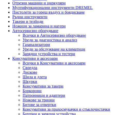
Отрезни машини и циркуляри
Мултифункционални инструменти DREMEL
Пистолети за горещ въздух и боядисване
Ръчни инструменти
Такери и телбоди
Ножици за ламарина и нагери
Автосервизно оборудване
Всички в Автосервизно оборудване
Уреди за диагностика и анализ
Газанализатори
Уреди за обслужване на климатици
Зарядни устройства и тестери
Консумативи и аксесоари
Всички в Консумативи и аксесоари
Свредла
Дискове
Шила и длета
Шкурки
Консумативи за такери
Боркорони
Патронници и адаптери
Ножове за триони
Битове за отвертки
Консумативи за прахосмукачки и стъклочистачки
Батерии и зарядни устройства