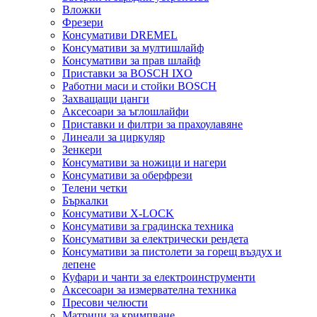
Вложки
Фрезери
Консумативи DREMEL
Консумативи за мултишлайф
Консумативи за прав шлайф
Приставки за BOSCH IXO
Работни маси и стойки BOSCH
Захващащи цанги
Аксесоари за ъглошлайфи
Приставки и филтри за прахоулавяне
Линеали за циркуляр
Зенкери
Консумативи за ножици и нагери
Консумативи за оберфрези
Телени четки
Бъркалки
Консумативи X-LOCK
Консумативи за градинска техника
Консумативи за електрически рендета
Консумативи за пистолети за горещ въздух и
лепене
Куфари и чанти за електроинструменти
Аксесоари за измервателна техника
Пресови челюсти
Матрици за кримпване