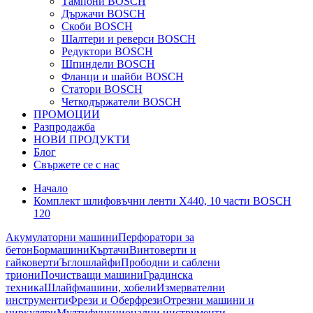
Тампони BOSCH
Държачи BOSCH
Скоби BOSCH
Шалтери и реверси BOSCH
Редуктори BOSCH
Шпиндели BOSCH
Фланци и шайби BOSCH
Статори BOSCH
Четкодържатели BOSCH
ПРОМОЦИИ
Разпродажба
НОВИ ПРОДУКТИ
Блог
Свържете се с нас
Начало
Комплект шлифовъчни ленти X440, 10 части BOSCH
120
Акумулаторни машини
Перфоратори за
бетон
Бормашини
Къртачи
Винтоверти и
гайковерти
Ъглошлайфи
Прободни и саблени
триони
Почистващи машини
Градинска
техника
Шлайфмашини, хобели
Измервателни
инструменти
Фрези и Оберфрези
Отрезни машини и
циркуляри
Мултифункционални инструменти